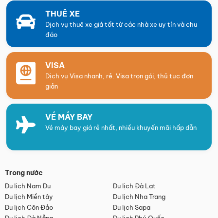
THUÊ XE
Dịch vụ thuê xe giá tốt từ các nhà xe uy tín và chu
đáo
VISA
Dịch vụ Visa nhanh, rẻ. Visa trọn gói, thủ tục đơn
giản
VÉ MÁY BAY
Vé máy bay giá rẻ nhất, nhiều khuyến mãi hấp dẫn
Trong nước
Du lịch Nam Du
Du lịch Đà Lạt
Du lịch Miền tây
Du lịch Nha Trang
Du lịch Côn Đảo
Du lịch Sapa