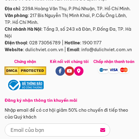
Địa chỉ
: 239A Hoàng Văn Thụ, P.Phú Nhuận, TP. Hồ Chí Minh.
Văn phòng
:
217 Bis Nguyễn Thị Minh Khai, P.Cầu Ông Lãnh,
TP. Hồ Chí Minh.
Chi nhánh Hà Nội
:
Tầng 3, số 243 xã Đàn, P.Đống Đa, TP. Hà
Nội
Điện thoại
:
028 73056789
|
Hotline
:
1900 1177
Website
:
dulichviet.com.vn
|
Email
:
info@dulichviet.com.vn
Chứng nhận
Kết nối với chúng tôi
Chấp nhận thanh toán
Đăng ký nhận thông tin khuyến mãi
Nhập email để có cơ hội giảm 50% cho chuyến đi tiếp theo
của Quý khách