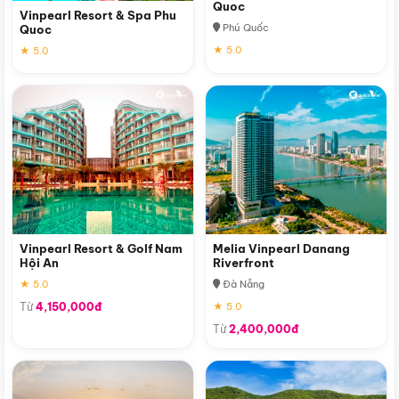
Quoc
Vinpearl Resort & Spa Phu
Phú Quốc
Quoc
★ 5.0
★ 5.0
Vinpearl Resort & Golf Nam
Melia Vinpearl Danang
Hội An
Riverfront
★ 5.0
Đà Nẵng
Từ
4,150,000đ
★ 5.0
Từ
2,400,000đ