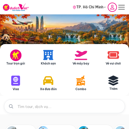
TP. Hồ Chí Minh
Tour trọn gói
Khách sạn
Vé máy bay
Vé vui chơi
Thêm
Visa
Xe đưa đón
Combo