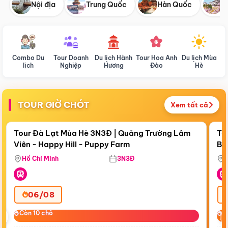
Nội địa
Trung Quốc
Hàn Quốc
N
Combo Du
Tour Doanh
Du lịch Hành
Tour Hoa Anh
Du lịch Mùa
D
lịch
Nghiệp
Hương
Đào
Hè
TOUR GIỜ CHÓT
Xem tất cả
Điểm nổi bật
Còn
18:22:18
Cò
Tour Đà Lạt Mùa Hè 3N3Đ | Quảng Trường Lâm
To
Viên - Happy Hill - Puppy Farm
Bế
Ma
Hồ Chí Minh
3N3Đ
06/08
‹
Còn 10 chỗ
Còn 10 chỗ
C
C