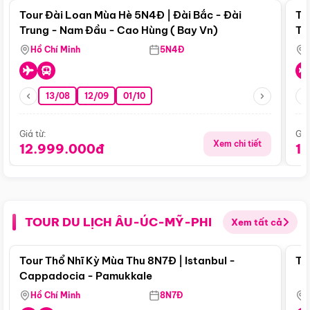
Tour Đài Loan Mùa Hè 5N4Đ | Đài Bắc - Đài
To
Trung - Nam Đầu - Cao Hùng ( Bay Vn)
Tr
Hồ Chí Minh
5N4Đ
13/08
12/09
01/10
Giá từ:
Giá
Xem chi tiết
12.999.000đ
1
TOUR DU LỊCH ÂU-ÚC-MỸ-PHI
Xem tất cả
Điểm nổi bật
Tour Thổ Nhĩ Kỳ Mùa Thu 8N7Đ | Istanbul -
To
Cappadocia - Pamukkale
Hồ Chí Minh
8N7Đ