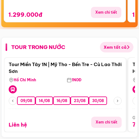
Xem chi tiết
1.299.000đ
1.
TOUR TRONG NƯỚC
Xem tất cả
Điểm nổi bật
Tour Miền Tây 1N | Mỹ Tho - Bến Tre - Cù Lao Thới
To
Sơn
Hu
Hồ Chí Minh
1N0Đ
09/08
14/08
16/08
23/08
30/08
Giá
Xem chi tiết
7
Liên hệ