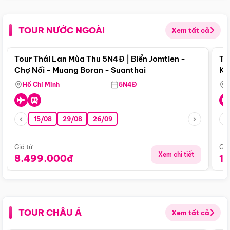
TOUR NƯỚC NGOÀI
Xem tất cả
Điểm nổi bật
Tour Thái Lan Mùa Thu 5N4Đ | Biển Jomtien -
To
Chợ Nổi - Muang Boran - Suanthai
Ku
Si
Hồ Chí Minh
5N4Đ
15/08
29/08
26/09
Giá từ:
Giá
Xem chi tiết
8.499.000đ
1
TOUR CHÂU Á
Xem tất cả
Điểm nổi bật