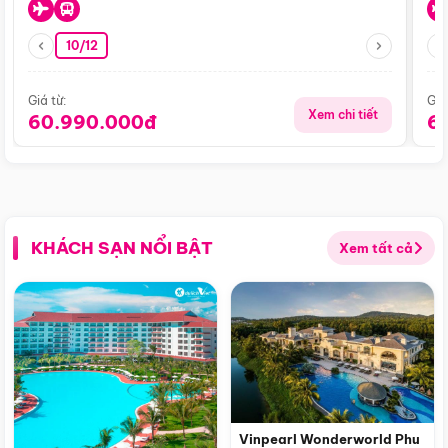
10/12
Giá từ:
Giá
Xem chi tiết
60.990.000đ
6
KHÁCH SẠN NỔI BẬT
Xem tất cả
Vinpearl Wonderworld Phu