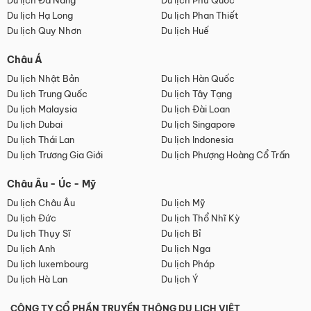
Du lịch Đà Nẵng
Du lịch Phú Quốc
Du lịch Hạ Long
Du lịch Phan Thiết
Du lịch Quy Nhơn
Du lịch Huế
Châu Á
Du lịch Nhật Bản
Du lịch Hàn Quốc
Du lịch Trung Quốc
Du lịch Tây Tạng
Du lịch Malaysia
Du lịch Đài Loan
Du lịch Dubai
Du lịch Singapore
Du lịch Thái Lan
Du lịch Indonesia
Du lịch Trương Gia Giới
Du lịch Phượng Hoàng Cổ Trấn
Châu Âu - Úc - Mỹ
Du lịch Châu Âu
Du lịch Mỹ
Du lịch Đức
Du lịch Thổ Nhĩ Kỳ
Du lịch Thụy Sĩ
Du lịch Bỉ
Du lịch Anh
Du lịch Nga
Du lịch luxembourg
Du lịch Pháp
Du lịch Hà Lan
Du lịch Ý
CÔNG TY CỔ PHẦN TRUYỀN THÔNG DU LỊCH VIỆT