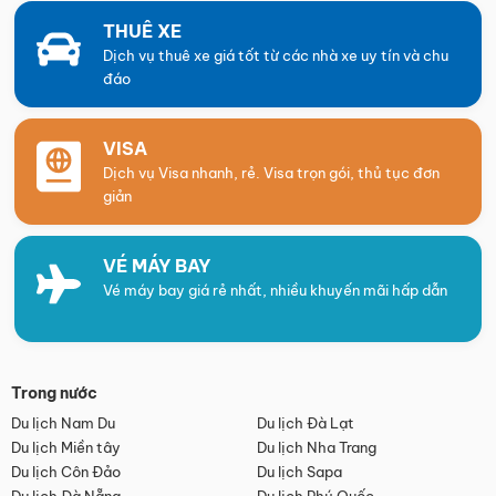
THUÊ XE
Dịch vụ thuê xe giá tốt từ các nhà xe uy tín và chu
đáo
VISA
Dịch vụ Visa nhanh, rẻ. Visa trọn gói, thủ tục đơn
giản
VÉ MÁY BAY
Vé máy bay giá rẻ nhất, nhiều khuyến mãi hấp dẫn
Trong nước
Du lịch Nam Du
Du lịch Đà Lạt
Du lịch Miền tây
Du lịch Nha Trang
Du lịch Côn Đảo
Du lịch Sapa