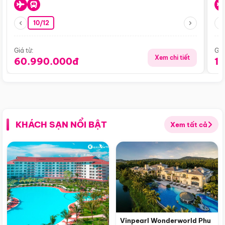
10/12
Giá từ:
Giá
Xem chi tiết
60.990.000đ
1
KHÁCH SẠN NỔI BẬT
Xem tất cả
Vinpearl Wonderworld Phu