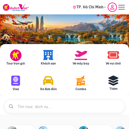
TP. Hồ Chí Minh
Tour trọn gói
Khách sạn
Vé máy bay
Vé vui chơi
Thêm
Visa
Xe đưa đón
Combo