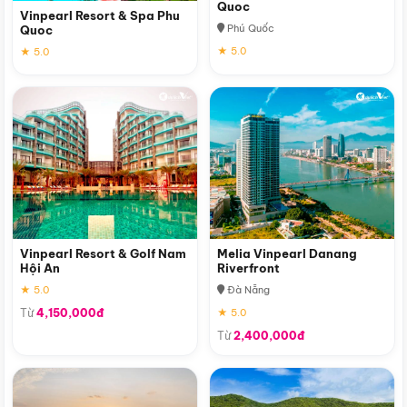
Quoc
Vinpearl Resort & Spa Phu
Phú Quốc
Quoc
★ 5.0
★ 5.0
Vinpearl Resort & Golf Nam
Melia Vinpearl Danang
Hội An
Riverfront
★ 5.0
Đà Nẵng
Từ
4,150,000đ
★ 5.0
Từ
2,400,000đ