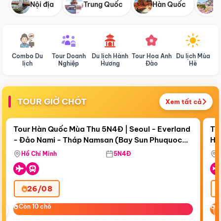
Nội địa
Trung Quốc
Hàn Quốc
N
Combo Du
Tour Doanh
Du lịch Hành
Tour Hoa Anh
Du lịch Mùa
D
lịch
Nghiệp
Hương
Đào
Hè
TOUR GIỜ CHÓT
Xem tất cả
Điểm nổi bật
Còn
18 ngày 20:14:41
Cò
Tour Hàn Quốc Mùa Thu 5N4Đ | Seoul - Everland
To
- Đảo Nami - Tháp Namsan (Bay Sun Phuquoc
Hò
Bay Sun Phuquoc Airways
Tặ
Airways)
Aq
Hồ Chí Minh
5N4Đ
26/08
‹
Còn 10 chỗ
Còn 10 chỗ
C
C