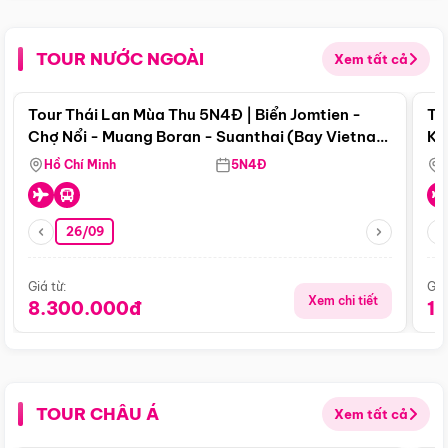
TOUR NƯỚC NGOÀI
Xem tất cả
Điểm nổi bật
Tour Thái Lan Mùa Thu 5N4Đ | Biển Jomtien -
To
Chợ Nổi - Muang Boran - Suanthai (Bay Vietnam
Ku
Airlines)
Si
Hồ Chí Minh
5N4Đ
26/09
Giá từ:
Giá
Xem chi tiết
8.300.000đ
1
TOUR CHÂU Á
Xem tất cả
Điểm nổi bật