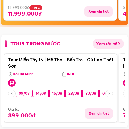
13.999.000đ
5.5
-14%
Xem chi tiết
11.999.000đ
4
TOUR TRONG NƯỚC
Xem tất cả
Điểm nổi bật
Tour Miền Tây 1N | Mỹ Tho - Bến Tre - Cù Lao Thới
To
Sơn
Hu
Hồ Chí Minh
1N0Đ
09/08
14/08
16/08
23/08
30/08
06/09
13/0
Giá từ:
Giá
Xem chi tiết
399.000đ
7