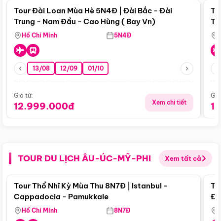
Tour Đài Loan Mùa Hè 5N4Đ | Đài Bắc - Đài
To
Trung - Nam Đầu - Cao Hùng ( Bay Vn)
Tr
Hồ Chí Minh
5N4Đ
13/08
12/09
01/10
Giá từ:
Giá
Xem chi tiết
12.999.000đ
1
TOUR DU LỊCH ÂU-ÚC-MỸ-PHI
Xem tất cả
Điểm nổi bật
Tour Thổ Nhĩ Kỳ Mùa Thu 8N7Đ | Istanbul -
To
Cappadocia - Pamukkale
Đế
Hồ Chí Minh
8N7Đ