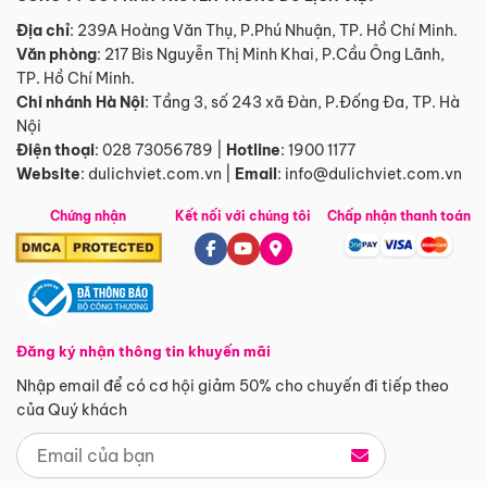
Địa chỉ
: 239A Hoàng Văn Thụ, P.Phú Nhuận, TP. Hồ Chí Minh.
Văn phòng
:
217 Bis Nguyễn Thị Minh Khai, P.Cầu Ông Lãnh,
TP. Hồ Chí Minh.
Chi nhánh Hà Nội
:
Tầng 3, số 243 xã Đàn, P.Đống Đa, TP. Hà
Nội
Điện thoại
:
028 73056789
|
Hotline
:
1900 1177
Website
:
dulichviet.com.vn
|
Email
:
info@dulichviet.com.vn
Chứng nhận
Kết nối với chúng tôi
Chấp nhận thanh toán
Đăng ký nhận thông tin khuyến mãi
Nhập email để có cơ hội giảm 50% cho chuyến đi tiếp theo
của Quý khách