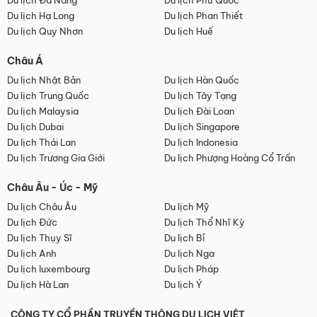
Du lịch Đà Nẵng
Du lịch Phú Quốc
Du lịch Hạ Long
Du lịch Phan Thiết
Du lịch Quy Nhơn
Du lịch Huế
Châu Á
Du lịch Nhật Bản
Du lịch Hàn Quốc
Du lịch Trung Quốc
Du lịch Tây Tạng
Du lịch Malaysia
Du lịch Đài Loan
Du lịch Dubai
Du lịch Singapore
Du lịch Thái Lan
Du lịch Indonesia
Du lịch Trương Gia Giới
Du lịch Phượng Hoàng Cổ Trấn
Châu Âu - Úc - Mỹ
Du lịch Châu Âu
Du lịch Mỹ
Du lịch Đức
Du lịch Thổ Nhĩ Kỳ
Du lịch Thụy Sĩ
Du lịch Bỉ
Du lịch Anh
Du lịch Nga
Du lịch luxembourg
Du lịch Pháp
Du lịch Hà Lan
Du lịch Ý
CÔNG TY CỔ PHẦN TRUYỀN THÔNG DU LỊCH VIỆT