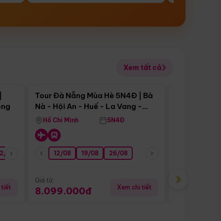
Xem tất cả
 bật
Điểm nổi bật
|
Tour Đà Nẵng Mùa Hè 5N4Đ | Bà
Tour Đà Nẵn
ong
Nà - Hội An - Huế - La Vang -
Nà - Hội An
Động Thiên Đường
Nha
Hồ Chí Minh
5N4Đ
Hồ Chí Minh
2/08
26/08
05/09
12/08
19/08
09/09
26/08
12/09
13/08
›
Giá từ:
Giá từ:
tiết
Xem chi tiết
8.099.000đ
6.899.00