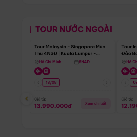
TOUR NƯỚC NGOÀI
Điểm nổi bật
Tour Malaysia - Singapore Mùa
Tour I
Thu 4N3Đ | Kuala Lumpur -
Đảo Ba
Malacca - Johor Baru -
Pengli
Hồ Chí Minh
5N4Đ
Hồ Ch
Singapore
13/08
07
‹
Giá từ:
Giá từ:
Xem chi tiết
13.990.000đ
12.1