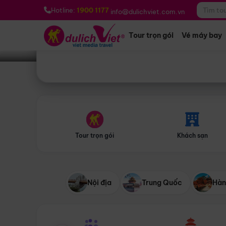
Bạn muốn đi đâu?
*
Hotline:
1900 1177
info@dulichviet.com.vn
Tour trọn gói
Vé máy bay
Tour trọn gói
Khách sạn
Nội địa
Trung Quốc
Hàn