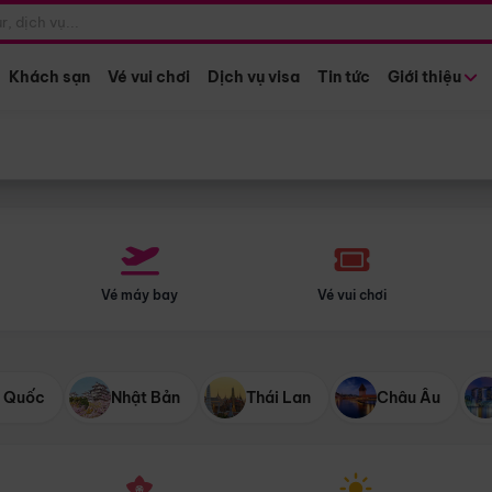
Điểm khởi hành
Tháng khở
Hồ Chí Minh
Bất kỳ 
Khách sạn
Vé vui chơi
Dịch vụ visa
Tin tức
Giới thiệu
Vé máy bay
Vé vui chơi
 Quốc
Nhật Bản
Thái Lan
Châu Âu