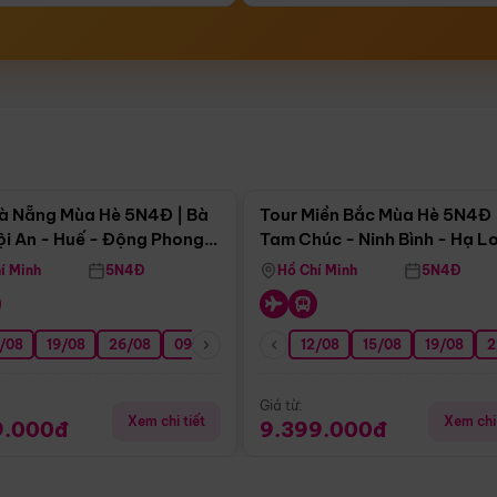
Điểm nổi bật
Điểm nổi
à Nẵng Mùa Hè 5N4Đ | Bà
Tour Miền Bắc Mùa Hè 5N4Đ 
ội An - Huế - Động Phong
Tam Chúc - Ninh Bình - Hạ L
í Minh
5N4Đ
Hồ Chí Minh
5N4Đ
/08
3/09
19/08
20/09
26/08
27/09
09/09
16/09
12/08
23/09
15/08
30/09
19/08
07/10
2
Giá từ:
Xem chi tiết
Xem chi 
9.000đ
9.399.000đ