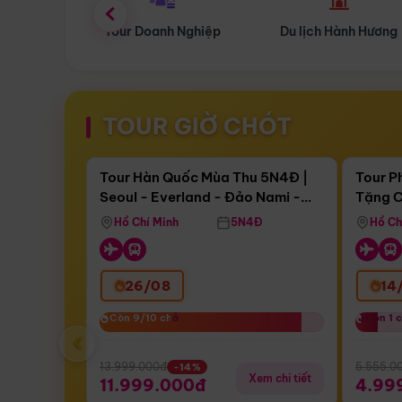
 Nghiệp
Du lịch Hành Hương
Tour Hoa Anh Đào
TOUR GIỜ CHÓT
Điểm nổi bật
Còn
17 ngày 15:22:12
Còn
05 
Tour Hàn Quốc Mùa Thu 5N4Đ |
Tour P
Seoul - Everland - Đảo Nami -
Tặng C
Bay Sun Phuquoc Airways
Tặng C
Tháp Namsan (Bay Sun Phuquoc
Hôn - 
Hồ Chí Minh
5N4Đ
Hồ Ch
Airways)
26/08
14
Còn 9/10 chỗ
Còn 9/10 chỗ
Còn 1 
Còn 1 
‹
13.999.000đ
5.555.0
-14%
Xem chi tiết
11.999.000đ
4.99