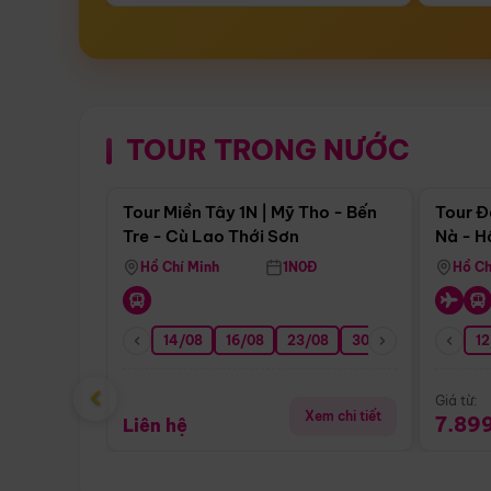
TOUR TRONG NƯỚC
Điểm nổi bật
Tour Miền Tây 1N | Mỹ Tho - Bến
Tour Đ
Tre - Cù Lao Thới Sơn
Nà - H
Nha
Hồ Chí Minh
1N0Đ
Hồ Ch
14/08
16/08
23/08
30/08
06/09
12
1
‹
Giá từ:
Xem chi tiết
7.89
Liên hệ