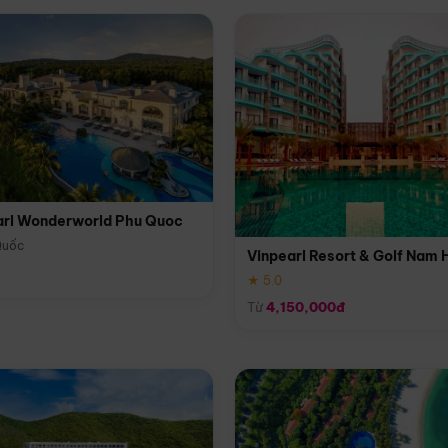
arl Wonderworld Phu Quoc
Quốc
Vinpearl Resort & Golf Nam 
★ 5.0
Từ
4,150,000đ