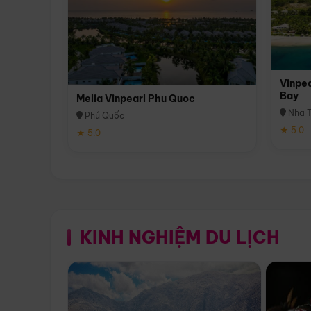
Vinpea
Bay
Melia Vinpearl Phu Quoc
Nha T
Phú Quốc
★ 5.0
★ 5.0
KINH NGHIỆM DU LỊCH