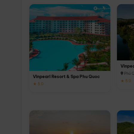
Vinpe
Phú 
Vinpearl Resort & Spa Phu Quoc
★ 5.0
★ 5.0