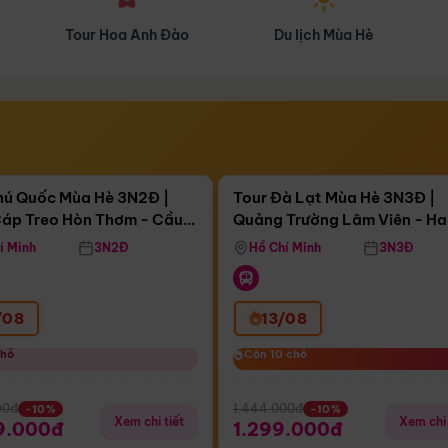
Du lịch Mùa Hè
Du lịch Mùa Thu
Điểm nổi bật
Điểm nổi
ngày 15:22:12
Còn
04 ngày 15:22:12
hú Quốc Mùa Hè 3N2Đ |
Tour Đà Lạt Mùa Hè 3N3Đ |
áp Treo Hòn Thơm - Cầu
Quảng Trường Lâm Viên - H
áp Treo Hòn Thơm
Công Viên Nước Aquatopia
Hill - Puppy Farm
í Minh
3N2Đ
Hồ Chí Minh
3N3Đ
/08
13/08
chỗ
chỗ
Còn 10 chỗ
Còn 10 chỗ
00đ
1.444.000đ
-10%
-10%
Xem chi tiết
Xem chi 
9.000đ
1.299.000đ