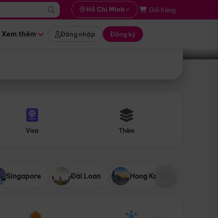
i hành
Hồ Chí Minh
Giỏ hàng
Tìm tour
tháng nào
Xem thêm
Đăng nhập
Đăng ký
Visa
Thêm
Singapore
Đài Loan
Hong Kong
Mỹ