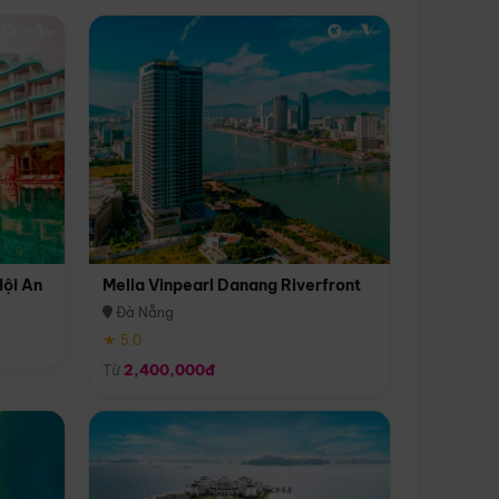
Hội An
Melia Vinpearl Danang Riverfront
Đà Nẵng
★ 5.0
Từ
2,400,000đ