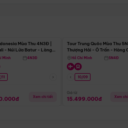
Điểm nổi bật
Điểm nổi
ndonesia Mùa Thu 4N3Đ |
Tour Trung Quôc Mùa Thu 5N
li - Núi Lửa Batur - Làng
Thượng Hải - Ô Trấn - Hàng
puran
(Tour Không Shopping)
í Minh
4N3Đ
Hồ Chí Minh
5N4Đ
/11
10/09
Giá từ:
Xem chi tiết
Xem chi 
90.000đ
15.499.000đ