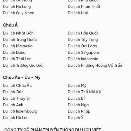
Du lịch Đà Nẵng
Du lịch Phú Quốc
Du lịch Hạ Long
Du lịch Phan Thiết
Du lịch Quy Nhơn
Du lịch Huế
Châu Á
Du lịch Nhật Bản
Du lịch Hàn Quốc
Du lịch Trung Quốc
Du lịch Tây Tạng
Du lịch Malaysia
Du lịch Đài Loan
Du lịch Dubai
Du lịch Singapore
Du lịch Thái Lan
Du lịch Indonesia
Du lịch Trương Gia Giới
Du lịch Phượng Hoàng Cổ Trấn
Châu Âu - Úc - Mỹ
Du lịch Châu Âu
Du lịch Mỹ
Du lịch Đức
Du lịch Thổ Nhĩ Kỳ
Du lịch Thụy Sĩ
Du lịch Bỉ
Du lịch Anh
Du lịch Nga
Du lịch luxembourg
Du lịch Pháp
Du lịch Hà Lan
Du lịch Ý
CÔNG TY CỔ PHẦN TRUYỀN THÔNG DU LỊCH VIỆT