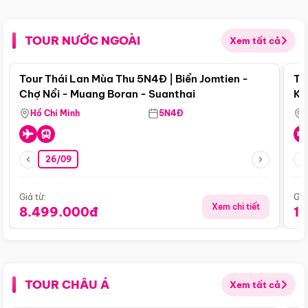
TOUR NƯỚC NGOÀI
Xem tất cả
Điểm nổi bật
Tour Thái Lan Mùa Thu 5N4Đ | Biển Jomtien -
To
Chợ Nổi - Muang Boran - Suanthai
Ku
Si
Hồ Chí Minh
5N4Đ
26/09
Giá từ:
Giá
Xem chi tiết
8.499.000đ
1
TOUR CHÂU Á
Xem tất cả
Điểm nổi bật