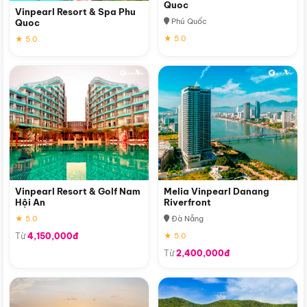
Quoc
Vinpearl Resort & Spa Phu
Phú Quốc
Quoc
★ 5.0
★ 5.0
Vinpearl Resort & Golf Nam
Melia Vinpearl Danang
Hội An
Riverfront
★ 5.0
Đà Nẵng
Từ
4,150,000đ
★ 5.0
Từ
2,400,000đ