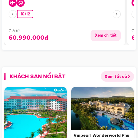
10/12
Giá từ:
Giá
Xem chi tiết
60.990.000đ
6
KHÁCH SẠN NỔI BẬT
Xem tất cả
Vinpearl Wonderworld Phu