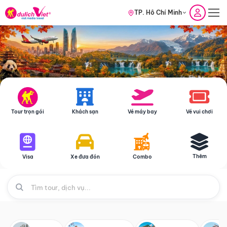
TP. Hồ Chí Minh
Tour trọn gói
Khách sạn
Vé máy bay
Vé vui chơi
Thêm
Visa
Xe đưa đón
Combo