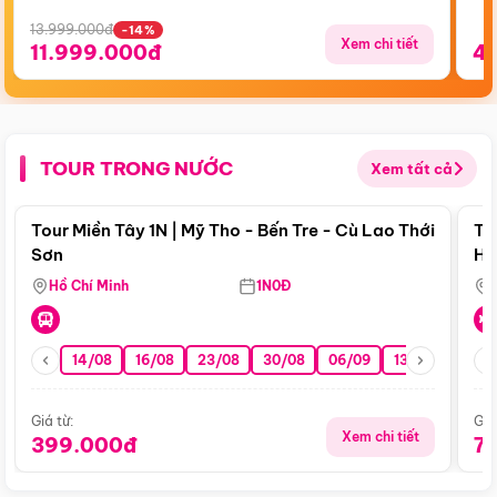
13.999.000đ
-14%
Xem chi tiết
11.999.000đ
4
TOUR TRONG NƯỚC
Xem tất cả
Điểm nổi bật
Tour Miền Tây 1N | Mỹ Tho - Bến Tre - Cù Lao Thới
To
Sơn
Hu
Hồ Chí Minh
1N0Đ
14/08
16/08
23/08
30/08
06/09
13/09
20/0
Giá từ:
Giá
Xem chi tiết
399.000đ
7