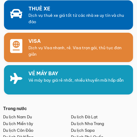
THUÊ XE
Dịch vụ thuê xe giá tốt từ các nhà xe uy tín và chu
đáo
VISA
Dịch vụ Visa nhanh, rẻ. Visa trọn gói, thủ tục đơn
giản
VÉ MÁY BAY
Vé máy bay giá rẻ nhất, nhiều khuyến mãi hấp dẫn
Trong nước
Du lịch Nam Du
Du lịch Đà Lạt
Du lịch Miền tây
Du lịch Nha Trang
Du lịch Côn Đảo
Du lịch Sapa