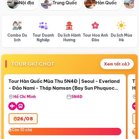
Nội địa
Trung Quốc
Hàn Quốc
N
Combo Du
Tour Doanh
Du lịch Hành
Tour Hoa Anh
Du lịch Mùa
D
lịch
Nghiệp
Hương
Đào
Hè
TOUR GIỜ CHÓT
Xem tất cả
Điểm nổi bật
Còn
19 ngày 05:55:58
Cò
Tour Hàn Quốc Mùa Thu 5N4Đ | Seoul - Everland
To
- Đảo Nami - Tháp Namsan (Bay Sun Phuquoc
Hò
Tặ
Airways)
Aq
Hồ Chí Minh
5N4Đ
26/08
‹
Còn 10 chỗ
Còn 10 chỗ
C
C