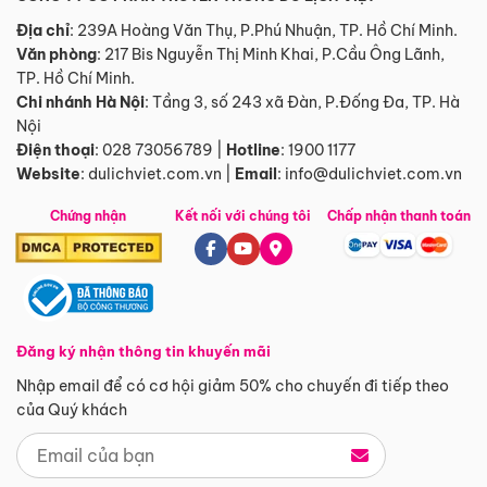
Địa chỉ
: 239A Hoàng Văn Thụ, P.Phú Nhuận, TP. Hồ Chí Minh.
Văn phòng
:
217 Bis Nguyễn Thị Minh Khai, P.Cầu Ông Lãnh,
TP. Hồ Chí Minh.
Chi nhánh Hà Nội
:
Tầng 3, số 243 xã Đàn, P.Đống Đa, TP. Hà
Nội
Điện thoại
:
028 73056789
|
Hotline
:
1900 1177
Website
:
dulichviet.com.vn
|
Email
:
info@dulichviet.com.vn
Chứng nhận
Kết nối với chúng tôi
Chấp nhận thanh toán
Đăng ký nhận thông tin khuyến mãi
Nhập email để có cơ hội giảm 50% cho chuyến đi tiếp theo
của Quý khách