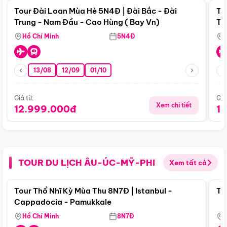
Tour Đài Loan Mùa Hè 5N4Đ | Đài Bắc - Đài
To
Trung - Nam Đầu - Cao Hùng ( Bay Vn)
Tr
Hồ Chí Minh
5N4Đ
13/08
12/09
01/10
Giá từ:
Giá
Xem chi tiết
12.999.000đ
1
TOUR DU LỊCH ÂU-ÚC-MỸ-PHI
Xem tất cả
Điểm nổi bật
Tour Thổ Nhĩ Kỳ Mùa Thu 8N7Đ | Istanbul -
To
Cappadocia - Pamukkale
Hồ Chí Minh
8N7Đ