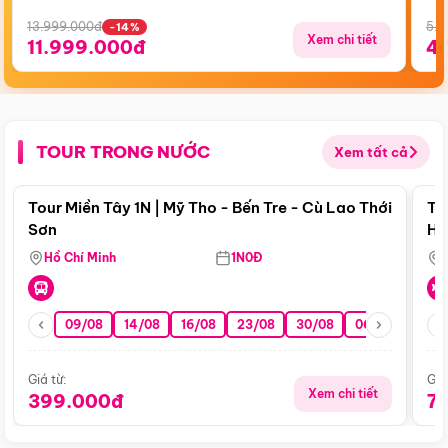
13.999.000đ
5.5
-14%
Xem chi tiết
11.999.000đ
4
TOUR TRONG NƯỚC
Xem tất cả
Điểm nổi bật
Tour Miền Tây 1N | Mỹ Tho - Bến Tre - Cù Lao Thới
To
Sơn
Hu
Hồ Chí Minh
1N0Đ
09/08
14/08
16/08
23/08
30/08
06/09
13/0
Giá từ:
Giá
Xem chi tiết
399.000đ
7