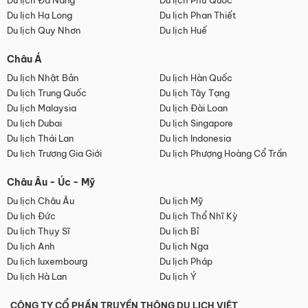
Du lịch Đà Nẵng
Du lịch Phú Quốc
Du lịch Hạ Long
Du lịch Phan Thiết
Du lịch Quy Nhơn
Du lịch Huế
Châu Á
Du lịch Nhật Bản
Du lịch Hàn Quốc
Du lịch Trung Quốc
Du lịch Tây Tạng
Du lịch Malaysia
Du lịch Đài Loan
Du lịch Dubai
Du lịch Singapore
Du lịch Thái Lan
Du lịch Indonesia
Du lịch Trương Gia Giới
Du lịch Phượng Hoàng Cổ Trấn
Châu Âu - Úc - Mỹ
Du lịch Châu Âu
Du lịch Mỹ
Du lịch Đức
Du lịch Thổ Nhĩ Kỳ
Du lịch Thụy Sĩ
Du lịch Bỉ
Du lịch Anh
Du lịch Nga
Du lịch luxembourg
Du lịch Pháp
Du lịch Hà Lan
Du lịch Ý
CÔNG TY CỔ PHẦN TRUYỀN THÔNG DU LỊCH VIỆT