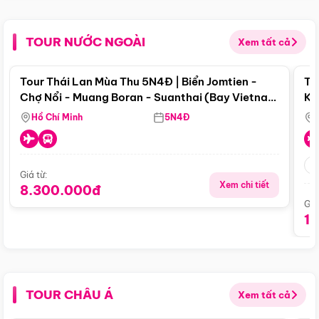
TOUR NƯỚC NGOÀI
Xem tất cả
Điểm nổi bật
Tour Thái Lan Mùa Thu 5N4Đ | Biển Jomtien -
To
Chợ Nổi - Muang Boran - Suanthai (Bay Vietnam
Ku
Airlines)
Si
Hồ Chí Minh
5N4Đ
Giá từ:
Xem chi tiết
8.300.000đ
Giá
1
TOUR CHÂU Á
Xem tất cả
Điểm nổi bật