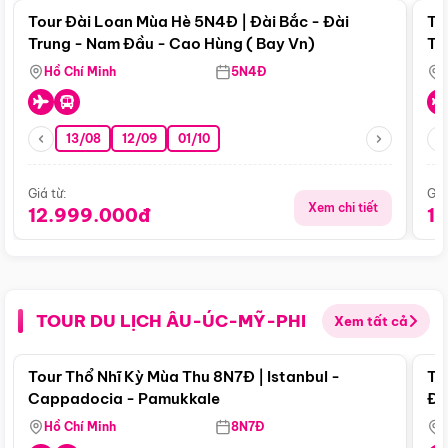
Tour Đài Loan Mùa Hè 5N4Đ | Đài Bắc - Đài
To
Trung - Nam Đầu - Cao Hùng ( Bay Vn)
Tr
Hồ Chí Minh
5N4Đ
13/08
12/09
01/10
Giá từ:
Giá
Xem chi tiết
12.999.000đ
1
TOUR DU LỊCH ÂU-ÚC-MỸ-PHI
Xem tất cả
Điểm nổi bật
Tour Thổ Nhĩ Kỳ Mùa Thu 8N7Đ | Istanbul -
To
Cappadocia - Pamukkale
Đế
Hồ Chí Minh
8N7Đ