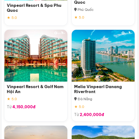
Quoc
Vinpearl Resort & Spa Phu
Phú Quốc
Quoc
★ 5.0
★ 5.0
Vinpearl Resort & Golf Nam
Melia Vinpearl Danang
Hội An
Riverfront
★ 5.0
Đà Nẵng
Từ
4,150,000đ
★ 5.0
Từ
2,400,000đ