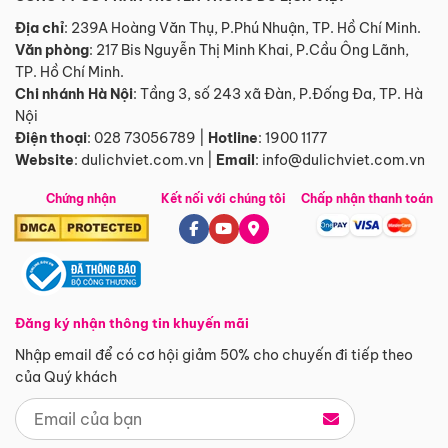
Địa chỉ
: 239A Hoàng Văn Thụ, P.Phú Nhuận, TP. Hồ Chí Minh.
Văn phòng
:
217 Bis Nguyễn Thị Minh Khai, P.Cầu Ông Lãnh,
TP. Hồ Chí Minh.
Chi nhánh Hà Nội
:
Tầng 3, số 243 xã Đàn, P.Đống Đa, TP. Hà
Nội
Điện thoại
:
028 73056789
|
Hotline
:
1900 1177
Website
:
dulichviet.com.vn
|
Email
:
info@dulichviet.com.vn
Chứng nhận
Kết nối với chúng tôi
Chấp nhận thanh toán
Đăng ký nhận thông tin khuyến mãi
Nhập email để có cơ hội giảm 50% cho chuyến đi tiếp theo
của Quý khách