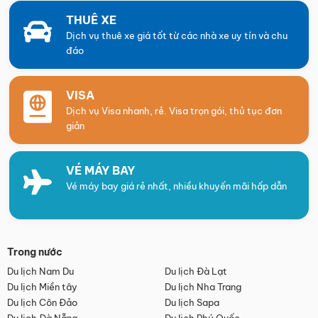
THUÊ XE
Dịch vụ thuê xe giá tốt từ các nhà xe uy tín và chu
đáo
VISA
Dịch vụ Visa nhanh, rẻ. Visa trọn gói, thủ tục đơn
giản
VÉ MÁY BAY
Vé máy bay giá rẻ nhất, nhiều khuyến mãi hấp dẫn
Trong nước
Du lịch Nam Du
Du lịch Đà Lạt
Du lịch Miền tây
Du lịch Nha Trang
Du lịch Côn Đảo
Du lịch Sapa