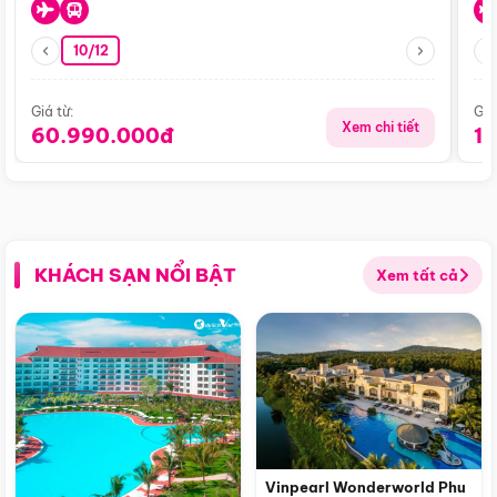
10/12
Giá từ:
Giá
Xem chi tiết
60.990.000đ
1
KHÁCH SẠN NỔI BẬT
Xem tất cả
Vinpearl Wonderworld Phu