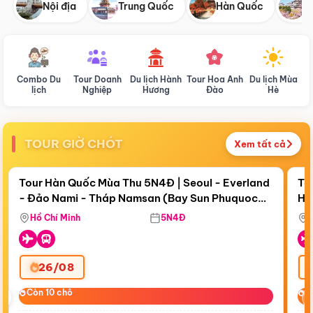
Nội địa
Trung Quốc
Hàn Quốc
N
Combo Du
Tour Doanh
Du lịch Hành
Tour Hoa Anh
Du lịch Mùa
D
lịch
Nghiệp
Hương
Đào
Hè
TOUR GIỜ CHÓT
Xem tất cả
Điểm nổi bật
Còn
18 ngày 09:26:09
Cò
Tour Hàn Quốc Mùa Thu 5N4Đ | Seoul - Everland
To
- Đảo Nami - Tháp Namsan (Bay Sun Phuquoc
Hò
Bay Sun Phuquoc Airways
Tặ
Airways)
Aq
Hồ Chí Minh
5N4Đ
26/08
‹
Còn 10 chỗ
Còn 10 chỗ
C
C