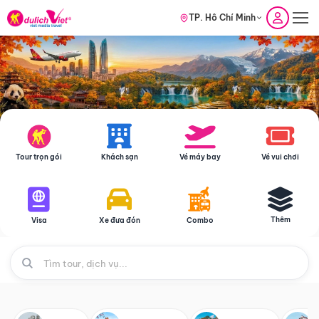
TP. Hồ Chí Minh
Tour trọn gói
Khách sạn
Vé máy bay
Vé vui chơi
Thêm
Visa
Xe đưa đón
Combo