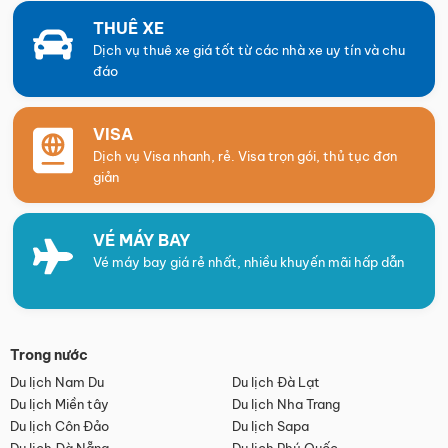
THUÊ XE
Dịch vụ thuê xe giá tốt từ các nhà xe uy tín và chu
đáo
VISA
Dịch vụ Visa nhanh, rẻ. Visa trọn gói, thủ tục đơn
giản
VÉ MÁY BAY
Vé máy bay giá rẻ nhất, nhiều khuyến mãi hấp dẫn
Trong nước
Du lịch Nam Du
Du lịch Đà Lạt
Du lịch Miền tây
Du lịch Nha Trang
Du lịch Côn Đảo
Du lịch Sapa