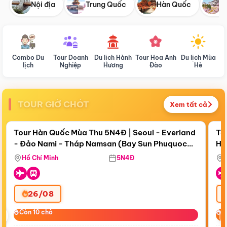
Nội địa
Trung Quốc
Hàn Quốc
N
Combo Du
Tour Doanh
Du lịch Hành
Tour Hoa Anh
Du lịch Mùa
D
lịch
Nghiệp
Hương
Đào
Hè
TOUR GIỜ CHÓT
Xem tất cả
Điểm nổi bật
Còn
18 ngày 10:26:48
Cò
Tour Hàn Quốc Mùa Thu 5N4Đ | Seoul - Everland
To
- Đảo Nami - Tháp Namsan (Bay Sun Phuquoc
Hò
Bay Sun Phuquoc Airways
Tặ
Airways)
Aq
Hồ Chí Minh
5N4Đ
26/08
‹
Còn 10 chỗ
Còn 10 chỗ
C
C