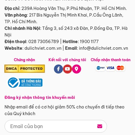
Địa chỉ
: 239A Hoàng Văn Thụ, P.Phú Nhuận, TP. Hồ Chí Minh.
Văn phòng
:
217 Bis Nguyễn Thị Minh Khai, P.Cầu Ông Lãnh,
TP. Hồ Chí Minh.
Chi nhánh Hà Nội
:
Tầng 3, số 243 xã Đàn, P.Đống Đa, TP. Hà
Nội
Điện thoại
:
028 73056789
|
Hotline
:
1900 1177
Website
:
dulichviet.com.vn
|
Email
:
info@dulichviet.com.vn
Chứng nhận
Kết nối với chúng tôi
Chấp nhận thanh toán
Đăng ký nhận thông tin khuyến mãi
Nhập email để có cơ hội giảm 50% cho chuyến đi tiếp theo
của Quý khách