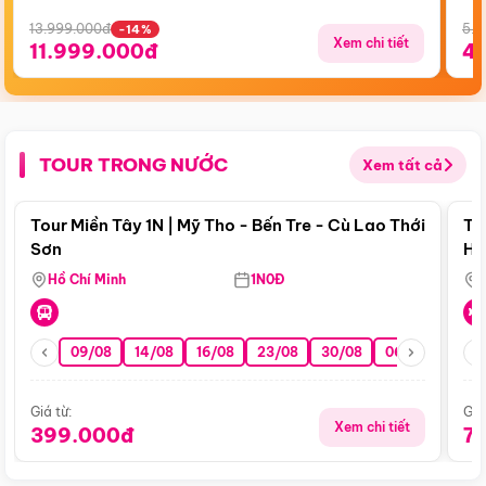
13.999.000đ
5.5
-14%
Xem chi tiết
11.999.000đ
4
TOUR TRONG NƯỚC
Xem tất cả
Điểm nổi bật
Tour Miền Tây 1N | Mỹ Tho - Bến Tre - Cù Lao Thới
To
Sơn
Hu
Hồ Chí Minh
1N0Đ
09/08
14/08
16/08
23/08
30/08
06/09
13/0
Giá từ:
Giá
Xem chi tiết
399.000đ
7