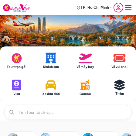
TP. Hồ Chí Minh
Tour trọn gói
Khách sạn
Vé máy bay
Vé vui chơi
Thêm
Visa
Xe đưa đón
Combo