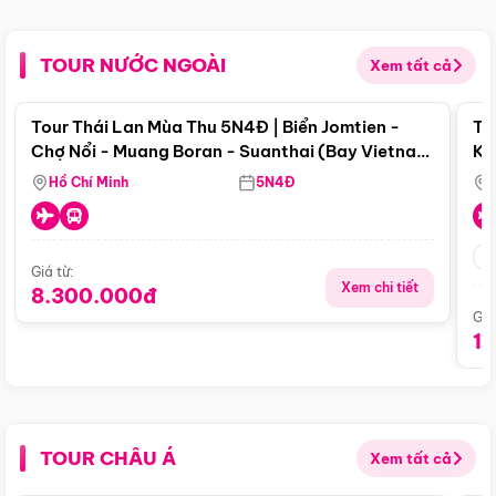
TOUR NƯỚC NGOÀI
Xem tất cả
Điểm nổi bật
Tour Thái Lan Mùa Thu 5N4Đ | Biển Jomtien -
To
Chợ Nổi - Muang Boran - Suanthai (Bay Vietnam
Ku
Airlines)
Si
Hồ Chí Minh
5N4Đ
Giá từ:
Xem chi tiết
8.300.000đ
Giá
1
TOUR CHÂU Á
Xem tất cả
Điểm nổi bật