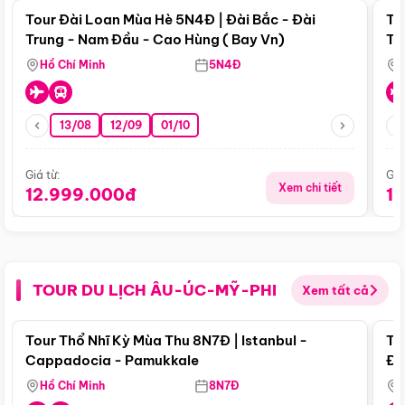
Tour Đài Loan Mùa Hè 5N4Đ | Đài Bắc - Đài
To
Trung - Nam Đầu - Cao Hùng ( Bay Vn)
Tr
Hồ Chí Minh
5N4Đ
13/08
12/09
01/10
Giá từ:
Giá
Xem chi tiết
12.999.000đ
1
TOUR DU LỊCH ÂU-ÚC-MỸ-PHI
Xem tất cả
Điểm nổi bật
Tour Thổ Nhĩ Kỳ Mùa Thu 8N7Đ | Istanbul -
To
Cappadocia - Pamukkale
Đế
Hồ Chí Minh
8N7Đ