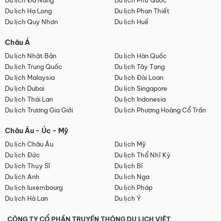
Du lịch Đà Nẵng
Du lịch Phú Quốc
Du lịch Hạ Long
Du lịch Phan Thiết
Du lịch Quy Nhơn
Du lịch Huế
Châu Á
Du lịch Nhật Bản
Du lịch Hàn Quốc
Du lịch Trung Quốc
Du lịch Tây Tạng
Du lịch Malaysia
Du lịch Đài Loan
Du lịch Dubai
Du lịch Singapore
Du lịch Thái Lan
Du lịch Indonesia
Du lịch Trương Gia Giới
Du lịch Phượng Hoàng Cổ Trấn
Châu Âu - Úc - Mỹ
Du lịch Châu Âu
Du lịch Mỹ
Du lịch Đức
Du lịch Thổ Nhĩ Kỳ
Du lịch Thụy Sĩ
Du lịch Bỉ
Du lịch Anh
Du lịch Nga
Du lịch luxembourg
Du lịch Pháp
Du lịch Hà Lan
Du lịch Ý
CÔNG TY CỔ PHẦN TRUYỀN THÔNG DU LỊCH VIỆT