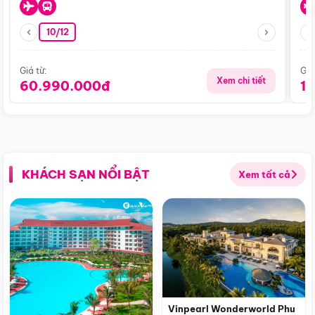
10/12
Giá từ:
Giá
Xem chi tiết
60.990.000đ
1
KHÁCH SẠN NỔI BẬT
Xem tất cả
Vinpearl Wonderworld Phu