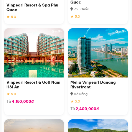
Quoc
Vinpearl Resort & Spa Phu
Phú Quốc
Quoc
★ 5.0
★ 5.0
Vinpearl Resort & Golf Nam
Melia Vinpearl Danang
Hội An
Riverfront
★ 5.0
Đà Nẵng
Từ
4,150,000đ
★ 5.0
Từ
2,400,000đ