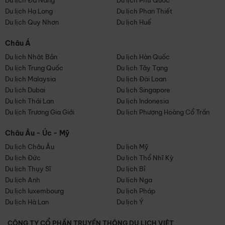
Du lịch Đà Nẵng
Du lịch Phú Quốc
Du lịch Hạ Long
Du lịch Phan Thiết
Du lịch Quy Nhơn
Du lịch Huế
Châu Á
Du lịch Nhật Bản
Du lịch Hàn Quốc
Du lịch Trung Quốc
Du lịch Tây Tạng
Du lịch Malaysia
Du lịch Đài Loan
Du lịch Dubai
Du lịch Singapore
Du lịch Thái Lan
Du lịch Indonesia
Du lịch Trương Gia Giới
Du lịch Phượng Hoàng Cổ Trấn
Châu Âu - Úc - Mỹ
Du lịch Châu Âu
Du lịch Mỹ
Du lịch Đức
Du lịch Thổ Nhĩ Kỳ
Du lịch Thụy Sĩ
Du lịch Bỉ
Du lịch Anh
Du lịch Nga
Du lịch luxembourg
Du lịch Pháp
Du lịch Hà Lan
Du lịch Ý
CÔNG TY CỔ PHẦN TRUYỀN THÔNG DU LỊCH VIỆT