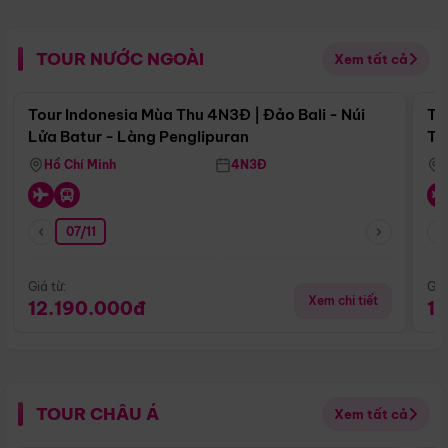
TOUR NƯỚC NGOÀI
Xem tất cả
Điểm nổi bật
Tour Indonesia Mùa Thu 4N3Đ | Đảo Bali - Núi
To
Lửa Batur - Làng Penglipuran
Tr
Hồ Chí Minh
4N3Đ
07/11
Giá từ:
Giá
Xem chi tiết
12.190.000đ
1
TOUR CHÂU Á
Xem tất cả
Điểm nổi bật