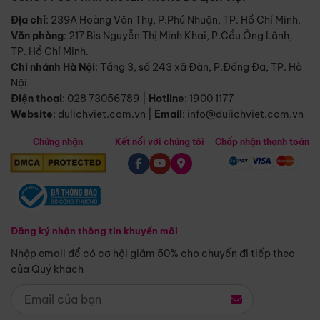
Địa chỉ
: 239A Hoàng Văn Thụ, P.Phú Nhuận, TP. Hồ Chí Minh.
Văn phòng
:
217 Bis Nguyễn Thị Minh Khai, P.Cầu Ông Lãnh,
TP. Hồ Chí Minh.
Chi nhánh Hà Nội
:
Tầng 3, số 243 xã Đàn, P.Đống Đa, TP. Hà
Nội
Điện thoại
:
028 73056789
|
Hotline
:
1900 1177
Website
:
dulichviet.com.vn
|
Email
:
info@dulichviet.com.vn
Chứng nhận
Kết nối với chúng tôi
Chấp nhận thanh toán
Đăng ký nhận thông tin khuyến mãi
Nhập email để có cơ hội giảm 50% cho chuyến đi tiếp theo
của Quý khách