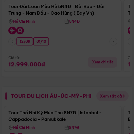
Tour Đài Loan Mùa Hè 5N4Đ | Đài Bắc - Đài
To
Trung - Nam Đầu - Cao Hùng ( Bay Vn)
Tr
Hồ Chí Minh
5N4Đ
12/09
01/10
Giá từ:
Giá
Xem chi tiết
12.999.000đ
1
TOUR DU LỊCH ÂU-ÚC-MỸ-PHI
Xem tất cả
Điểm nổi bật
Tour Thổ Nhĩ Kỳ Mùa Thu 8N7Đ | Istanbul -
To
Cappadocia - Pamukkale
Đế
Hồ Chí Minh
8N7Đ