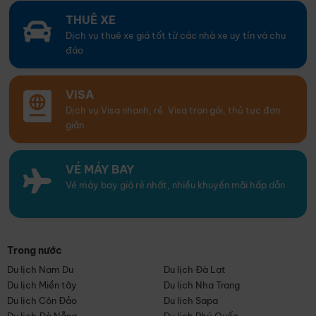
THUÊ XE
Dịch vụ thuê xe giá tốt từ các nhà xe uy tín và chu
đáo
VISA
Dịch vụ Visa nhanh, rẻ. Visa trọn gói, thủ tục đơn
giản
VÉ MÁY BAY
Vé máy bay giá rẻ nhất, nhiều khuyến mãi hấp dẫn
Trong nước
Du lịch Nam Du
Du lịch Đà Lạt
Du lịch Miền tây
Du lịch Nha Trang
Du lịch Côn Đảo
Du lịch Sapa