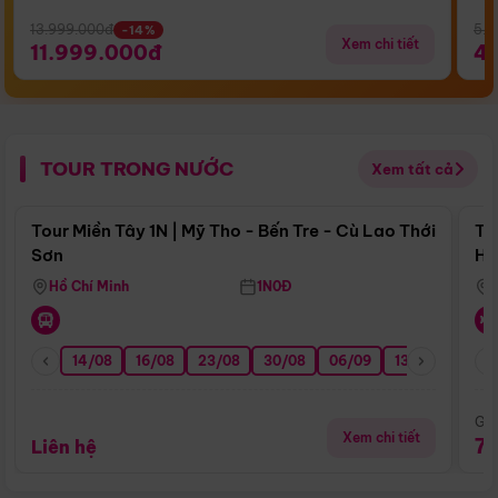
13.999.000đ
5.5
-14%
Xem chi tiết
11.999.000đ
4
TOUR TRONG NƯỚC
Xem tất cả
Điểm nổi bật
Tour Miền Tây 1N | Mỹ Tho - Bến Tre - Cù Lao Thới
To
Sơn
Hu
Hồ Chí Minh
1N0Đ
14/08
16/08
23/08
30/08
06/09
13/09
20/0
Giá
Xem chi tiết
7
Liên hệ