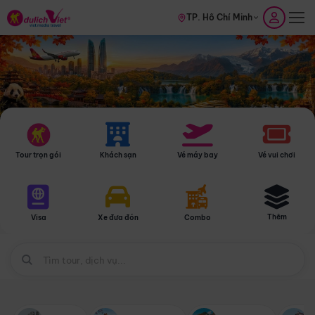
TP. Hồ Chí Minh
Tour trọn gói
Khách sạn
Vé máy bay
Vé vui chơi
Thêm
Visa
Xe đưa đón
Combo