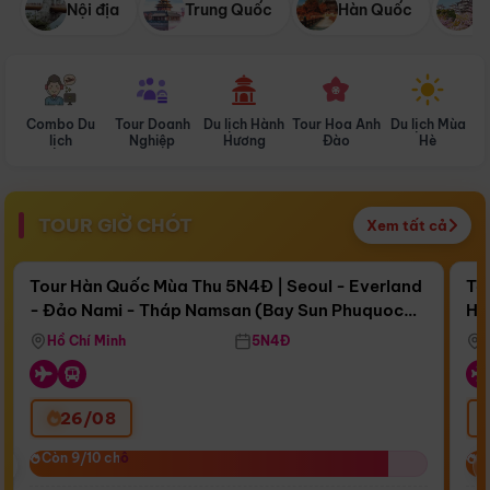
Nội địa
Trung Quốc
Hàn Quốc
N
Combo Du
Tour Doanh
Du lịch Hành
Tour Hoa Anh
Du lịch Mùa
D
lịch
Nghiệp
Hương
Đào
Hè
TOUR GIỜ CHÓT
Xem tất cả
Điểm nổi bật
Còn
16 ngày 10:51:39
Cò
Tour Hàn Quốc Mùa Thu 5N4Đ | Seoul - Everland
To
- Đảo Nami - Tháp Namsan (Bay Sun Phuquoc
Hò
Bay Sun Phuquoc Airways
Tặ
Airways)
Aq
Hồ Chí Minh
5N4Đ
26/08
‹
Còn 9/10 chỗ
Còn 9/10 chỗ
C
C