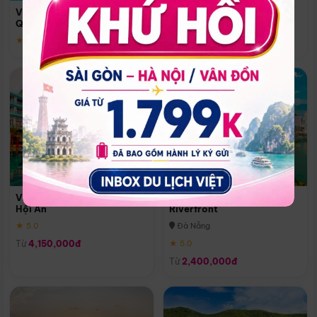
Quoc
Vinpearl Resort & Spa Phu
Phú Quốc
Quoc
★ 5.0
★ 5.0
Vinpearl Resort & Golf Nam
Melia Vinpearl Danang
Hội An
Riverfront
★ 5.0
Đà Nẵng
Từ
4,150,000đ
★ 5.0
Từ
2,400,000đ