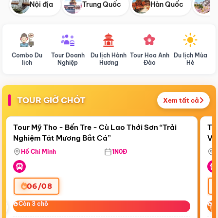
Nội địa
Trung Quốc
Hàn Quốc
N
Combo Du
Tour Doanh
Du lịch Hành
Tour Hoa Anh
Du lịch Mùa
D
lịch
Nghiệp
Hương
Đào
Hè
TOUR GIỜ CHÓT
Xem tất cả
Điểm nổi bật
Còn
23:49:45
Cò
Tour Mỹ Tho - Bến Tre - Cù Lao Thới Sơn “Trải
To
Nghiệm Tát Mương Bắt Cá”
Vi
Hồ Chí Minh
1N0Đ
06/08
‹
Còn 3 chỗ
Còn 3 chỗ
C
C