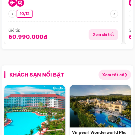
10/12
Giá từ:
Giá
Xem chi tiết
60.990.000đ
6
KHÁCH SẠN NỔI BẬT
Xem tất cả
Vinpearl Wonderworld Phu