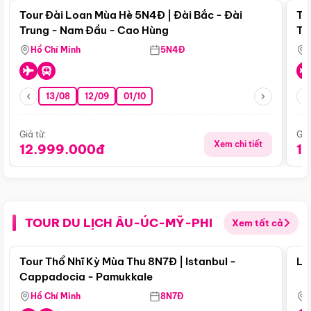
Tour Đài Loan Mùa Hè 5N4Đ | Đài Bắc - Đài
To
Trung - Nam Đầu - Cao Hùng
Tr
Hồ Chí Minh
5N4Đ
13/08
12/09
01/10
Giá từ:
Giá
Xem chi tiết
12.999.000đ
1
TOUR DU LỊCH ÂU-ÚC-MỸ-PHI
Xem tất cả
Điểm nổi bật
Tour Thổ Nhĩ Kỳ Mùa Thu 8N7Đ | Istanbul -
Lo
Cappadocia - Pamukkale
Hồ Chí Minh
8N7Đ