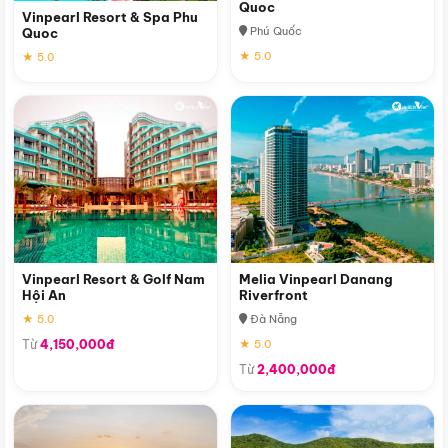
Quoc
Vinpearl Resort & Spa Phu
Phú Quốc
Quoc
★ 5.0
★ 5.0
Vinpearl Resort & Golf Nam
Melia Vinpearl Danang
Hội An
Riverfront
★ 5.0
Đà Nẵng
Từ
4,150,000đ
★ 5.0
Từ
2,400,000đ