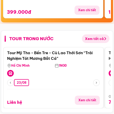
Xem chi tiết
399.000đ
1.
TOUR TRONG NƯỚC
Xem tất cả
Điểm nổi bật
Tour Mỹ Tho - Bến Tre - Cù Lao Thới Sơn “Trải
To
Nghiệm Tát Mương Bắt Cá”
Hu
Hồ Chí Minh
1N0Đ
23/08
Giá
Xem chi tiết
7
Liên hệ