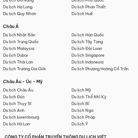
Du lịch Đà Nẵng
Du lịch Phú Quốc
Du lịch Hạ Long
Du lịch Phan Thiết
Du lịch Quy Nhơn
Du lịch Huế
Châu Á
Du lịch Nhật Bản
Du lịch Hàn Quốc
Du lịch Trung Quốc
Du lịch Tây Tạng
Du lịch Malaysia
Du lịch Đài Loan
Du lịch Dubai
Du lịch Singapore
Du lịch Thái Lan
Du lịch Indonesia
Du lịch Trương Gia Giới
Du lịch Phượng Hoàng Cổ Trấn
Châu Âu - Úc - Mỹ
Du lịch Châu Âu
Du lịch Mỹ
Du lịch Đức
Du lịch Thổ Nhĩ Kỳ
Du lịch Thụy Sĩ
Du lịch Bỉ
Du lịch Anh
Du lịch Nga
Du lịch luxembourg
Du lịch Pháp
Du lịch Hà Lan
Du lịch Ý
CÔNG TY CỔ PHẦN TRUYỀN THÔNG DU LỊCH VIỆT