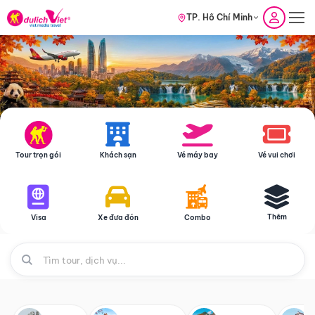
TP. Hồ Chí Minh
Tour trọn gói
Khách sạn
Vé máy bay
Vé vui chơi
Thêm
Visa
Xe đưa đón
Combo