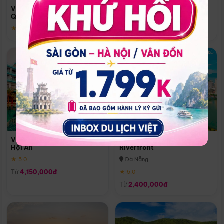
Quoc
Vinpearl Resort & Spa Phu
Phú Quốc
Quoc
★ 5.0
★ 5.0
Vinpearl Resort & Golf Nam
Melia Vinpearl Danang
Hội An
Riverfront
★ 5.0
Đà Nẵng
Từ
4,150,000đ
★ 5.0
Từ
2,400,000đ