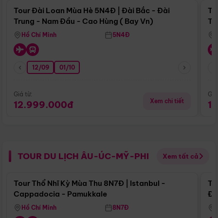
Tour Đài Loan Mùa Hè 5N4Đ | Đài Bắc - Đài
To
Trung - Nam Đầu - Cao Hùng ( Bay Vn)
Tr
Hồ Chí Minh
5N4Đ
12/09
01/10
Giá từ:
Giá
Xem chi tiết
12.999.000đ
1
TOUR DU LỊCH ÂU-ÚC-MỸ-PHI
Xem tất cả
Điểm nổi bật
Tour Thổ Nhĩ Kỳ Mùa Thu 8N7Đ | Istanbul -
To
Cappadocia - Pamukkale
Đế
Hồ Chí Minh
8N7Đ