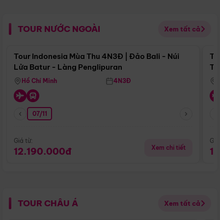
TOUR NƯỚC NGOÀI
Xem tất cả
Điểm nổi bật
Tour Indonesia Mùa Thu 4N3Đ | Đảo Bali - Núi
To
Lửa Batur - Làng Penglipuran
Tr
Hồ Chí Minh
4N3Đ
07/11
Giá từ:
Giá
Xem chi tiết
12.190.000đ
1
TOUR CHÂU Á
Xem tất cả
Điểm nổi bật