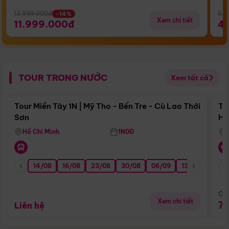
13.999.000đ
5.5
-14%
Xem chi tiết
11.999.000đ
4
TOUR TRONG NƯỚC
Xem tất cả
Điểm nổi bật
Tour Miền Tây 1N | Mỹ Tho - Bến Tre - Cù Lao Thới
To
Sơn
Hu
Hồ Chí Minh
1N0Đ
14/08
16/08
23/08
30/08
06/09
13/09
20/0
Giá
Xem chi tiết
7
Liên hệ