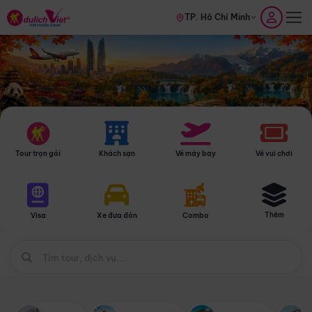
TP. Hồ Chí Minh
Tour trọn gói
Khách sạn
Vé máy bay
Vé vui chơi
Thêm
Visa
Xe đưa đón
Combo