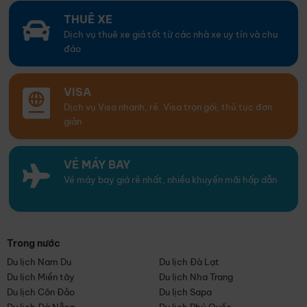
THUÊ XE
Dịch vụ thuê xe giá tốt từ các nhà xe uy tín và chu
đáo
VISA
Dịch vụ Visa nhanh, rẻ. Visa trọn gói, thủ tục đơn
giản
VÉ MÁY BAY
Vé máy bay giá rẻ nhất, nhiều khuyến mãi hấp dẫn
Trong nước
Du lịch Nam Du
Du lịch Đà Lạt
Du lịch Miền tây
Du lịch Nha Trang
Du lịch Côn Đảo
Du lịch Sapa