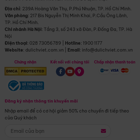
Địa chỉ
: 239A Hoàng Văn Thụ, P.Phú Nhuận, TP. Hồ Chí Minh.
Văn phòng
:
217 Bis Nguyễn Thị Minh Khai, P.Cầu Ông Lãnh,
TP. Hồ Chí Minh.
Chi nhánh Hà Nội
:
Tầng 3, số 243 xã Đàn, P.Đống Đa, TP. Hà
Nội
Điện thoại
:
028 73056789
|
Hotline
:
1900 1177
Website
:
dulichviet.com.vn
|
Email
:
info@dulichviet.com.vn
Chứng nhận
Kết nối với chúng tôi
Chấp nhận thanh toán
Đăng ký nhận thông tin khuyến mãi
Nhập email để có cơ hội giảm 50% cho chuyến đi tiếp theo
của Quý khách