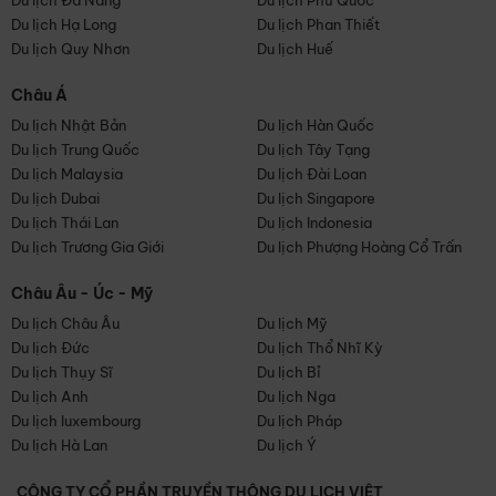
Du lịch Đà Nẵng
Du lịch Phú Quốc
Du lịch Hạ Long
Du lịch Phan Thiết
Du lịch Quy Nhơn
Du lịch Huế
Châu Á
Du lịch Nhật Bản
Du lịch Hàn Quốc
Du lịch Trung Quốc
Du lịch Tây Tạng
Du lịch Malaysia
Du lịch Đài Loan
Du lịch Dubai
Du lịch Singapore
Du lịch Thái Lan
Du lịch Indonesia
Du lịch Trương Gia Giới
Du lịch Phượng Hoàng Cổ Trấn
Châu Âu - Úc - Mỹ
Du lịch Châu Âu
Du lịch Mỹ
Du lịch Đức
Du lịch Thổ Nhĩ Kỳ
Du lịch Thụy Sĩ
Du lịch Bỉ
Du lịch Anh
Du lịch Nga
Du lịch luxembourg
Du lịch Pháp
Du lịch Hà Lan
Du lịch Ý
CÔNG TY CỔ PHẦN TRUYỀN THÔNG DU LỊCH VIỆT