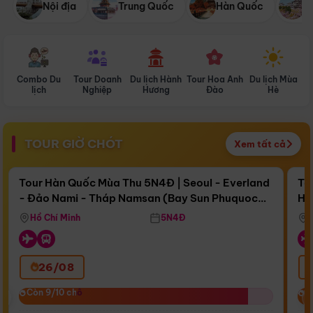
Nội địa
Trung Quốc
Hàn Quốc
N
Combo Du
Tour Doanh
Du lịch Hành
Tour Hoa Anh
Du lịch Mùa
D
lịch
Nghiệp
Hương
Đào
Hè
TOUR GIỜ CHÓT
Xem tất cả
Điểm nổi bật
Còn
16 ngày 14:54:38
Cò
Tour Hàn Quốc Mùa Thu 5N4Đ | Seoul - Everland
To
- Đảo Nami - Tháp Namsan (Bay Sun Phuquoc
Hò
Bay Sun Phuquoc Airways
Tặ
Airways)
Aq
Hồ Chí Minh
5N4Đ
26/08
‹
Còn 9/10 chỗ
Còn 9/10 chỗ
C
C