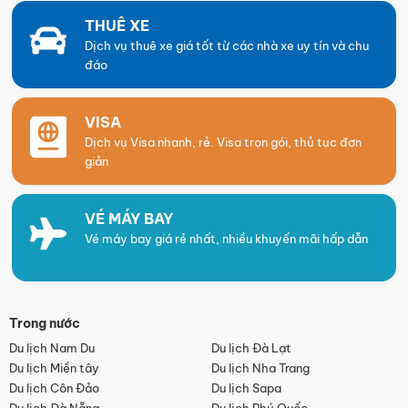
THUÊ XE
Dịch vụ thuê xe giá tốt từ các nhà xe uy tín và chu
đáo
VISA
Dịch vụ Visa nhanh, rẻ. Visa trọn gói, thủ tục đơn
giản
VÉ MÁY BAY
Vé máy bay giá rẻ nhất, nhiều khuyến mãi hấp dẫn
Trong nước
Du lịch Nam Du
Du lịch Đà Lạt
Du lịch Miền tây
Du lịch Nha Trang
Du lịch Côn Đảo
Du lịch Sapa