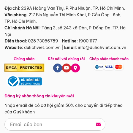
Địa chỉ
: 239A Hoàng Văn Thụ, P.Phú Nhuận, TP. Hồ Chí Minh.
Văn phòng
:
217 Bis Nguyễn Thị Minh Khai, P.Cầu Ông Lãnh,
TP. Hồ Chí Minh.
Chi nhánh Hà Nội
:
Tầng 3, số 243 xã Đàn, P.Đống Đa, TP. Hà
Nội
Điện thoại
:
028 73056789
|
Hotline
:
1900 1177
Website
:
dulichviet.com.vn
|
Email
:
info@dulichviet.com.vn
Chứng nhận
Kết nối với chúng tôi
Chấp nhận thanh toán
Đăng ký nhận thông tin khuyến mãi
Nhập email để có cơ hội giảm 50% cho chuyến đi tiếp theo
của Quý khách