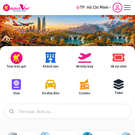
TP. Hồ Chí Minh
Tour trọn gói
Khách sạn
Vé máy bay
Vé vui chơi
Thêm
Visa
Xe đưa đón
Combo