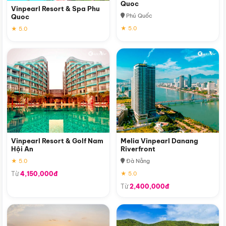
Quoc
Vinpearl Resort & Spa Phu
Phú Quốc
Quoc
★ 5.0
★ 5.0
Vinpearl Resort & Golf Nam
Melia Vinpearl Danang
Hội An
Riverfront
★ 5.0
Đà Nẵng
Từ
4,150,000đ
★ 5.0
Từ
2,400,000đ