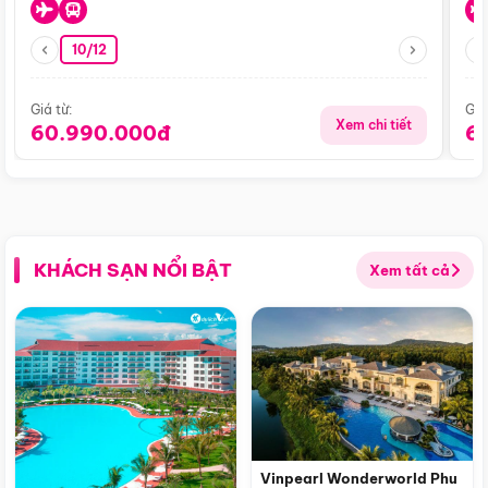
10/12
Giá từ:
Giá
Xem chi tiết
60.990.000đ
6
KHÁCH SẠN NỔI BẬT
Xem tất cả
Vinpearl Wonderworld Phu