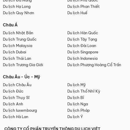
Du lịch Đà Nẵng
Du lịch Phú Quốc
Du lịch Hạ Long
Du lịch Phan Thiết
Du lịch Quy Nhơn
Du lịch Huế
Châu Á
Du lịch Nhật Bản
Du lịch Hàn Quốc
Du lịch Trung Quốc
Du lịch Tây Tạng
Du lịch Malaysia
Du lịch Đài Loan
Du lịch Dubai
Du lịch Singapore
Du lịch Thái Lan
Du lịch Indonesia
Du lịch Trương Gia Giới
Du lịch Phượng Hoàng Cổ Trấn
Châu Âu - Úc - Mỹ
Du lịch Châu Âu
Du lịch Mỹ
Du lịch Đức
Du lịch Thổ Nhĩ Kỳ
Du lịch Thụy Sĩ
Du lịch Bỉ
Du lịch Anh
Du lịch Nga
Du lịch luxembourg
Du lịch Pháp
Du lịch Hà Lan
Du lịch Ý
CÔNG TY CỔ PHẦN TRUYỀN THÔNG DU LỊCH VIỆT