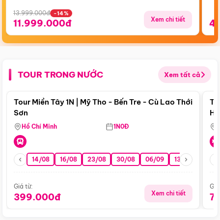
13.999.000đ
-14%
Xem chi tiết
11.999.000đ
4
TOUR TRONG NƯỚC
Xem tất cả
Điểm nổi bật
Tour Miền Tây 1N | Mỹ Tho - Bến Tre - Cù Lao Thới
To
Sơn
Hu
Hồ Chí Minh
1N0Đ
14/08
16/08
23/08
30/08
06/09
13/09
20/0
Giá từ:
Giá
Xem chi tiết
399.000đ
7