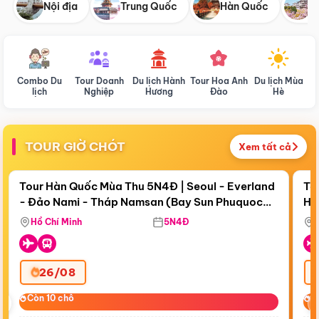
Nội địa
Trung Quốc
Hàn Quốc
N
Combo Du
Tour Doanh
Du lịch Hành
Tour Hoa Anh
Du lịch Mùa
D
lịch
Nghiệp
Hương
Đào
Hè
TOUR GIỜ CHÓT
Xem tất cả
Điểm nổi bật
Còn
19 ngày 00:08:50
Cò
Tour Hàn Quốc Mùa Thu 5N4Đ | Seoul - Everland
To
- Đảo Nami - Tháp Namsan (Bay Sun Phuquoc
Hò
Tặ
Airways)
Aq
Hồ Chí Minh
5N4Đ
26/08
‹
Còn 10 chỗ
Còn 10 chỗ
C
C