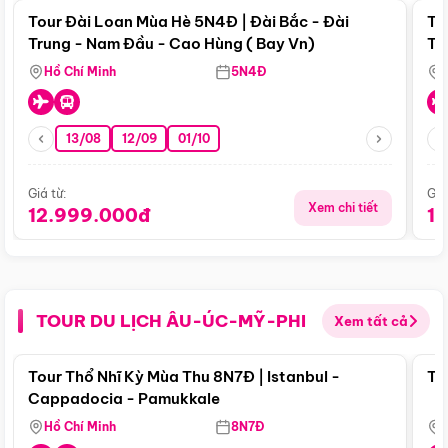
Tour Đài Loan Mùa Hè 5N4Đ | Đài Bắc - Đài
To
Trung - Nam Đầu - Cao Hùng ( Bay Vn)
Tr
Hồ Chí Minh
5N4Đ
13/08
12/09
01/10
Giá từ:
Giá
Xem chi tiết
12.999.000đ
1
TOUR DU LỊCH ÂU-ÚC-MỸ-PHI
Xem tất cả
Điểm nổi bật
Tour Thổ Nhĩ Kỳ Mùa Thu 8N7Đ | Istanbul -
To
Cappadocia - Pamukkale
Hồ Chí Minh
8N7Đ