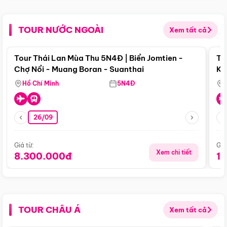
TOUR NƯỚC NGOÀI
Xem tất cả
Điểm nổi bật
Tour Thái Lan Mùa Thu 5N4Đ | Biển Jomtien -
To
Chợ Nổi - Muang Boran - Suanthai
Ku
Si
Hồ Chí Minh
5N4Đ
26/09
Giá từ:
Giá
Xem chi tiết
8.300.000đ
1
TOUR CHÂU Á
Xem tất cả
Điểm nổi bật