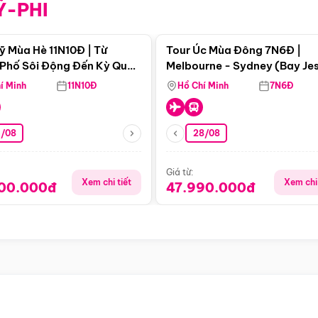
Ỹ-PHI
Điểm nổi bật
Điểm nổi
ỹ Mùa Hè 11N10Đ | Từ
Tour Úc Mùa Đông 7N6Đ |
Phố Sôi Động Đến Kỳ Quan
Melbourne - Sydney (Bay Je
Nhiên Mỹ
Airways)
í Minh
11N10Đ
Hồ Chí Minh
7N6Đ
4/08
28/08
Giá từ:
Xem chi tiết
Xem chi 
900.000đ
47.990.000đ