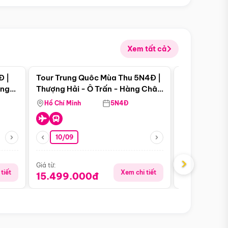
Xem tất cả
 bật
Điểm nổi bật
Đ |
Tour Trung Quôc Mùa Thu 5N4Đ |
Tour Trung
àng
Thượng Hải - Ô Trấn - Hàng Châu
| Thành Đô 
(Tour Không Shopping)
Viên Gấu Tr
Hồ Chí Minh
5N4Đ
Hồ Chí Minh
10/09
21/08
›
Giá từ:
Giá từ:
tiết
Xem chi tiết
15.499.000đ
16.999.0