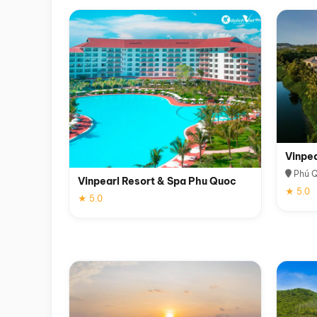
Vinpe
Phú 
Vinpearl Resort & Spa Phu Quoc
★ 5.0
★ 5.0