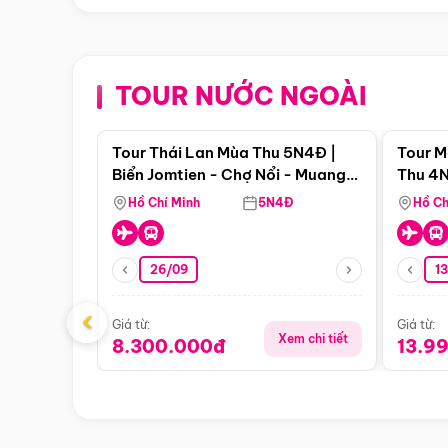
TOUR NƯỚC NGOÀI
Điểm nổi bật
Tour Thái Lan Mùa Thu 5N4Đ |
Tour M
Biển Jomtien - Chợ Nổi - Muang
Thu 4N
Boran - Suanthai (Bay Vietnam
Malacc
Hồ Chí Minh
5N4Đ
Hồ Ch
Airlines)
Singa
26/09
1
‹
Giá từ:
Giá từ:
Xem chi tiết
8.300.000đ
13.9