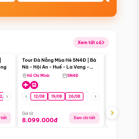
Xem tất cả
 bật
Điểm nổi bật
|
Tour Đà Nẵng Mùa Hè 5N4Đ | Bà
Tour Đà Nẵn
ong
Nà - Hội An - Huế - La Vang -
Nà - Hội An
Động Thiên Đường
Nha
Hồ Chí Minh
5N4Đ
Hồ Chí Minh
2/08
26/08
05/09
12/08
19/08
09/09
26/08
12/09
13/08
›
Giá từ:
Giá từ:
tiết
Xem chi tiết
8.099.000đ
6.899.00