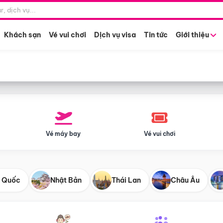
Điểm khởi hành
Tháng khở
Hồ Chí Minh
Bất kỳ 
Khách sạn
Vé vui chơi
Dịch vụ visa
Tin tức
Giới thiệu
Vé máy bay
Vé vui chơi
 Quốc
Nhật Bản
Thái Lan
Châu Âu