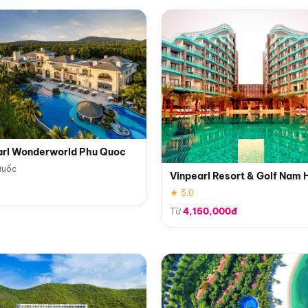
arl Wonderworld Phu Quoc
Quốc
Vinpearl Resort & Golf Nam 
★ 5.0
Từ
4,150,000đ