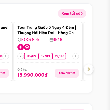
Xem tất cả
 bật
Điểm nổi bật
runei
Tour Trung Quốc 5 Ngày 4 Đêm |
Tour Trung 
Tour Hè
Thượng Hải Hiện Đại - Hàng Châu
Ân Thi - Trư
Nên Thơ - Ô Trấn Cổ Kính
Hồ Chí Minh
5N4Đ
Hồ Chí Minh
01/10
15/10
29/10
05/09
12/09
19/09
16/08
›
Giá từ:
Giá từ:
tiết
Xem chi tiết
18.990.000đ
16.990.0