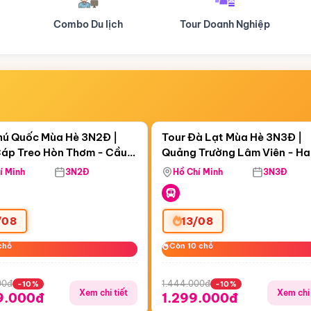
Tour Doanh Nghiệp
Du lịch Hành Hương
Điểm nổi bật
Điểm nổi
ngày 17:54:32
Còn
05 ngày 17:54:32
hú Quốc Mùa Hè 3N2Đ |
Tour Đà Lạt Mùa Hè 3N3Đ |
áp Treo Hòn Thơm - Cầu
Quảng Trường Lâm Viên - H
áp Treo Hòn Thơm
Công Viên Nước Aquatopia
Hill - Puppy Farm
í Minh
3N2Đ
Hồ Chí Minh
3N3Đ
/08
13/08
chỗ
chỗ
Còn 10 chỗ
Còn 10 chỗ
00đ
1.444.000đ
-10%
-10%
Xem chi tiết
Xem chi 
9.000đ
1.299.000đ