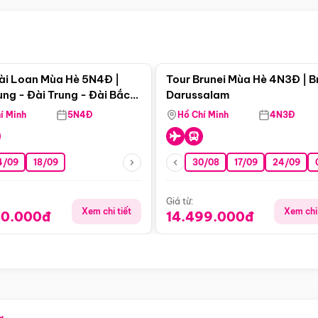
Điểm nổi bật
Điểm nổi
ài Loan Mùa Hè 5N4Đ |
Tour Brunei Mùa Hè 4N3Đ | B
ng - Đài Trung - Đài Bắc
Darussalam
j)
í Minh
5N4Đ
Hồ Chí Minh
4N3Đ
4/09
18/09
30/08
17/09
24/09
Giá từ:
Xem chi tiết
Xem chi 
90.000đ
14.499.000đ