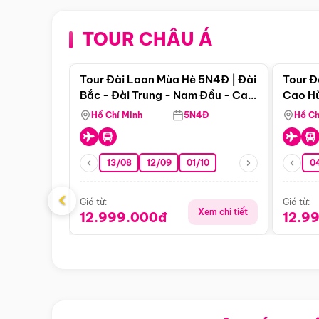
TOUR CHÂU Á
Điểm nổi bật
Tour Đài Loan Mùa Hè 5N4Đ | Đài
Tour Đ
Bắc - Đài Trung - Nam Đầu - Cao
Cao Hù
Hùng ( Bay Vn)
(Bay V
Hồ Chí Minh
5N4Đ
Hồ Ch
13/08
12/09
01/10
0
‹
Giá từ:
Giá từ:
Xem chi tiết
12.999.000đ
12.9