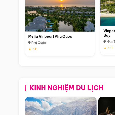
Vinpea
Bay
Melia Vinpearl Phu Quoc
Nha T
Phú Quốc
★ 5.0
★ 5.0
KINH NGHIỆM DU LỊCH