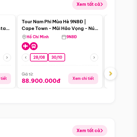
Xem tất cả
 bật
Điểm nổi bật
Tour Nam Phi Mùa Hè 9N8Đ |
Tour Mỹ Mùa
star
Cape Town - Mũi Hảo Vọng - Núi
Hoa Kỳ - Me
Bàn - Johannesburg - Pretoria -
Hồ Chí Minh
9N8Đ
Hồ Chí Minh
Safari - Lodge
28/08
30/10
29/08
›
Giá từ:
Giá từ:
tiết
Xem chi tiết
88.900.000đ
59.900.
Xem tất cả