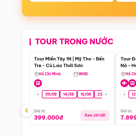
TOUR TRONG NƯỚC
Điểm nổi bật
Tour Miền Tây 1N | Mỹ Tho - Bến
Tour Đ
Tre - Cù Lao Thới Sơn
Nà - H
Nha
Hồ Chí Minh
1N0Đ
Hồ Ch
09/08
14/08
16/08
23/08
30/08
12
0
‹
Giá từ:
Giá từ:
Xem chi tiết
399.000đ
7.89