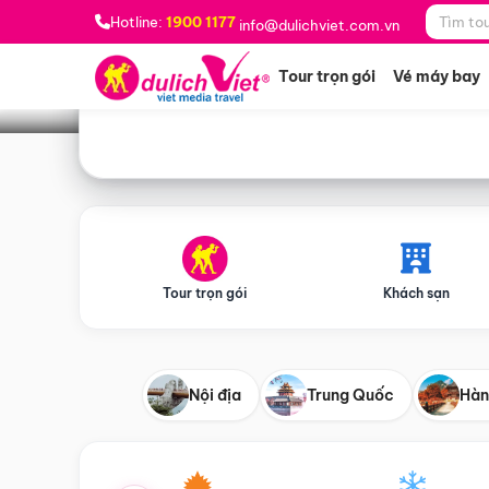
Bạn muốn đi đâu?
*
Hotline:
1900 1177
info@dulichviet.com.vn
Tour trọn gói
Vé máy bay
Tour trọn gói
Khách sạn
Nội địa
Trung Quốc
Hàn