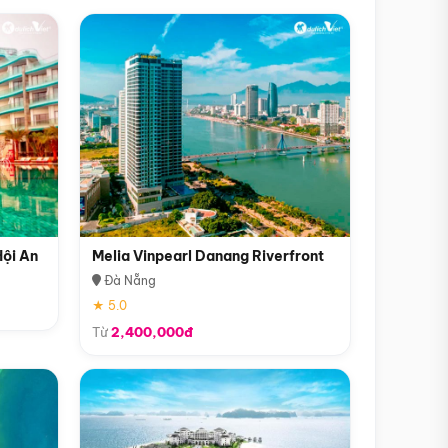
Hội An
Melia Vinpearl Danang Riverfront
Đà Nẵng
★ 5.0
Từ
2,400,000đ