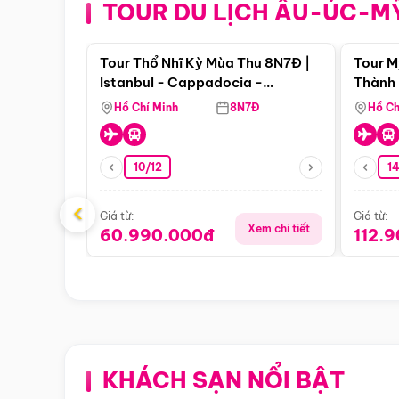
TOUR DU LỊCH ÂU-ÚC-M
Điểm nổi bật
Tour Thổ Nhĩ Kỳ Mùa Thu 8N7Đ |
Tour M
Istanbul - Cappadocia -
Thành 
Pamukkale
Thiên 
Hồ Chí Minh
8N7Đ
Hồ Ch
10/12
1
‹
Giá từ:
Giá từ:
Xem chi tiết
60.990.000đ
112.
KHÁCH SẠN NỔI BẬT