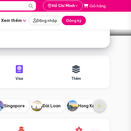
i hành
Hồ Chí Minh
Giỏ hàng
Tìm tour
tháng nào
Xem thêm
Đăng nhập
Đăng ký
Visa
Thêm
Singapore
Đài Loan
Hong Kong
Mỹ