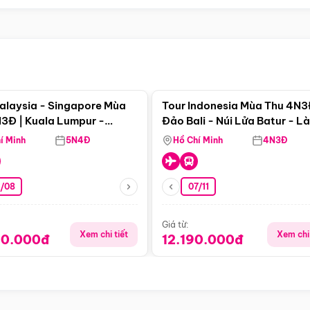
Điểm nổi bật
Điểm nổi
alaysia - Singapore Mùa
Tour Indonesia Mùa Thu 4N3
3Đ | Kuala Lumpur -
Đảo Bali - Núi Lửa Batur - L
a - Johor Baru -
Penglipuran
í Minh
5N4Đ
Hồ Chí Minh
4N3Đ
pore
3/08
07/11
Giá từ:
Xem chi tiết
Xem chi 
90.000đ
12.190.000đ