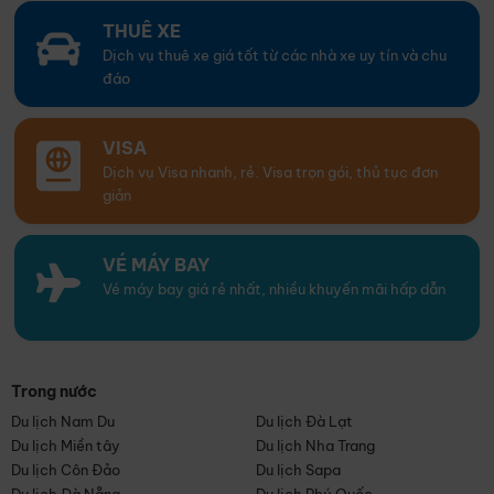
THUÊ XE
Dịch vụ thuê xe giá tốt từ các nhà xe uy tín và chu
đáo
VISA
Dịch vụ Visa nhanh, rẻ. Visa trọn gói, thủ tục đơn
giản
VÉ MÁY BAY
Vé máy bay giá rẻ nhất, nhiều khuyến mãi hấp dẫn
Trong nước
Du lịch Nam Du
Du lịch Đà Lạt
Du lịch Miền tây
Du lịch Nha Trang
Du lịch Côn Đảo
Du lịch Sapa