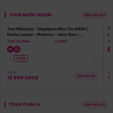
TOUR NƯỚC NGOÀI
Xem tất cả
Điểm nổi bật
Tour Malaysia - Singapore Mùa Thu 4N3Đ |
To
Kuala Lumpur - Malacca - Johor Baru -
Lử
Singapore
Hồ Chí Minh
5N4Đ
13/08
Giá từ:
Giá
Xem chi tiết
13.990.000đ
1
TOUR CHÂU Á
Xem tất cả
Điểm nổi bật