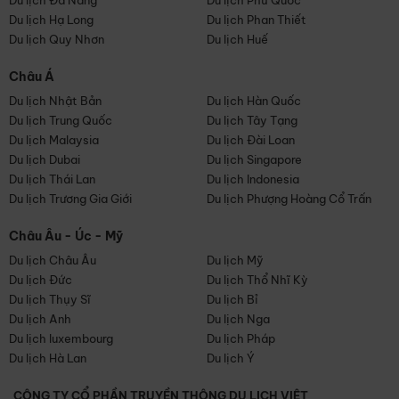
Du lịch Đà Nẵng
Du lịch Phú Quốc
Du lịch Hạ Long
Du lịch Phan Thiết
Du lịch Quy Nhơn
Du lịch Huế
Châu Á
Du lịch Nhật Bản
Du lịch Hàn Quốc
Du lịch Trung Quốc
Du lịch Tây Tạng
Du lịch Malaysia
Du lịch Đài Loan
Du lịch Dubai
Du lịch Singapore
Du lịch Thái Lan
Du lịch Indonesia
Du lịch Trương Gia Giới
Du lịch Phượng Hoàng Cổ Trấn
Châu Âu - Úc - Mỹ
Du lịch Châu Âu
Du lịch Mỹ
Du lịch Đức
Du lịch Thổ Nhĩ Kỳ
Du lịch Thụy Sĩ
Du lịch Bỉ
Du lịch Anh
Du lịch Nga
Du lịch luxembourg
Du lịch Pháp
Du lịch Hà Lan
Du lịch Ý
CÔNG TY CỔ PHẦN TRUYỀN THÔNG DU LỊCH VIỆT