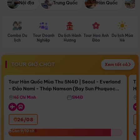
Nội địa
Trung Quốc
Hàn Quốc
N
Combo Du
Tour Doanh
Du lịch Hành
Tour Hoa Anh
Du lịch Mùa
D
lịch
Nghiệp
Hương
Đào
Hè
TOUR GIỜ CHÓT
Xem tất cả
Điểm nổi bật
Còn
17 ngày 14:02:10
Cò
Tour Hàn Quốc Mùa Thu 5N4Đ | Seoul - Everland
To
- Đảo Nami - Tháp Namsan (Bay Sun Phuquoc
Hò
Bay Sun Phuquoc Airways
Tặ
Airways)
Aq
Hồ Chí Minh
5N4Đ
26/08
‹
Còn 9/10 chỗ
Còn 9/10 chỗ
C
C