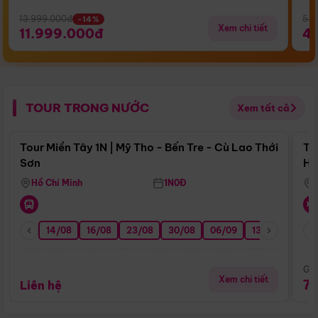
13.999.000đ
5.5
-14%
Xem chi tiết
11.999.000đ
4
TOUR TRONG NƯỚC
Xem tất cả
Điểm nổi bật
Tour Miền Tây 1N | Mỹ Tho - Bến Tre - Cù Lao Thới
To
Sơn
Hu
Hồ Chí Minh
1N0Đ
14/08
16/08
23/08
30/08
06/09
13/09
20/0
Giá
Xem chi tiết
7
Liên hệ