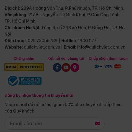
Địa chỉ
: 239A Hoàng Văn Thụ, P.Phú Nhuận, TP. Hồ Chí Minh.
Văn phòng
:
217 Bis Nguyễn Thị Minh Khai, P.Cầu Ông Lãnh,
TP. Hồ Chí Minh.
Chi nhánh Hà Nội
:
Tầng 3, số 243 xã Đàn, P.Đống Đa, TP. Hà
Nội
Điện thoại
:
028 73056789
|
Hotline
:
1900 1177
Website
:
dulichviet.com.vn
|
Email
:
info@dulichviet.com.vn
Chứng nhận
Kết nối với chúng tôi
Chấp nhận thanh toán
Đăng ký nhận thông tin khuyến mãi
Nhập email để có cơ hội giảm 50% cho chuyến đi tiếp theo
của Quý khách