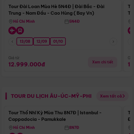
Tour Đài Loan Mùa Hè 5N4Đ | Đài Bắc - Đài
To
Trung - Nam Đầu - Cao Hùng ( Bay Vn)
Tr
Hồ Chí Minh
5N4Đ
13/08
12/09
01/10
Giá từ:
Giá
Xem chi tiết
12.999.000đ
1
TOUR DU LỊCH ÂU-ÚC-MỸ-PHI
Xem tất cả
Điểm nổi bật
Tour Thổ Nhĩ Kỳ Mùa Thu 8N7Đ | Istanbul -
To
Cappadocia - Pamukkale
Đế
Hồ Chí Minh
8N7Đ