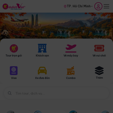
TP. Hồ Chí Minh
Tour trọn gói
Khách sạn
Vé máy bay
Vé vui chơi
Thêm
Visa
Xe đưa đón
Combo