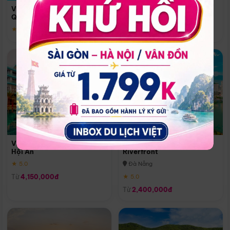
Quoc
Vinpearl Resort & Spa Phu
Phú Quốc
Quoc
★ 5.0
★ 5.0
Vinpearl Resort & Golf Nam
Melia Vinpearl Danang
Hội An
Riverfront
★ 5.0
Đà Nẵng
Từ
4,150,000đ
★ 5.0
Từ
2,400,000đ