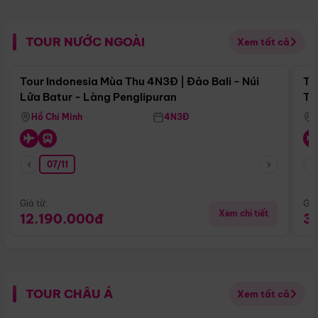
TOUR NƯỚC NGOÀI
Xem tất cả
Điểm nổi bật
Tour Indonesia Mùa Thu 4N3Đ | Đảo Bali - Núi
To
Lửa Batur - Làng Penglipuran
To
Hồ Chí Minh
4N3Đ
07/11
Giá từ:
Giá
Xem chi tiết
12.190.000đ
3
TOUR CHÂU Á
Xem tất cả
Điểm nổi bật