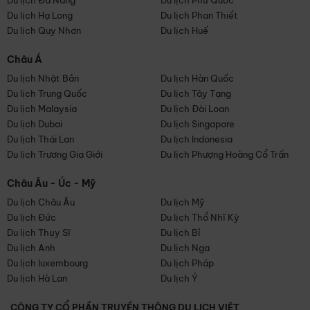
Du lịch Đà Nẵng
Du lịch Phú Quốc
Du lịch Hạ Long
Du lịch Phan Thiết
Du lịch Quy Nhơn
Du lịch Huế
Châu Á
Du lịch Nhật Bản
Du lịch Hàn Quốc
Du lịch Trung Quốc
Du lịch Tây Tạng
Du lịch Malaysia
Du lịch Đài Loan
Du lịch Dubai
Du lịch Singapore
Du lịch Thái Lan
Du lịch Indonesia
Du lịch Trương Gia Giới
Du lịch Phượng Hoàng Cổ Trấn
Châu Âu - Úc - Mỹ
Du lịch Châu Âu
Du lịch Mỹ
Du lịch Đức
Du lịch Thổ Nhĩ Kỳ
Du lịch Thụy Sĩ
Du lịch Bỉ
Du lịch Anh
Du lịch Nga
Du lịch luxembourg
Du lịch Pháp
Du lịch Hà Lan
Du lịch Ý
CÔNG TY CỔ PHẦN TRUYỀN THÔNG DU LỊCH VIỆT