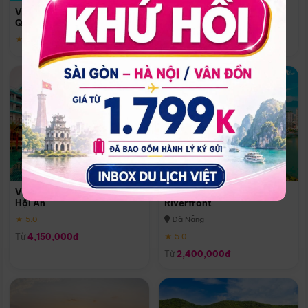
Quoc
Vinpearl Resort & Spa Phu
Phú Quốc
Quoc
★ 5.0
★ 5.0
Vinpearl Resort & Golf Nam
Melia Vinpearl Danang
Hội An
Riverfront
★ 5.0
Đà Nẵng
Từ
4,150,000đ
★ 5.0
Từ
2,400,000đ