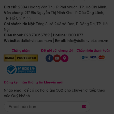
Địa chỉ
: 239A Hoàng Văn Thụ, P.Phú Nhuận, TP. Hồ Chí Minh.
Văn phòng
:
217 Bis Nguyễn Thị Minh Khai, P.Cầu Ông Lãnh,
TP. Hồ Chí Minh.
Chi nhánh Hà Nội
:
Tầng 3, số 243 xã Đàn, P.Đống Đa, TP. Hà
Nội
Điện thoại
:
028 73056789
|
Hotline
:
1900 1177
Website
:
dulichviet.com.vn
|
Email
:
info@dulichviet.com.vn
Chứng nhận
Kết nối với chúng tôi
Chấp nhận thanh toán
Đăng ký nhận thông tin khuyến mãi
Nhập email để có cơ hội giảm 50% cho chuyến đi tiếp theo
của Quý khách