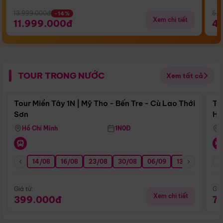
13.999.000đ
5.5
-14%
Xem chi tiết
11.999.000đ
4
TOUR TRONG NƯỚC
Xem tất cả
Điểm nổi bật
Tour Miền Tây 1N | Mỹ Tho - Bến Tre - Cù Lao Thới
To
Sơn
Hu
Hồ Chí Minh
1N0Đ
14/08
16/08
23/08
30/08
06/09
13/09
20/0
Giá từ:
Giá
Xem chi tiết
399.000đ
7