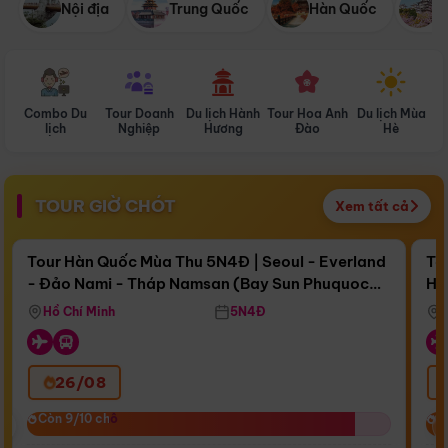
Nội địa
Trung Quốc
Hàn Quốc
N
Combo Du
Tour Doanh
Du lịch Hành
Tour Hoa Anh
Du lịch Mùa
D
lịch
Nghiệp
Hương
Đào
Hè
TOUR GIỜ CHÓT
Xem tất cả
Điểm nổi bật
Còn
15 ngày 04:05:14
Cò
Tour Hàn Quốc Mùa Thu 5N4Đ | Seoul - Everland
To
- Đảo Nami - Tháp Namsan (Bay Sun Phuquoc
Hò
Bay Sun Phuquoc Airways
Tặ
Airways)
Aq
Hồ Chí Minh
5N4Đ
26/08
‹
Còn 9/10 chỗ
Còn 9/10 chỗ
C
C