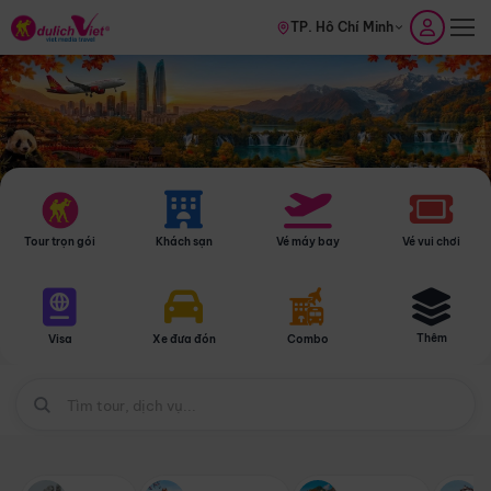
TP. Hồ Chí Minh
Tour trọn gói
Khách sạn
Vé máy bay
Vé vui chơi
Thêm
Visa
Xe đưa đón
Combo