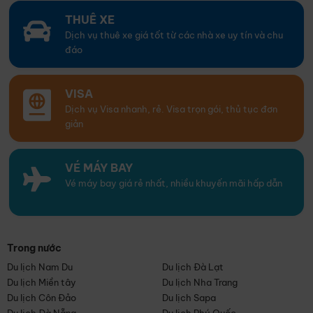
THUÊ XE
Dịch vụ thuê xe giá tốt từ các nhà xe uy tín và chu
đáo
VISA
Dịch vụ Visa nhanh, rẻ. Visa trọn gói, thủ tục đơn
giản
VÉ MÁY BAY
Vé máy bay giá rẻ nhất, nhiều khuyến mãi hấp dẫn
Trong nước
Du lịch Nam Du
Du lịch Đà Lạt
Du lịch Miền tây
Du lịch Nha Trang
Du lịch Côn Đảo
Du lịch Sapa