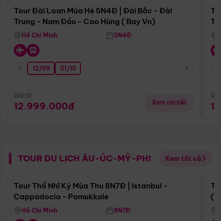
Tour Đài Loan Mùa Hè 5N4Đ | Đài Bắc - Đài
To
Trung - Nam Đầu - Cao Hùng ( Bay Vn)
Tr
Hồ Chí Minh
5N4Đ
12/09
01/10
Giá từ:
Giá
Xem chi tiết
12.999.000đ
1
TOUR DU LỊCH ÂU-ÚC-MỸ-PHI
Xem tất cả
Điểm nổi bật
Tour Thổ Nhĩ Kỳ Mùa Thu 8N7Đ | Istanbul -
To
Cappadocia - Pamukkale
(B
Hồ Chí Minh
8N7Đ