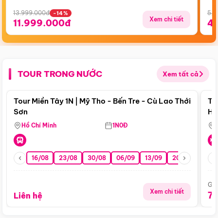
13.999.000đ
5.5
-14%
Xem chi tiết
11.999.000đ
4
TOUR TRONG NƯỚC
Xem tất cả
Điểm nổi bật
Tour Miền Tây 1N | Mỹ Tho - Bến Tre - Cù Lao Thới
To
Sơn
Hu
Hồ Chí Minh
1N0Đ
16/08
23/08
30/08
06/09
13/09
20/09
27/0
Giá
Xem chi tiết
7
Liên hệ