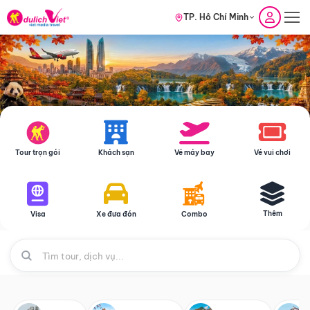
TP. Hồ Chí Minh
Tour trọn gói
Khách sạn
Vé máy bay
Vé vui chơi
Thêm
Visa
Xe đưa đón
Combo