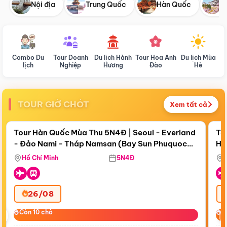
Nội địa
Trung Quốc
Hàn Quốc
N
Combo Du
Tour Doanh
Du lịch Hành
Tour Hoa Anh
Du lịch Mùa
D
lịch
Nghiệp
Hương
Đào
Hè
TOUR GIỜ CHÓT
Xem tất cả
Điểm nổi bật
Còn
17 ngày 19:10:08
Cò
Tour Hàn Quốc Mùa Thu 5N4Đ | Seoul - Everland
To
- Đảo Nami - Tháp Namsan (Bay Sun Phuquoc
Hò
Bay Sun Phuquoc Airways
Tặ
Airways)
Aq
Hồ Chí Minh
5N4Đ
26/08
‹
Còn 10 chỗ
Còn 10 chỗ
C
C