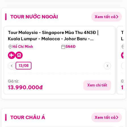
TOUR NƯỚC NGOÀI
Xem tất cả
Điểm nổi bật
Tour Malaysia - Singapore Mùa Thu 4N3Đ |
To
Kuala Lumpur - Malacca - Johor Baru -
Lử
Singapore
Hồ Chí Minh
5N4Đ
13/08
Giá từ:
Giá
Xem chi tiết
13.990.000đ
1
TOUR CHÂU Á
Xem tất cả
Điểm nổi bật