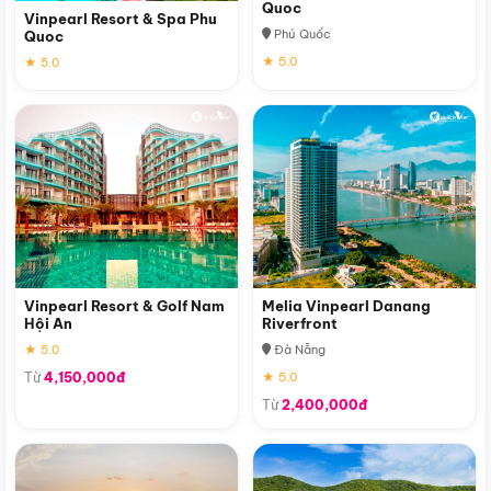
Quoc
Vinpearl Resort & Spa Phu
Phú Quốc
Quoc
★ 5.0
★ 5.0
Vinpearl Resort & Golf Nam
Melia Vinpearl Danang
Hội An
Riverfront
★ 5.0
Đà Nẵng
Từ
4,150,000đ
★ 5.0
Từ
2,400,000đ