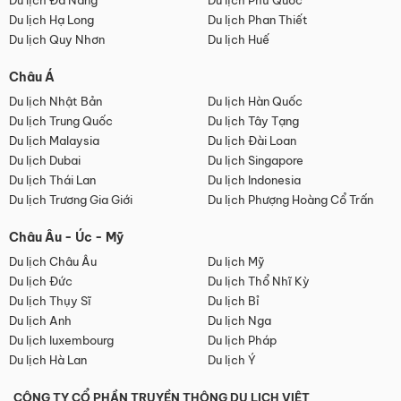
Du lịch Đà Nẵng
Du lịch Phú Quốc
Du lịch Hạ Long
Du lịch Phan Thiết
Du lịch Quy Nhơn
Du lịch Huế
Châu Á
Du lịch Nhật Bản
Du lịch Hàn Quốc
Du lịch Trung Quốc
Du lịch Tây Tạng
Du lịch Malaysia
Du lịch Đài Loan
Du lịch Dubai
Du lịch Singapore
Du lịch Thái Lan
Du lịch Indonesia
Du lịch Trương Gia Giới
Du lịch Phượng Hoàng Cổ Trấn
Châu Âu - Úc - Mỹ
Du lịch Châu Âu
Du lịch Mỹ
Du lịch Đức
Du lịch Thổ Nhĩ Kỳ
Du lịch Thụy Sĩ
Du lịch Bỉ
Du lịch Anh
Du lịch Nga
Du lịch luxembourg
Du lịch Pháp
Du lịch Hà Lan
Du lịch Ý
CÔNG TY CỔ PHẦN TRUYỀN THÔNG DU LỊCH VIỆT