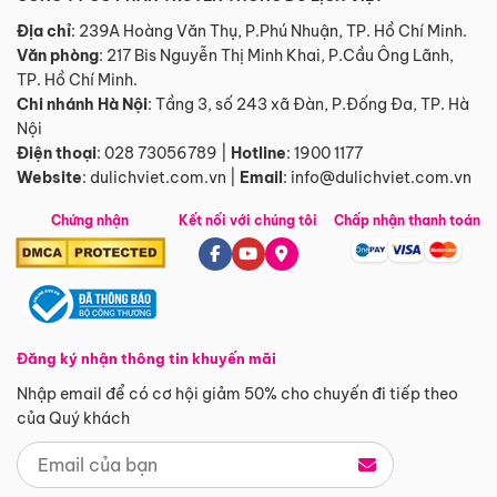
Địa chỉ
: 239A Hoàng Văn Thụ, P.Phú Nhuận, TP. Hồ Chí Minh.
Văn phòng
:
217 Bis Nguyễn Thị Minh Khai, P.Cầu Ông Lãnh,
TP. Hồ Chí Minh.
Chi nhánh Hà Nội
:
Tầng 3, số 243 xã Đàn, P.Đống Đa, TP. Hà
Nội
Điện thoại
:
028 73056789
|
Hotline
:
1900 1177
Website
:
dulichviet.com.vn
|
Email
:
info@dulichviet.com.vn
Chứng nhận
Kết nối với chúng tôi
Chấp nhận thanh toán
Đăng ký nhận thông tin khuyến mãi
Nhập email để có cơ hội giảm 50% cho chuyến đi tiếp theo
của Quý khách