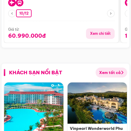
10/12
Giá từ:
Giá
Xem chi tiết
60.990.000đ
1
KHÁCH SẠN NỔI BẬT
Xem tất cả
Vinpearl Wonderworld Phu