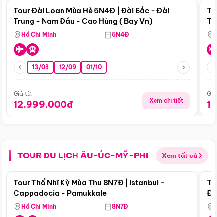
Tour Đài Loan Mùa Hè 5N4Đ | Đài Bắc - Đài
To
Trung - Nam Đầu - Cao Hùng ( Bay Vn)
Tr
Hồ Chí Minh
5N4Đ
13/08
12/09
01/10
Giá từ:
Giá
Xem chi tiết
12.999.000đ
1
TOUR DU LỊCH ÂU-ÚC-MỸ-PHI
Xem tất cả
Điểm nổi bật
Tour Thổ Nhĩ Kỳ Mùa Thu 8N7Đ | Istanbul -
To
Cappadocia - Pamukkale
Đế
Hồ Chí Minh
8N7Đ