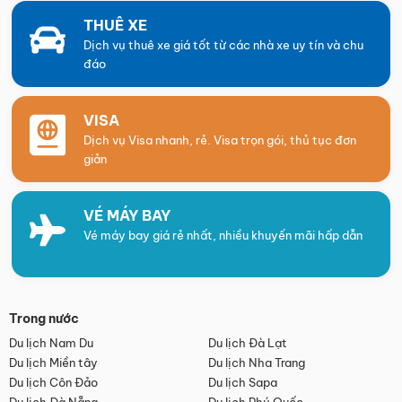
THUÊ XE
Dịch vụ thuê xe giá tốt từ các nhà xe uy tín và chu
đáo
VISA
Dịch vụ Visa nhanh, rẻ. Visa trọn gói, thủ tục đơn
giản
VÉ MÁY BAY
Vé máy bay giá rẻ nhất, nhiều khuyến mãi hấp dẫn
Trong nước
Du lịch Nam Du
Du lịch Đà Lạt
Du lịch Miền tây
Du lịch Nha Trang
Du lịch Côn Đảo
Du lịch Sapa