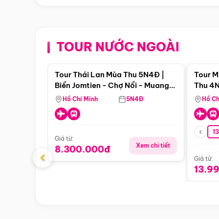
TOUR NƯỚC NGOÀI
Điểm nổi bật
Tour Thái Lan Mùa Thu 5N4Đ |
Tour M
Biển Jomtien - Chợ Nổi - Muang
Thu 4N
Boran - Suanthai (Bay Vietnam
Malacc
Hồ Chí Minh
5N4Đ
Hồ Ch
Airlines)
Singa
1
Giá từ:
Xem chi tiết
8.300.000đ
‹
Giá từ:
13.9