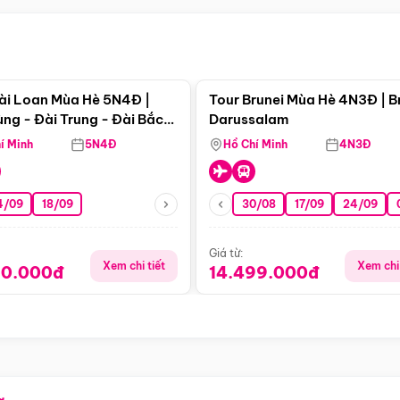
Điểm nổi bật
Điểm nổi
ài Loan Mùa Hè 5N4Đ |
Tour Brunei Mùa Hè 4N3Đ | B
ng - Đài Trung - Đài Bắc
Darussalam
j)
í Minh
5N4Đ
Hồ Chí Minh
4N3Đ
4/09
18/09
30/08
17/09
24/09
Giá từ:
Xem chi tiết
Xem chi 
90.000đ
14.499.000đ