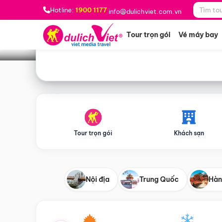
Bạn muốn đi đâu?
*
Hotline:
1900 1177
info@dulichviet.com.vn
Tour trọn gói
Vé máy bay
Tour trọn gói
Khách sạn
Nội địa
Trung Quốc
Hàn