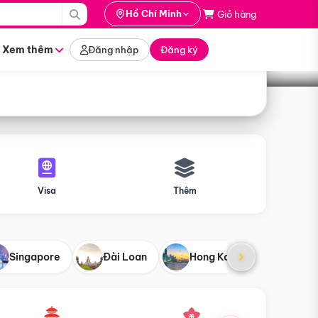
i hành
Hồ Chí Minh
Giỏ hàng
Tìm tour
tháng nào
Xem thêm
Đăng nhập
Đăng ký
Visa
Thêm
Singapore
Đài Loan
Hong Kong
Mỹ