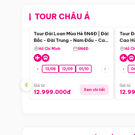
TOUR CHÂU Á
Điểm nổi bật
Tour Đài Loan Mùa Hè 5N4Đ | Đài
Tour Đ
Bắc - Đài Trung - Nam Đầu - Cao
Cao Hù
Hùng ( Bay Vn)
(Bay V
Hồ Chí Minh
5N4Đ
Hồ Ch
13/08
12/09
01/10
0
‹
Giá từ:
Giá từ:
Xem chi tiết
12.999.000đ
12.9