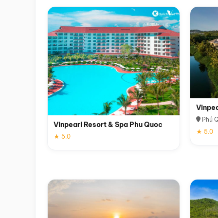
Vinpe
Phú 
Vinpearl Resort & Spa Phu Quoc
★ 5.0
★ 5.0