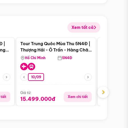
Xem tất cả
 bật
Điểm nổi bật
Đ |
Tour Trung Quôc Mùa Thu 5N4Đ |
Tour Trung
àng
Thượng Hải - Ô Trấn - Hàng Châu
| Thành Đô 
(Tour Không Shopping)
Viên Gấu Tr
Hồ Chí Minh
5N4Đ
Hồ Chí Minh
10/09
21/08
›
Giá từ:
Giá từ:
tiết
Xem chi tiết
15.499.000đ
16.999.0