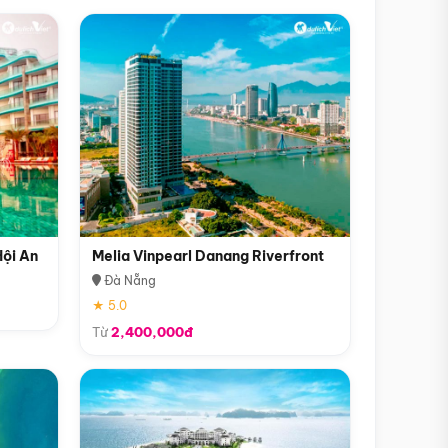
Hội An
Melia Vinpearl Danang Riverfront
Đà Nẵng
★ 5.0
Từ
2,400,000đ