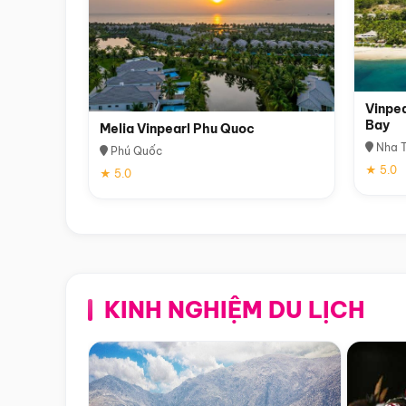
Vinpea
Bay
Melia Vinpearl Phu Quoc
Nha T
Phú Quốc
★ 5.0
★ 5.0
KINH NGHIỆM DU LỊCH