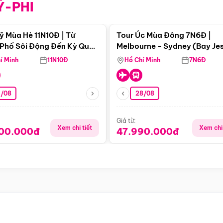
Ỹ-PHI
Điểm nổi bật
Điểm nổi
ỹ Mùa Hè 11N10Đ | Từ
Tour Úc Mùa Đông 7N6Đ |
Phố Sôi Động Đến Kỳ Quan
Melbourne - Sydney (Bay Je
Nhiên Mỹ
Airways)
í Minh
11N10Đ
Hồ Chí Minh
7N6Đ
4/08
28/08
Giá từ:
Xem chi tiết
Xem chi 
900.000đ
47.990.000đ