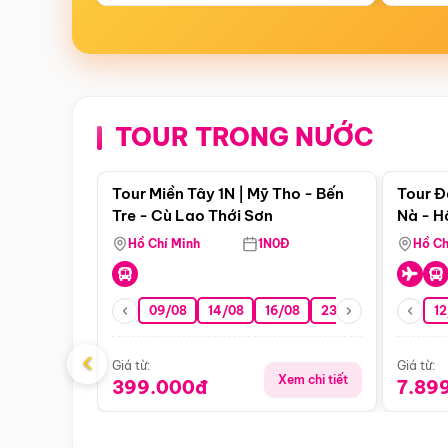
TOUR TRONG NƯỚC
Điểm nổi bật
Tour Miền Tây 1N | Mỹ Tho - Bến
Tour Đ
Tre - Cù Lao Thới Sơn
Nà - H
Nha
Hồ Chí Minh
1N0Đ
Hồ Ch
09/08
14/08
16/08
23/08
30/08
12
0
‹
Giá từ:
Giá từ:
Xem chi tiết
399.000đ
7.89