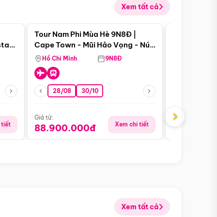
Xem tất cả
 bật
Điểm nổi bật
Tour Nam Phi Mùa Hè 9N8Đ |
Tour Mỹ Mùa
star
Cape Town - Mũi Hảo Vọng - Núi
Hoa Kỳ - Me
Bàn - Johannesburg - Pretoria -
Hồ Chí Minh
9N8Đ
Hồ Chí Minh
Safari - Lodge
28/08
30/10
29/08
›
Giá từ:
Giá từ:
tiết
Xem chi tiết
88.900.000đ
59.900.
Xem tất cả