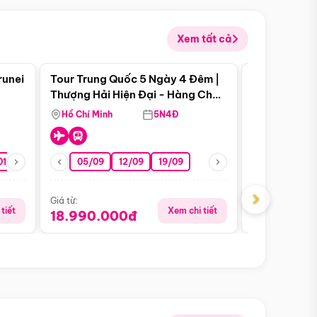
Xem tất cả
 bật
Điểm nổi bật
runei
Tour Trung Quốc 5 Ngày 4 Đêm |
Tour Trung 
Tour Hè
Thượng Hải Hiện Đại - Hàng Châu
Ân Thi - Trư
Nên Thơ - Ô Trấn Cổ Kính
Hồ Chí Minh
5N4Đ
Hồ Chí Minh
01/10
15/10
29/10
05/09
12/09
19/09
16/08
›
Giá từ:
Giá từ:
tiết
Xem chi tiết
18.990.000đ
16.990.0