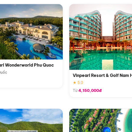
arl Wonderworld Phu Quoc
Quốc
Vinpearl Resort & Golf Nam 
★ 5.0
Từ
4,150,000đ