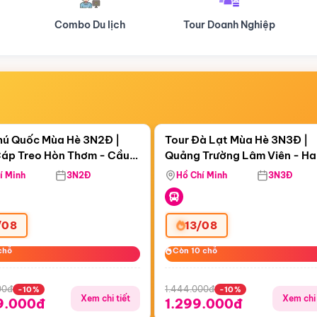
Tour Doanh Nghiệp
Du lịch Hành Hương
Điểm nổi bật
Điểm nổi
ngày 12:20:15
Còn
05 ngày 12:20:15
hú Quốc Mùa Hè 3N2Đ |
Tour Đà Lạt Mùa Hè 3N3Đ |
áp Treo Hòn Thơm - Cầu
Quảng Trường Lâm Viên - H
áp Treo Hòn Thơm
Công Viên Nước Aquatopia
Hill - Puppy Farm
í Minh
3N2Đ
Hồ Chí Minh
3N3Đ
/08
13/08
chỗ
chỗ
Còn 10 chỗ
Còn 10 chỗ
00đ
1.444.000đ
-10%
-10%
Xem chi tiết
Xem chi 
9.000đ
1.299.000đ