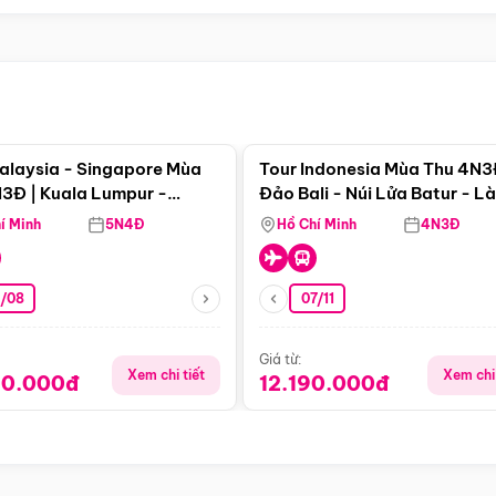
Điểm nổi bật
Điểm nổi
alaysia - Singapore Mùa
Tour Indonesia Mùa Thu 4N3
3Đ | Kuala Lumpur -
Đảo Bali - Núi Lửa Batur - L
a - Johor Baru -
Penglipuran
í Minh
5N4Đ
Hồ Chí Minh
4N3Đ
pore
3/08
07/11
Giá từ:
Xem chi tiết
Xem chi 
90.000đ
12.190.000đ