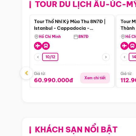
TOUR DU LỊCH ÂU-ÚC-M
Điểm nổi bật
Tour Thổ Nhĩ Kỳ Mùa Thu 8N7Đ |
Tour M
Istanbul - Cappadocia -
Thành 
Pamukkale
Thiên 
Hồ Chí Minh
8N7Đ
Hồ Ch
10/12
1
‹
Giá từ:
Giá từ:
Xem chi tiết
60.990.000đ
112.
KHÁCH SẠN NỔI BẬT