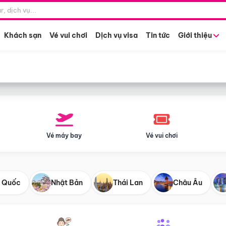
Điểm khởi hành
Tháng khở
Hồ Chí Minh
Bất kỳ 
Khách sạn
Vé vui chơi
Dịch vụ visa
Tin tức
Giới thiệu
Vé máy bay
Vé vui chơi
 Quốc
Nhật Bản
Thái Lan
Châu Âu