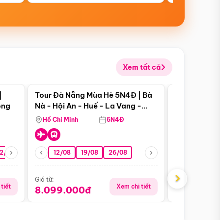
Xem tất cả
 bật
Điểm nổi bật
|
Tour Đà Nẵng Mùa Hè 5N4Đ | Bà
Tour Đà Nẵn
ong
Nà - Hội An - Huế - La Vang -
Nà - Hội An
Động Thiên Đường
Nha
Hồ Chí Minh
5N4Đ
Hồ Chí Minh
2/08
26/08
05/09
12/08
19/08
09/09
26/08
12/09
13/08
›
Giá từ:
Giá từ:
tiết
Xem chi tiết
8.099.000đ
6.899.00