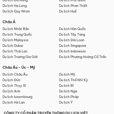
Du lịch Đà Nẵng
Du lịch Phú Quốc
Du lịch Hạ Long
Du lịch Phan Thiết
Du lịch Quy Nhơn
Du lịch Huế
Châu Á
Du lịch Nhật Bản
Du lịch Hàn Quốc
Du lịch Trung Quốc
Du lịch Tây Tạng
Du lịch Malaysia
Du lịch Đài Loan
Du lịch Dubai
Du lịch Singapore
Du lịch Thái Lan
Du lịch Indonesia
Du lịch Trương Gia Giới
Du lịch Phượng Hoàng Cổ Trấn
Châu Âu - Úc - Mỹ
Du lịch Châu Âu
Du lịch Mỹ
Du lịch Đức
Du lịch Thổ Nhĩ Kỳ
Du lịch Thụy Sĩ
Du lịch Bỉ
Du lịch Anh
Du lịch Nga
Du lịch luxembourg
Du lịch Pháp
Du lịch Hà Lan
Du lịch Ý
CÔNG TY CỔ PHẦN TRUYỀN THÔNG DU LỊCH VIỆT