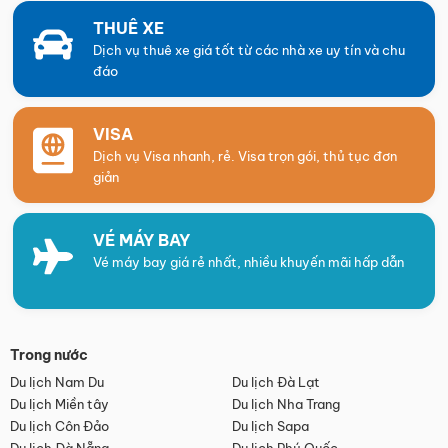
THUÊ XE
Dịch vụ thuê xe giá tốt từ các nhà xe uy tín và chu
đáo
VISA
Dịch vụ Visa nhanh, rẻ. Visa trọn gói, thủ tục đơn
giản
VÉ MÁY BAY
Vé máy bay giá rẻ nhất, nhiều khuyến mãi hấp dẫn
Trong nước
Du lịch Nam Du
Du lịch Đà Lạt
Du lịch Miền tây
Du lịch Nha Trang
Du lịch Côn Đảo
Du lịch Sapa