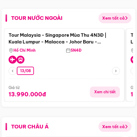
TOUR NƯỚC NGOÀI
Xem tất cả
Điểm nổi bật
Tour Malaysia - Singapore Mùa Thu 4N3Đ |
To
Kuala Lumpur - Malacca - Johor Baru -
Lử
Singapore
Hồ Chí Minh
5N4Đ
13/08
Giá từ:
Giá
Xem chi tiết
13.990.000đ
1
TOUR CHÂU Á
Xem tất cả
Điểm nổi bật