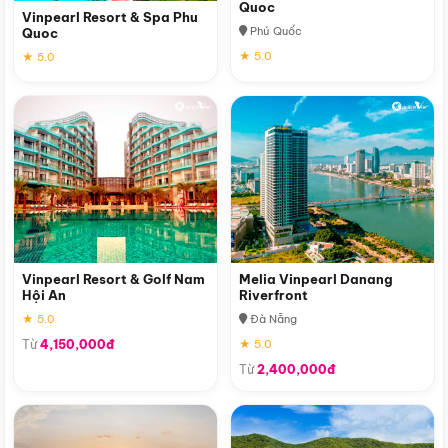
Quoc
Vinpearl Resort & Spa Phu
Phú Quốc
Quoc
★ 5.0
★ 5.0
Vinpearl Resort & Golf Nam
Melia Vinpearl Danang
Hội An
Riverfront
★ 5.0
Đà Nẵng
Từ
4,150,000đ
★ 5.0
Từ
2,400,000đ