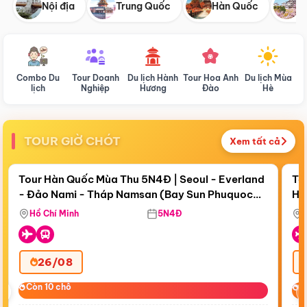
Nội địa
Trung Quốc
Hàn Quốc
N
Combo Du
Tour Doanh
Du lịch Hành
Tour Hoa Anh
Du lịch Mùa
D
lịch
Nghiệp
Hương
Đào
Hè
TOUR GIỜ CHÓT
Xem tất cả
Điểm nổi bật
Còn
17 ngày 23:05:28
Cò
Tour Hàn Quốc Mùa Thu 5N4Đ | Seoul - Everland
To
- Đảo Nami - Tháp Namsan (Bay Sun Phuquoc
Hò
Bay Sun Phuquoc Airways
Tặ
Airways)
Aq
Hồ Chí Minh
5N4Đ
26/08
‹
Còn 10 chỗ
Còn 10 chỗ
C
C