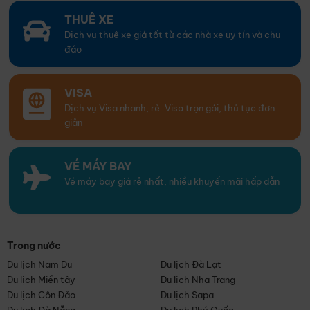
THUÊ XE
Dịch vụ thuê xe giá tốt từ các nhà xe uy tín và chu
đáo
VISA
Dịch vụ Visa nhanh, rẻ. Visa trọn gói, thủ tục đơn
giản
VÉ MÁY BAY
Vé máy bay giá rẻ nhất, nhiều khuyến mãi hấp dẫn
Trong nước
Du lịch Nam Du
Du lịch Đà Lạt
Du lịch Miền tây
Du lịch Nha Trang
Du lịch Côn Đảo
Du lịch Sapa