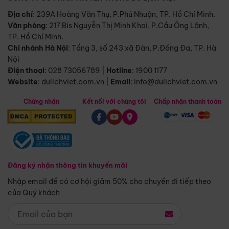
Địa chỉ
: 239A Hoàng Văn Thụ, P.Phú Nhuận, TP. Hồ Chí Minh.
Văn phòng
:
217 Bis Nguyễn Thị Minh Khai, P.Cầu Ông Lãnh,
TP. Hồ Chí Minh.
Chi nhánh Hà Nội
:
Tầng 3, số 243 xã Đàn, P.Đống Đa, TP. Hà
Nội
Điện thoại
:
028 73056789
|
Hotline
:
1900 1177
Website
:
dulichviet.com.vn
|
Email
:
info@dulichviet.com.vn
Chứng nhận
Kết nối với chúng tôi
Chấp nhận thanh toán
Đăng ký nhận thông tin khuyến mãi
Nhập email để có cơ hội giảm 50% cho chuyến đi tiếp theo
của Quý khách