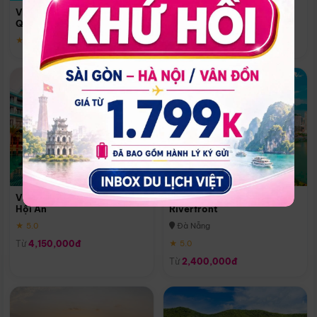
Quoc
Vinpearl Resort & Spa Phu
Phú Quốc
Quoc
★ 5.0
★ 5.0
Vinpearl Resort & Golf Nam
Melia Vinpearl Danang
Hội An
Riverfront
★ 5.0
Đà Nẵng
Từ
4,150,000đ
★ 5.0
Từ
2,400,000đ