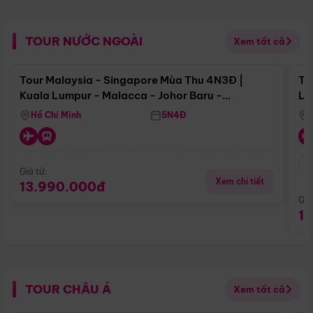
TOUR NƯỚC NGOÀI
Xem tất cả
Điểm nổi bật
Tour Malaysia - Singapore Mùa Thu 4N3Đ |
To
Kuala Lumpur - Malacca - Johor Baru -
Lử
Singapore
Hồ Chí Minh
5N4Đ
Giá từ:
Xem chi tiết
13.990.000đ
Giá
1
TOUR CHÂU Á
Xem tất cả
Điểm nổi bật