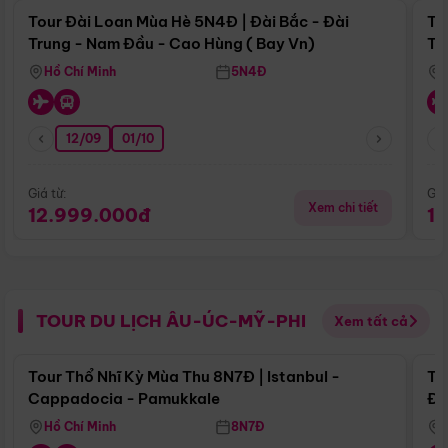
Tour Đài Loan Mùa Hè 5N4Đ | Đài Bắc - Đài
To
Trung - Nam Đầu - Cao Hùng ( Bay Vn)
Tr
Hồ Chí Minh
5N4Đ
12/09
01/10
Giá từ:
Giá
Xem chi tiết
12.999.000đ
1
TOUR DU LỊCH ÂU-ÚC-MỸ-PHI
Xem tất cả
Điểm nổi bật
Tour Thổ Nhĩ Kỳ Mùa Thu 8N7Đ | Istanbul -
To
Cappadocia - Pamukkale
Đế
Hồ Chí Minh
8N7Đ