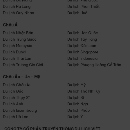
Du lịch Đà Nẵng
Du lịch Phú Quốc
Du lịch Hạ Long
Du lịch Phan Thiết
Du lịch Quy Nhơn
Du lịch Huế
Châu Á
Du lịch Nhật Bản
Du lịch Hàn Quốc
Du lịch Trung Quốc
Du lịch Tây Tạng
Du lịch Malaysia
Du lịch Đài Loan
Du lịch Dubai
Du lịch Singapore
Du lịch Thái Lan
Du lịch Indonesia
Du lịch Trương Gia Giới
Du lịch Phượng Hoàng Cổ Trấn
Châu Âu - Úc - Mỹ
Du lịch Châu Âu
Du lịch Mỹ
Du lịch Đức
Du lịch Thổ Nhĩ Kỳ
Du lịch Thụy Sĩ
Du lịch Bỉ
Du lịch Anh
Du lịch Nga
Du lịch luxembourg
Du lịch Pháp
Du lịch Hà Lan
Du lịch Ý
CÔNG TY CỔ PHẦN TRUYỀN THÔNG DU LỊCH VIỆT