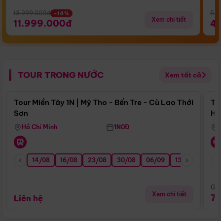
13.999.000đ
5.5
-14%
Xem chi tiết
11.999.000đ
4
TOUR TRONG NƯỚC
Xem tất cả
Điểm nổi bật
Tour Miền Tây 1N | Mỹ Tho - Bến Tre - Cù Lao Thới
To
Sơn
Hu
Hồ Chí Minh
1N0Đ
14/08
16/08
23/08
30/08
06/09
13/09
20/0
Giá
Xem chi tiết
7
Liên hệ