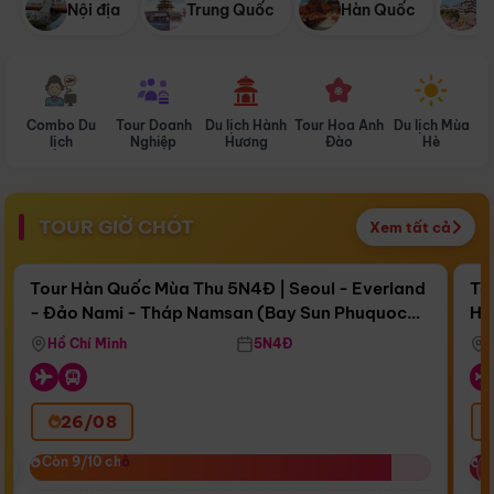
Nội địa
Trung Quốc
Hàn Quốc
N
Combo Du
Tour Doanh
Du lịch Hành
Tour Hoa Anh
Du lịch Mùa
D
lịch
Nghiệp
Hương
Đào
Hè
TOUR GIỜ CHÓT
Xem tất cả
Điểm nổi bật
Còn
17 ngày 03:38:42
Cò
Tour Hàn Quốc Mùa Thu 5N4Đ | Seoul - Everland
To
- Đảo Nami - Tháp Namsan (Bay Sun Phuquoc
Hò
Bay Sun Phuquoc Airways
Tặ
Airways)
Aq
Hồ Chí Minh
5N4Đ
26/08
‹
Còn 9/10 chỗ
Còn 9/10 chỗ
C
C