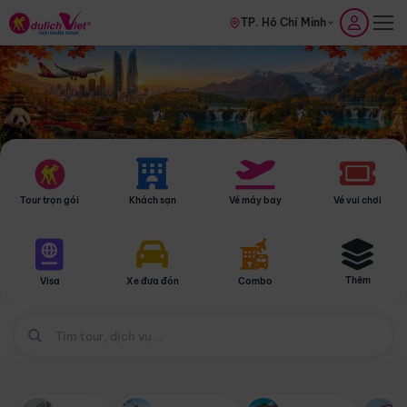
TP. Hồ Chí Minh
Tour trọn gói
Khách sạn
Vé máy bay
Vé vui chơi
Thêm
Visa
Xe đưa đón
Combo