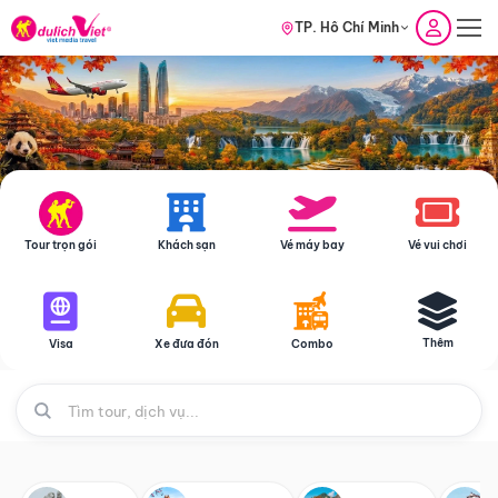
TP. Hồ Chí Minh
Tour trọn gói
Khách sạn
Vé máy bay
Vé vui chơi
Thêm
Visa
Xe đưa đón
Combo