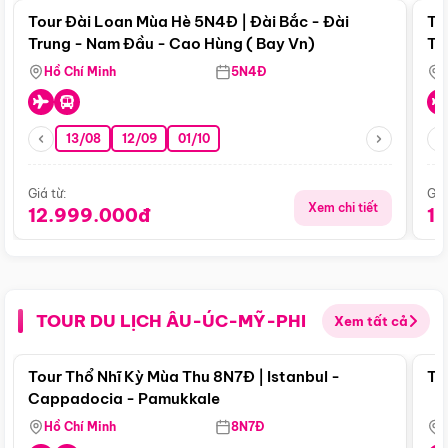
Tour Đài Loan Mùa Hè 5N4Đ | Đài Bắc - Đài
To
Trung - Nam Đầu - Cao Hùng ( Bay Vn)
Tr
Hồ Chí Minh
5N4Đ
13/08
12/09
01/10
Giá từ:
Giá
Xem chi tiết
12.999.000đ
1
TOUR DU LỊCH ÂU-ÚC-MỸ-PHI
Xem tất cả
Điểm nổi bật
Tour Thổ Nhĩ Kỳ Mùa Thu 8N7Đ | Istanbul -
To
Cappadocia - Pamukkale
Hồ Chí Minh
8N7Đ