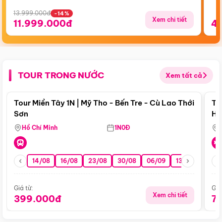
13.999.000đ
-14%
Xem chi tiết
11.999.000đ
4
TOUR TRONG NƯỚC
Xem tất cả
Điểm nổi bật
Tour Miền Tây 1N | Mỹ Tho - Bến Tre - Cù Lao Thới
To
Sơn
Hu
Hồ Chí Minh
1N0Đ
14/08
16/08
23/08
30/08
06/09
13/09
20/0
Giá từ:
Giá
Xem chi tiết
399.000đ
7