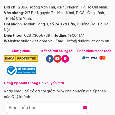
Địa chỉ
: 239A Hoàng Văn Thụ, P.Phú Nhuận, TP. Hồ Chí Minh.
Văn phòng
:
217 Bis Nguyễn Thị Minh Khai, P.Cầu Ông Lãnh,
TP. Hồ Chí Minh.
Chi nhánh Hà Nội
:
Tầng 3, số 243 xã Đàn, P.Đống Đa, TP. Hà
Nội
Điện thoại
:
028 73056789
|
Hotline
:
1900 1177
Website
:
dulichviet.com.vn
|
Email
:
info@dulichviet.com.vn
Chứng nhận
Kết nối với chúng tôi
Chấp nhận thanh toán
Đăng ký nhận thông tin khuyến mãi
Nhập email để có cơ hội giảm 50% cho chuyến đi tiếp theo
của Quý khách