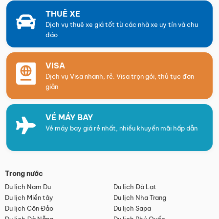
THUÊ XE
Dịch vụ thuê xe giá tốt từ các nhà xe uy tín và chu
đáo
VISA
Dịch vụ Visa nhanh, rẻ. Visa trọn gói, thủ tục đơn
giản
VÉ MÁY BAY
Vé máy bay giá rẻ nhất, nhiều khuyến mãi hấp dẫn
Trong nước
Du lịch Nam Du
Du lịch Đà Lạt
Du lịch Miền tây
Du lịch Nha Trang
Du lịch Côn Đảo
Du lịch Sapa