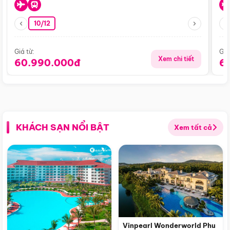
10/12
Giá từ:
Giá
Xem chi tiết
60.990.000đ
6
KHÁCH SẠN NỔI BẬT
Xem tất cả
Vinpearl Wonderworld Phu