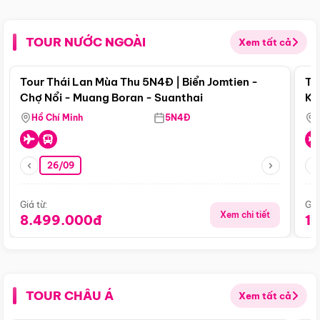
TOUR NƯỚC NGOÀI
Xem tất cả
Điểm nổi bật
Tour Thái Lan Mùa Thu 5N4Đ | Biển Jomtien -
To
Chợ Nổi - Muang Boran - Suanthai
Ku
Si
Hồ Chí Minh
5N4Đ
26/09
Giá từ:
Giá
Xem chi tiết
8.499.000đ
1
TOUR CHÂU Á
Xem tất cả
Điểm nổi bật