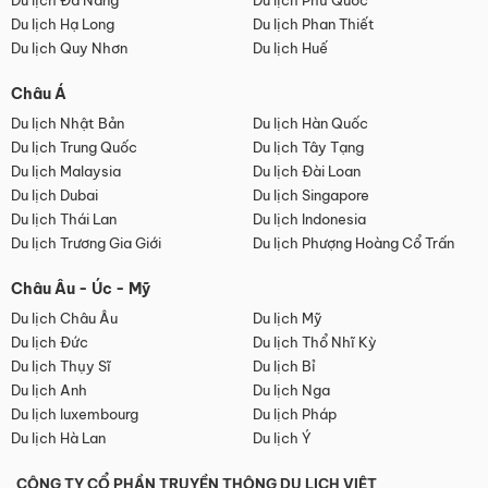
Du lịch Đà Nẵng
Du lịch Phú Quốc
Du lịch Hạ Long
Du lịch Phan Thiết
Du lịch Quy Nhơn
Du lịch Huế
Châu Á
Du lịch Nhật Bản
Du lịch Hàn Quốc
Du lịch Trung Quốc
Du lịch Tây Tạng
Du lịch Malaysia
Du lịch Đài Loan
Du lịch Dubai
Du lịch Singapore
Du lịch Thái Lan
Du lịch Indonesia
Du lịch Trương Gia Giới
Du lịch Phượng Hoàng Cổ Trấn
Châu Âu - Úc - Mỹ
Du lịch Châu Âu
Du lịch Mỹ
Du lịch Đức
Du lịch Thổ Nhĩ Kỳ
Du lịch Thụy Sĩ
Du lịch Bỉ
Du lịch Anh
Du lịch Nga
Du lịch luxembourg
Du lịch Pháp
Du lịch Hà Lan
Du lịch Ý
CÔNG TY CỔ PHẦN TRUYỀN THÔNG DU LỊCH VIỆT