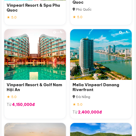
Quoc
Vinpearl Resort & Spa Phu
Phú Quốc
Quoc
★ 5.0
★ 5.0
Vinpearl Resort & Golf Nam
Melia Vinpearl Danang
Hội An
Riverfront
★ 5.0
Đà Nẵng
Từ
4,150,000đ
★ 5.0
Từ
2,400,000đ