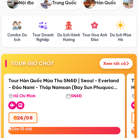
Nội địa
Trung Quốc
Hàn Quốc
N
Combo Du
Tour Doanh
Du lịch Hành
Tour Hoa Anh
Du lịch Mùa
D
lịch
Nghiệp
Hương
Đào
Hè
TOUR GIỜ CHÓT
Xem tất cả
Điểm nổi bật
Còn
19 ngày 02:14:09
Cò
Tour Hàn Quốc Mùa Thu 5N4Đ | Seoul - Everland
To
- Đảo Nami - Tháp Namsan (Bay Sun Phuquoc
Hò
Tặ
Airways)
Aq
Hồ Chí Minh
5N4Đ
26/08
‹
Còn 10 chỗ
Còn 10 chỗ
C
C