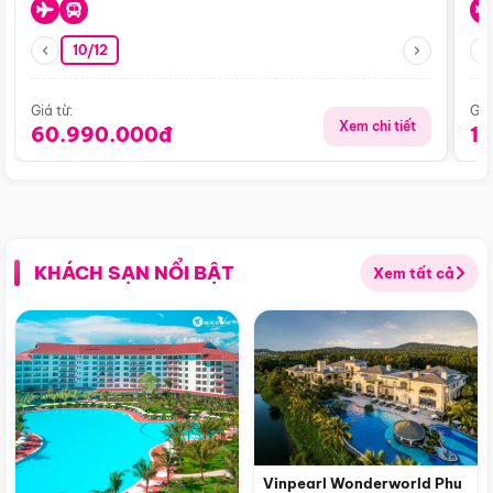
10/12
Giá từ:
Giá
Xem chi tiết
60.990.000đ
1
KHÁCH SẠN NỔI BẬT
Xem tất cả
Vinpearl Wonderworld Phu