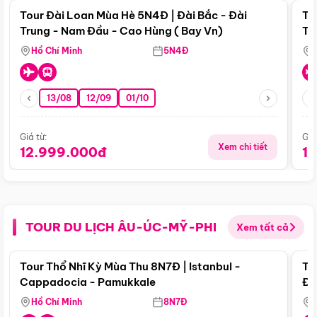
Tour Đài Loan Mùa Hè 5N4Đ | Đài Bắc - Đài
To
Trung - Nam Đầu - Cao Hùng ( Bay Vn)
Tr
Hồ Chí Minh
5N4Đ
13/08
12/09
01/10
Giá từ:
Giá
Xem chi tiết
12.999.000đ
1
TOUR DU LỊCH ÂU-ÚC-MỸ-PHI
Xem tất cả
Điểm nổi bật
Tour Thổ Nhĩ Kỳ Mùa Thu 8N7Đ | Istanbul -
To
Cappadocia - Pamukkale
Đế
Hồ Chí Minh
8N7Đ