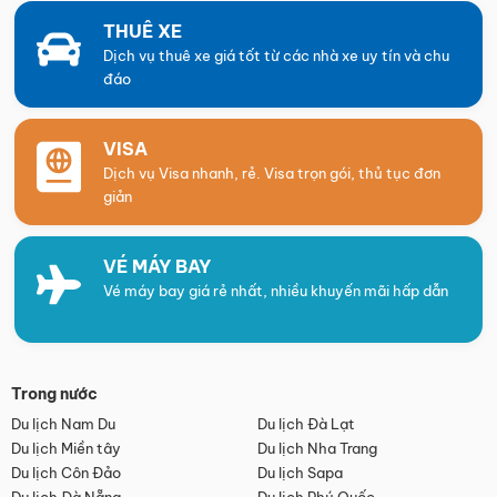
THUÊ XE
Dịch vụ thuê xe giá tốt từ các nhà xe uy tín và chu
đáo
VISA
Dịch vụ Visa nhanh, rẻ. Visa trọn gói, thủ tục đơn
giản
VÉ MÁY BAY
Vé máy bay giá rẻ nhất, nhiều khuyến mãi hấp dẫn
Trong nước
Du lịch Nam Du
Du lịch Đà Lạt
Du lịch Miền tây
Du lịch Nha Trang
Du lịch Côn Đảo
Du lịch Sapa