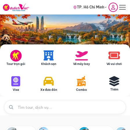
TP. Hồ Chí Minh
Tour trọn gói
Khách sạn
Vé máy bay
Vé vui chơi
Thêm
Visa
Xe đưa đón
Combo