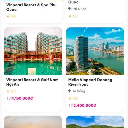
Quoc
Vinpearl Resort & Spa Phu
Phú Quốc
Quoc
★ 5.0
★ 5.0
Vinpearl Resort & Golf Nam
Melia Vinpearl Danang
Hội An
Riverfront
★ 5.0
Đà Nẵng
Từ
4,150,000đ
★ 5.0
Từ
2,400,000đ