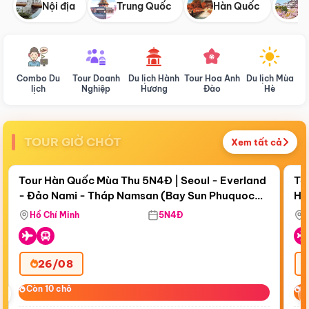
Nội địa
Trung Quốc
Hàn Quốc
N
Combo Du
Tour Doanh
Du lịch Hành
Tour Hoa Anh
Du lịch Mùa
D
lịch
Nghiệp
Hương
Đào
Hè
TOUR GIỜ CHÓT
Xem tất cả
Điểm nổi bật
Còn
18 ngày 16:18:31
Cò
Tour Hàn Quốc Mùa Thu 5N4Đ | Seoul - Everland
To
- Đảo Nami - Tháp Namsan (Bay Sun Phuquoc
Hò
Bay Sun Phuquoc Airways
Tặ
Airways)
Aq
Hồ Chí Minh
5N4Đ
26/08
‹
Còn 10 chỗ
Còn 10 chỗ
C
C