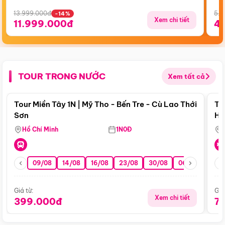
13.999.000đ
5.5
-14%
Xem chi tiết
11.999.000đ
4
TOUR TRONG NƯỚC
Xem tất cả
Điểm nổi bật
Tour Miền Tây 1N | Mỹ Tho - Bến Tre - Cù Lao Thới
To
Sơn
Hu
Hồ Chí Minh
1N0Đ
09/08
14/08
16/08
23/08
30/08
06/09
13/0
Giá từ:
Giá
Xem chi tiết
399.000đ
7