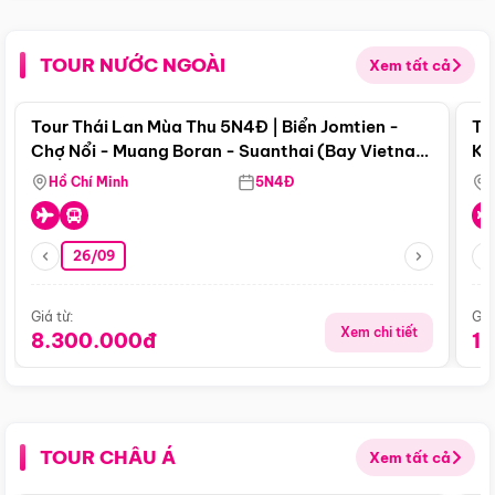
TOUR NƯỚC NGOÀI
Xem tất cả
Điểm nổi bật
Tour Thái Lan Mùa Thu 5N4Đ | Biển Jomtien -
To
Chợ Nổi - Muang Boran - Suanthai (Bay Vietnam
Ku
Airlines)
Si
Hồ Chí Minh
5N4Đ
26/09
Giá từ:
Giá
Xem chi tiết
8.300.000đ
1
TOUR CHÂU Á
Xem tất cả
Điểm nổi bật