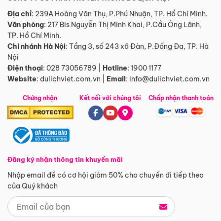
Địa chỉ
: 239A Hoàng Văn Thụ, P.Phú Nhuận, TP. Hồ Chí Minh.
Văn phòng
:
217 Bis Nguyễn Thị Minh Khai, P.Cầu Ông Lãnh,
TP. Hồ Chí Minh.
Chi nhánh Hà Nội
:
Tầng 3, số 243 xã Đàn, P.Đống Đa, TP. Hà
Nội
Điện thoại
:
028 73056789
|
Hotline
:
1900 1177
Website
:
dulichviet.com.vn
|
Email
:
info@dulichviet.com.vn
Chứng nhận
Kết nối với chúng tôi
Chấp nhận thanh toán
Đăng ký nhận thông tin khuyến mãi
Nhập email để có cơ hội giảm 50% cho chuyến đi tiếp theo
của Quý khách