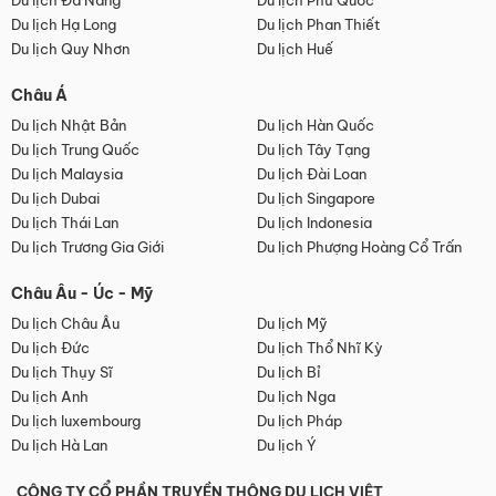
Du lịch Đà Nẵng
Du lịch Phú Quốc
Du lịch Hạ Long
Du lịch Phan Thiết
Du lịch Quy Nhơn
Du lịch Huế
Châu Á
Du lịch Nhật Bản
Du lịch Hàn Quốc
Du lịch Trung Quốc
Du lịch Tây Tạng
Du lịch Malaysia
Du lịch Đài Loan
Du lịch Dubai
Du lịch Singapore
Du lịch Thái Lan
Du lịch Indonesia
Du lịch Trương Gia Giới
Du lịch Phượng Hoàng Cổ Trấn
Châu Âu - Úc - Mỹ
Du lịch Châu Âu
Du lịch Mỹ
Du lịch Đức
Du lịch Thổ Nhĩ Kỳ
Du lịch Thụy Sĩ
Du lịch Bỉ
Du lịch Anh
Du lịch Nga
Du lịch luxembourg
Du lịch Pháp
Du lịch Hà Lan
Du lịch Ý
CÔNG TY CỔ PHẦN TRUYỀN THÔNG DU LỊCH VIỆT