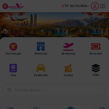
TP. Hồ Chí Minh
Tour trọn gói
Khách sạn
Vé máy bay
Vé vui chơi
Thêm
Visa
Xe đưa đón
Combo