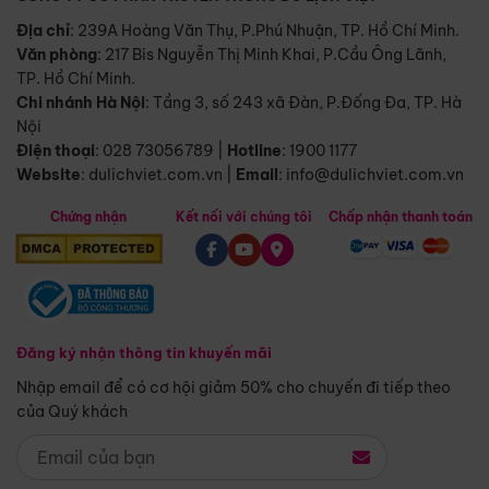
Địa chỉ
: 239A Hoàng Văn Thụ, P.Phú Nhuận, TP. Hồ Chí Minh.
Văn phòng
:
217 Bis Nguyễn Thị Minh Khai, P.Cầu Ông Lãnh,
TP. Hồ Chí Minh.
Chi nhánh Hà Nội
:
Tầng 3, số 243 xã Đàn, P.Đống Đa, TP. Hà
Nội
Điện thoại
:
028 73056789
|
Hotline
:
1900 1177
Website
:
dulichviet.com.vn
|
Email
:
info@dulichviet.com.vn
Chứng nhận
Kết nối với chúng tôi
Chấp nhận thanh toán
Đăng ký nhận thông tin khuyến mãi
Nhập email để có cơ hội giảm 50% cho chuyến đi tiếp theo
của Quý khách