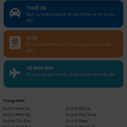
THUÊ XE
Dịch vụ thuê xe giá tốt từ các nhà xe uy tín và chu
đáo
VISA
Dịch vụ Visa nhanh, rẻ. Visa trọn gói, thủ tục đơn
giản
VÉ MÁY BAY
Vé máy bay giá rẻ nhất, nhiều khuyến mãi hấp dẫn
Trong nước
Du lịch Nam Du
Du lịch Đà Lạt
Du lịch Miền tây
Du lịch Nha Trang
Du lịch Côn Đảo
Du lịch Sapa