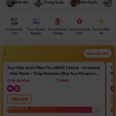
Nội địa
Trung Quốc
Hàn Quốc
N
Combo Du
Tour Doanh
Du lịch Hành
Tour Hoa Anh
Du lịch Mùa
D
lịch
Nghiệp
Hương
Đào
Hè
TOUR GIỜ CHÓT
Xem tất cả
Điểm nổi bật
Còn
15 ngày 20:36:28
Cò
Tour Hàn Quốc Mùa Thu 5N4Đ | Seoul - Everland
To
- Đảo Nami - Tháp Namsan (Bay Sun Phuquoc
Hò
Bay Sun Phuquoc Airways
Tặ
Airways)
Aq
Hồ Chí Minh
5N4Đ
26/08
‹
Còn 9/10 chỗ
Còn 9/10 chỗ
C
C