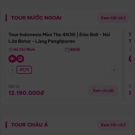
TOUR NƯỚC NGOÀI
Xem tất cả
Điểm nổi bật
Tour Indonesia Mùa Thu 4N3Đ | Đảo Bali - Núi
To
Lửa Batur - Làng Penglipuran
Tr
Hồ Chí Minh
4N3Đ
07/11
Giá từ:
Giá
Xem chi tiết
12.190.000đ
1
TOUR CHÂU Á
Xem tất cả
Điểm nổi bật