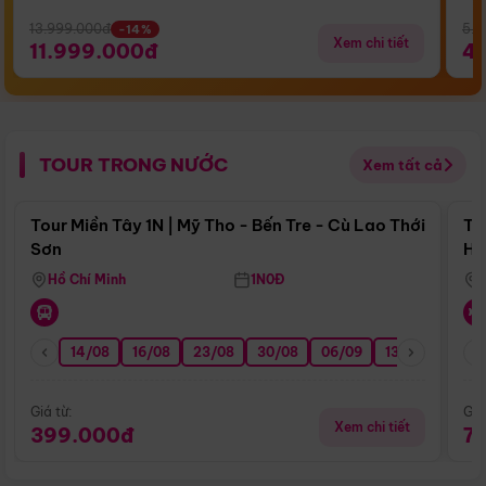
13.999.000đ
5.5
-14%
Xem chi tiết
11.999.000đ
4
TOUR TRONG NƯỚC
Xem tất cả
Điểm nổi bật
Tour Miền Tây 1N | Mỹ Tho - Bến Tre - Cù Lao Thới
To
Sơn
Hu
Hồ Chí Minh
1N0Đ
14/08
16/08
23/08
30/08
06/09
13/09
20/0
Giá từ:
Giá
Xem chi tiết
399.000đ
7