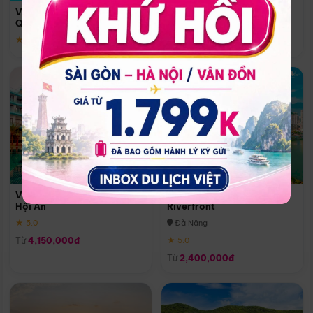
Quoc
Vinpearl Resort & Spa Phu
Phú Quốc
Quoc
★ 5.0
★ 5.0
Vinpearl Resort & Golf Nam
Melia Vinpearl Danang
Hội An
Riverfront
★ 5.0
Đà Nẵng
Từ
4,150,000đ
★ 5.0
Từ
2,400,000đ