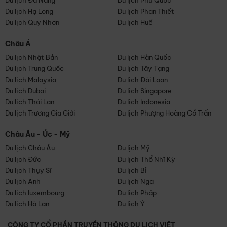
Du lịch Đà Nẵng
Du lịch Phú Quốc
Du lịch Hạ Long
Du lịch Phan Thiết
Du lịch Quy Nhơn
Du lịch Huế
Châu Á
Du lịch Nhật Bản
Du lịch Hàn Quốc
Du lịch Trung Quốc
Du lịch Tây Tạng
Du lịch Malaysia
Du lịch Đài Loan
Du lịch Dubai
Du lịch Singapore
Du lịch Thái Lan
Du lịch Indonesia
Du lịch Trương Gia Giới
Du lịch Phượng Hoàng Cổ Trấn
Châu Âu - Úc - Mỹ
Du lịch Châu Âu
Du lịch Mỹ
Du lịch Đức
Du lịch Thổ Nhĩ Kỳ
Du lịch Thụy Sĩ
Du lịch Bỉ
Du lịch Anh
Du lịch Nga
Du lịch luxembourg
Du lịch Pháp
Du lịch Hà Lan
Du lịch Ý
CÔNG TY CỔ PHẦN TRUYỀN THÔNG DU LỊCH VIỆT