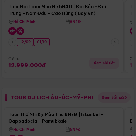
Tour Đài Loan Mùa Hè 5N4Đ | Đài Bắc - Đài
To
Trung - Nam Đầu - Cao Hùng ( Bay Vn)
Tr
Hồ Chí Minh
5N4Đ
12/09
01/10
Giá từ:
Giá
Xem chi tiết
12.999.000đ
1
TOUR DU LỊCH ÂU-ÚC-MỸ-PHI
Xem tất cả
Điểm nổi bật
Tour Thổ Nhĩ Kỳ Mùa Thu 8N7Đ | Istanbul -
To
Cappadocia - Pamukkale
Đế
Hồ Chí Minh
8N7Đ