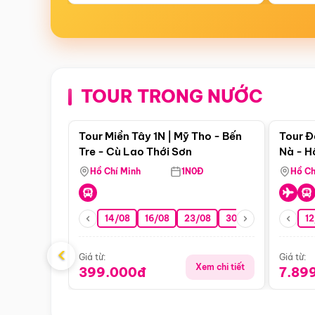
TOUR TRONG NƯỚC
Điểm nổi bật
Tour Miền Tây 1N | Mỹ Tho - Bến
Tour Đ
Tre - Cù Lao Thới Sơn
Nà - H
Nha
Hồ Chí Minh
1N0Đ
Hồ Ch
14/08
16/08
23/08
30/08
06/09
12
1
‹
Giá từ:
Giá từ:
Xem chi tiết
399.000đ
7.89