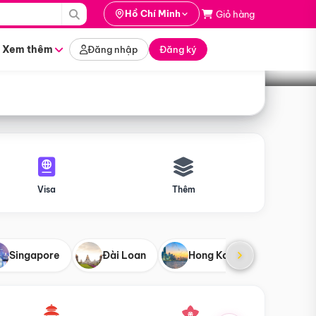
i hành
Hồ Chí Minh
Giỏ hàng
Tìm tour
tháng nào
Xem thêm
Đăng nhập
Đăng ký
Visa
Thêm
Singapore
Đài Loan
Hong Kong
Mỹ