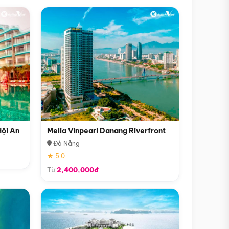
Hội An
Melia Vinpearl Danang Riverfront
Đà Nẵng
★ 5.0
Từ
2,400,000đ