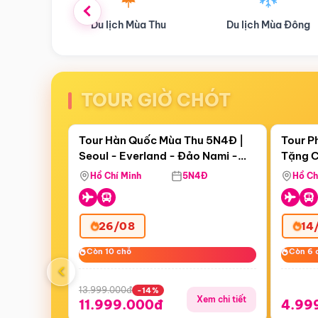
ùa Thu
Du lịch Mùa Đông
Combo Du lịch
TOUR GIỜ CHÓT
Điểm nổi bật
Còn
19 ngày 00:07:34
Còn
07 
Tour Hàn Quốc Mùa Thu 5N4Đ |
Tour P
Seoul - Everland - Đảo Nami -
Tặng C
Tặng C
Tháp Namsan (Bay Sun Phuquoc
Hôn - 
Hồ Chí Minh
5N4Đ
Hồ Ch
Airways)
26/08
14
Còn 10 chỗ
Còn 10 chỗ
Còn 6 
Còn 6 
‹
13.999.000đ
-14%
Xem chi tiết
11.999.000đ
4.99