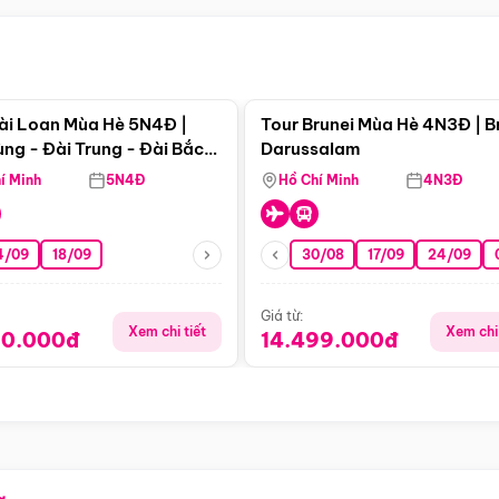
Điểm nổi bật
Điểm nổi
ài Loan Mùa Hè 5N4Đ |
Tour Brunei Mùa Hè 4N3Đ | B
ng - Đài Trung - Đài Bắc
Darussalam
j)
í Minh
5N4Đ
Hồ Chí Minh
4N3Đ
4/09
18/09
30/08
17/09
24/09
Giá từ:
Xem chi tiết
Xem chi 
90.000đ
14.499.000đ