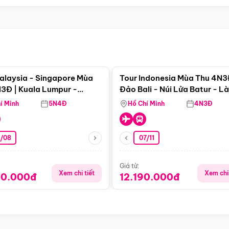
Điểm nổi bật
Điểm nổi
alaysia - Singapore Mùa
Tour Indonesia Mùa Thu 4N3
3Đ | Kuala Lumpur -
Đảo Bali - Núi Lửa Batur - L
a - Johor Baru -
Penglipuran
í Minh
5N4Đ
Hồ Chí Minh
4N3Đ
pore
3/08
07/11
Giá từ:
Xem chi tiết
Xem chi 
90.000đ
12.190.000đ