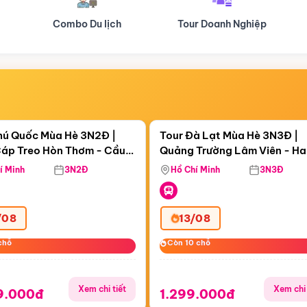
Tour Doanh Nghiệp
Du lịch Hành Hương
Điểm nổi bật
Điểm nổi
ngày 00:07:34
Còn
06 ngày 00:07:34
hú Quốc Mùa Hè 3N2Đ |
Tour Đà Lạt Mùa Hè 3N3Đ |
áp Treo Hòn Thơm - Cầu
Quảng Trường Lâm Viên - H
áp Treo Hòn Thơm
Công Viên Nước Aquatopia
Hill - Puppy Farm
í Minh
3N2Đ
Hồ Chí Minh
3N3Đ
/08
13/08
chỗ
chỗ
Còn 10 chỗ
Còn 10 chỗ
Xem chi tiết
Xem chi 
9.000đ
1.299.000đ