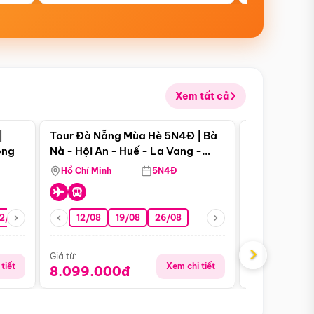
Xem tất cả
 bật
Điểm nổi bật
|
Tour Đà Nẵng Mùa Hè 5N4Đ | Bà
Tour Đà Nẵn
ong
Nà - Hội An - Huế - La Vang -
Nà - Hội An
Động Thiên Đường
Nha
Hồ Chí Minh
5N4Đ
Hồ Chí Minh
2/08
26/08
05/09
12/08
19/08
09/09
26/08
12/09
13/08
›
Giá từ:
Giá từ:
tiết
Xem chi tiết
8.099.000đ
6.899.00