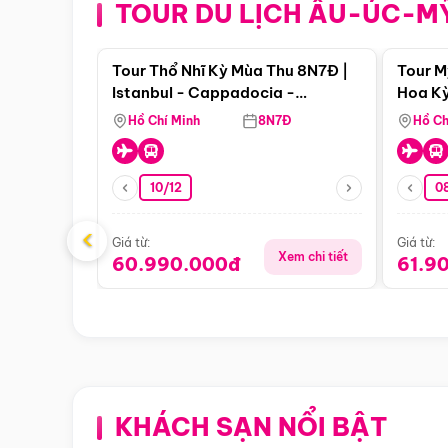
TOUR DU LỊCH ÂU-ÚC-M
Điểm nổi bật
Tour Thổ Nhĩ Kỳ Mùa Thu 8N7Đ |
Tour M
Istanbul - Cappadocia -
Hoa Kỳ
Pamukkale
Hồ Chí Minh
8N7Đ
Hồ Ch
10/12
0
‹
Giá từ:
Giá từ:
Xem chi tiết
60.990.000đ
61.9
KHÁCH SẠN NỔI BẬT