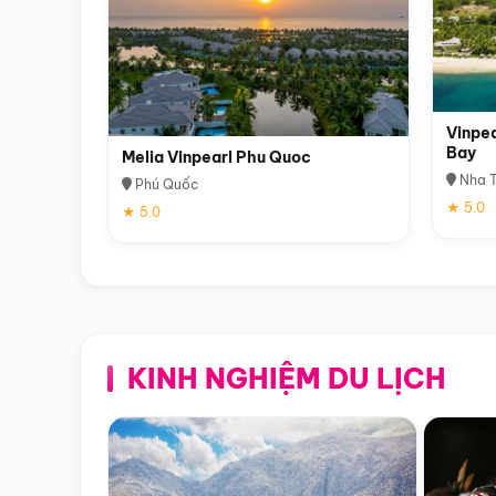
Vinpea
Bay
Melia Vinpearl Phu Quoc
Nha T
Phú Quốc
★ 5.0
★ 5.0
KINH NGHIỆM DU LỊCH