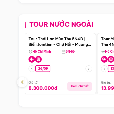
TOUR NƯỚC NGOÀI
Điểm nổi bật
Tour Thái Lan Mùa Thu 5N4Đ |
Tour M
Biển Jomtien - Chợ Nổi - Muang
Thu 4N
Boran - Suanthai
Malacc
Hồ Chí Minh
5N4Đ
Hồ Ch
Singa
26/09
1
‹
Giá từ:
Giá từ:
Xem chi tiết
8.300.000đ
13.9