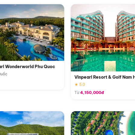
arl Wonderworld Phu Quoc
Quốc
Vinpearl Resort & Golf Nam 
★ 5.0
Từ
4,150,000đ