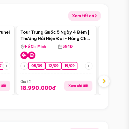
Xem tất cả
 bật
Điểm nổi bật
runei
Tour Trung Quốc 5 Ngày 4 Đêm |
Tour Trung 
Tour Hè
Thượng Hải Hiện Đại - Hàng Châu
Ân Thi - Trư
Nên Thơ - Ô Trấn Cổ Kính
Hồ Chí Minh
5N4Đ
Hồ Chí Minh
01/10
15/10
29/10
05/09
12/09
19/09
07/08
›
Giá từ:
Giá từ:
tiết
Xem chi tiết
18.990.000đ
16.990.0