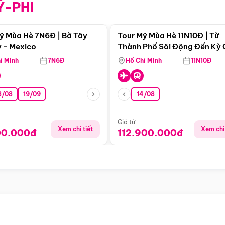
Ỹ-PHI
Điểm nổi bật
Điểm nổi
ỹ Mùa Hè 7N6Đ | Bờ Tây
Tour Mỹ Mùa Hè 11N10Đ | Từ
 - Mexico
Thành Phố Sôi Động Đến Kỳ
Thiên Nhiên Mỹ
í Minh
7N6Đ
Hồ Chí Minh
11N10Đ
8/08
19/09
14/08
Giá từ:
Xem chi tiết
Xem chi 
00.000đ
112.900.000đ