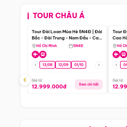
TOUR CHÂU Á
Điểm nổi bật
Tour Đài Loan Mùa Hè 5N4Đ | Đài
Tour Đ
Bắc - Đài Trung - Nam Đầu - Cao
Cao Hù
Hùng ( Bay Vn)
(Bay V
Hồ Chí Minh
5N4Đ
Hồ Ch
13/08
12/09
01/10
0
‹
Giá từ:
Giá từ:
Xem chi tiết
12.999.000đ
12.9