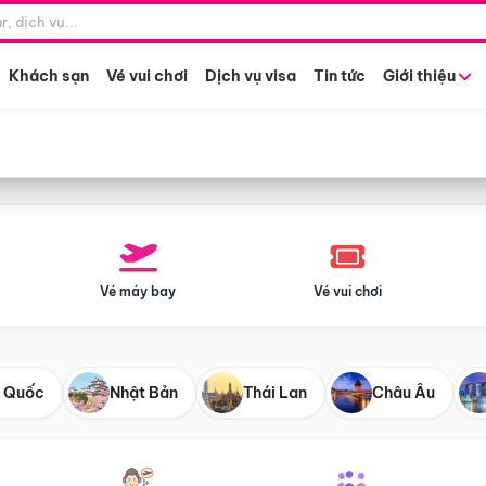
Điểm khởi hành
Tháng khở
Hồ Chí Minh
Bất kỳ 
Khách sạn
Vé vui chơi
Dịch vụ visa
Tin tức
Giới thiệu
Vé máy bay
Vé vui chơi
 Quốc
Nhật Bản
Thái Lan
Châu Âu