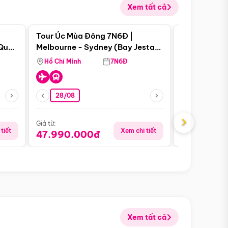
Xem tất cả
 bật
Điểm nổi bật
Tour Úc Mùa Đông 7N6Đ |
Tour Nam Ph
 Quan
Melbourne - Sydney (Bay Jestar
Cape Town -
Airways)
Bàn - Johan
Hồ Chí Minh
7N6Đ
Hồ Chí Minh
Safari - Lo
28/08
28/08
›
Giá từ:
Giá từ:
tiết
Xem chi tiết
47.990.000đ
88.900.0
Xem tất cả