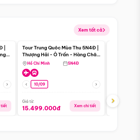
Xem tất cả
 bật
Điểm nổi bật
Đ |
Tour Trung Quôc Mùa Thu 5N4Đ |
Tour Trung
àng
Thượng Hải - Ô Trấn - Hàng Châu
| Thành Đô 
(Tour Không Shopping)
Viên Gấu Tr
Hồ Chí Minh
5N4Đ
Hồ Chí Minh
10/09
23/08
›
Giá từ:
Giá từ:
tiết
Xem chi tiết
15.499.000đ
16.999.0