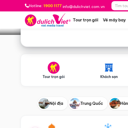
Bạn muốn đi đâu?
*
Hotline:
1900 1177
info@dulichviet.com.vn
Tour trọn gói
Vé máy bay
Tour trọn gói
Khách sạn
Nội địa
Trung Quốc
Hàn