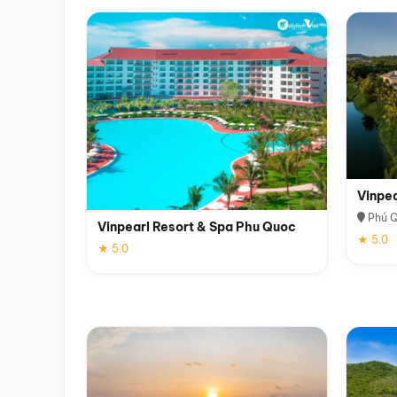
Vinpe
Phú 
Vinpearl Resort & Spa Phu Quoc
★ 5.0
★ 5.0