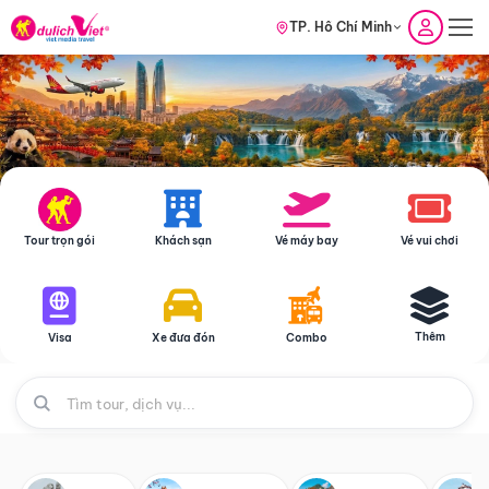
TP. Hồ Chí Minh
Tour trọn gói
Khách sạn
Vé máy bay
Vé vui chơi
Thêm
Visa
Xe đưa đón
Combo