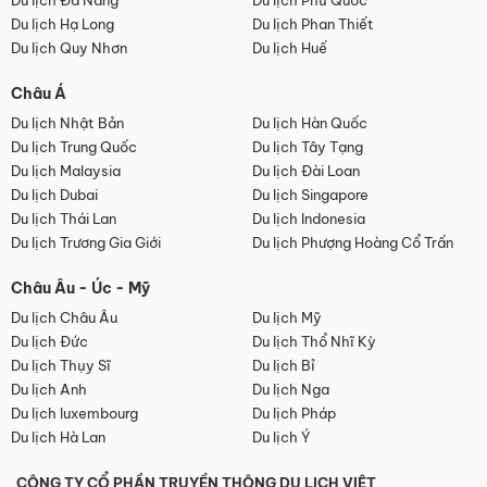
Du lịch Đà Nẵng
Du lịch Phú Quốc
Du lịch Hạ Long
Du lịch Phan Thiết
Du lịch Quy Nhơn
Du lịch Huế
Châu Á
Du lịch Nhật Bản
Du lịch Hàn Quốc
Du lịch Trung Quốc
Du lịch Tây Tạng
Du lịch Malaysia
Du lịch Đài Loan
Du lịch Dubai
Du lịch Singapore
Du lịch Thái Lan
Du lịch Indonesia
Du lịch Trương Gia Giới
Du lịch Phượng Hoàng Cổ Trấn
Châu Âu - Úc - Mỹ
Du lịch Châu Âu
Du lịch Mỹ
Du lịch Đức
Du lịch Thổ Nhĩ Kỳ
Du lịch Thụy Sĩ
Du lịch Bỉ
Du lịch Anh
Du lịch Nga
Du lịch luxembourg
Du lịch Pháp
Du lịch Hà Lan
Du lịch Ý
CÔNG TY CỔ PHẦN TRUYỀN THÔNG DU LỊCH VIỆT