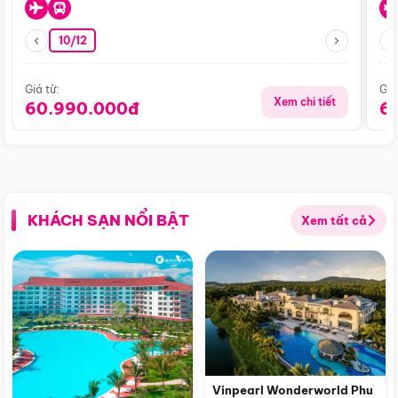
10/12
Giá từ:
Giá
Xem chi tiết
60.990.000đ
6
KHÁCH SẠN NỔI BẬT
Xem tất cả
Vinpearl Wonderworld Phu