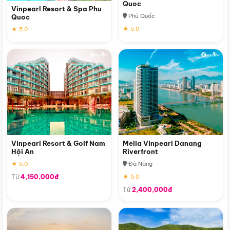
Quoc
Vinpearl Resort & Spa Phu
Phú Quốc
Quoc
★ 5.0
★ 5.0
Vinpearl Resort & Golf Nam
Melia Vinpearl Danang
Hội An
Riverfront
★ 5.0
Đà Nẵng
Từ
4,150,000đ
★ 5.0
Từ
2,400,000đ