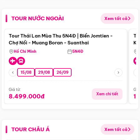
TOUR NƯỚC NGOÀI
Xem tất cả
Điểm nổi bật
Tour Thái Lan Mùa Thu 5N4Đ | Biển Jomtien -
To
Chợ Nổi - Muang Boran - Suanthai
Ku
Si
Hồ Chí Minh
5N4Đ
15/08
29/08
26/09
Giá từ:
Giá
Xem chi tiết
8.499.000đ
1
TOUR CHÂU Á
Xem tất cả
Điểm nổi bật