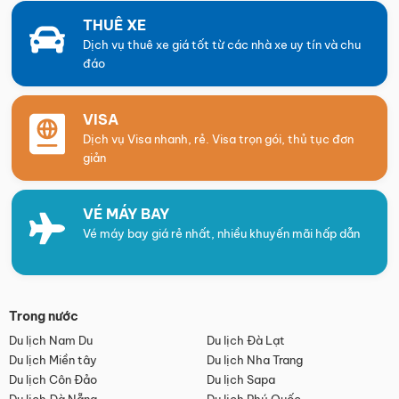
THUÊ XE
Dịch vụ thuê xe giá tốt từ các nhà xe uy tín và chu
đáo
VISA
Dịch vụ Visa nhanh, rẻ. Visa trọn gói, thủ tục đơn
giản
VÉ MÁY BAY
Vé máy bay giá rẻ nhất, nhiều khuyến mãi hấp dẫn
Trong nước
Du lịch Nam Du
Du lịch Đà Lạt
Du lịch Miền tây
Du lịch Nha Trang
Du lịch Côn Đảo
Du lịch Sapa