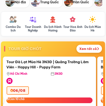
Nội địa
Trung Quốc
Hàn Quốc
N
Combo Du
Tour Doanh
Du lịch Hành
Tour Hoa Anh
Du lịch Mùa
D
lịch
Nghiệp
Hương
Đào
Hè
TOUR GIỜ CHÓT
Xem tất cả
Điểm nổi bật
Còn
21:12:48
Cò
Tour Đà Lạt Mùa Hè 3N3Đ | Quảng Trường Lâm
To
Viên - Happy Hill - Puppy Farm
Bế
Ma
Hồ Chí Minh
3N3Đ
06/08
‹
Còn 10 chỗ
Còn 10 chỗ
C
C