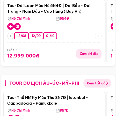
Tour Đài Loan Mùa Hè 5N4Đ | Đài Bắc - Đài
To
Trung - Nam Đầu - Cao Hùng ( Bay Vn)
Tr
Hồ Chí Minh
5N4Đ
13/08
12/09
01/10
Giá từ:
Giá
Xem chi tiết
12.999.000đ
1
TOUR DU LỊCH ÂU-ÚC-MỸ-PHI
Xem tất cả
Điểm nổi bật
Tour Thổ Nhĩ Kỳ Mùa Thu 8N7Đ | Istanbul -
To
Cappadocia - Pamukkale
Hồ Chí Minh
8N7Đ