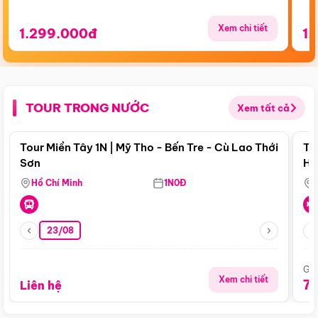
Xem chi tiết
1.299.000đ
1.
TOUR TRONG NƯỚC
Xem tất cả
Điểm nổi bật
Tour Miền Tây 1N | Mỹ Tho - Bến Tre - Cù Lao Thới
To
Sơn
Hu
Hồ Chí Minh
1N0Đ
23/08
Giá
Xem chi tiết
7
Liên hệ