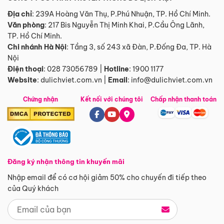
Địa chỉ
: 239A Hoàng Văn Thụ, P.Phú Nhuận, TP. Hồ Chí Minh.
Văn phòng
:
217 Bis Nguyễn Thị Minh Khai, P.Cầu Ông Lãnh,
TP. Hồ Chí Minh.
Chi nhánh Hà Nội
:
Tầng 3, số 243 xã Đàn, P.Đống Đa, TP. Hà
Nội
Điện thoại
:
028 73056789
|
Hotline
:
1900 1177
Website
:
dulichviet.com.vn
|
Email
:
info@dulichviet.com.vn
Chứng nhận
Kết nối với chúng tôi
Chấp nhận thanh toán
Đăng ký nhận thông tin khuyến mãi
Nhập email để có cơ hội giảm 50% cho chuyến đi tiếp theo
của Quý khách