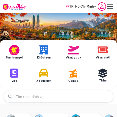
TP. Hồ Chí Minh
Tour trọn gói
Khách sạn
Vé máy bay
Vé vui chơi
Thêm
Visa
Xe đưa đón
Combo