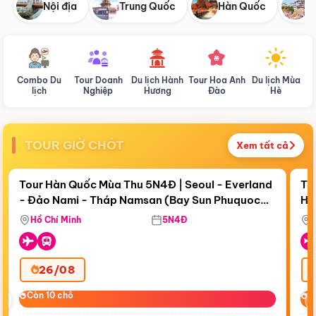
Nội địa
Trung Quốc
Hàn Quốc
N
Combo Du
Tour Doanh
Du lịch Hành
Tour Hoa Anh
Du lịch Mùa
D
lịch
Nghiệp
Hương
Đào
Hè
TOUR GIỜ CHÓT
Xem tất cả
Điểm nổi bật
Còn
19 ngày 12:45:17
Cò
Tour Hàn Quốc Mùa Thu 5N4Đ | Seoul - Everland
To
- Đảo Nami - Tháp Namsan (Bay Sun Phuquoc
Hò
Tặ
Airways)
Aq
Hồ Chí Minh
5N4Đ
26/08
‹
Còn 10 chỗ
Còn 10 chỗ
C
C