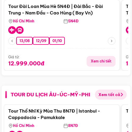
Tour Đài Loan Mùa Hè 5N4Đ | Đài Bắc - Đài
To
Trung - Nam Đầu - Cao Hùng ( Bay Vn)
Tr
Hồ Chí Minh
5N4Đ
13/08
12/09
01/10
Giá từ:
Giá
Xem chi tiết
12.999.000đ
1
TOUR DU LỊCH ÂU-ÚC-MỸ-PHI
Xem tất cả
Điểm nổi bật
Tour Thổ Nhĩ Kỳ Mùa Thu 8N7Đ | Istanbul -
To
Cappadocia - Pamukkale
Hồ Chí Minh
8N7Đ