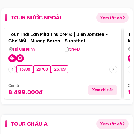
TOUR NƯỚC NGOÀI
Xem tất cả
Điểm nổi bật
Tour Thái Lan Mùa Thu 5N4Đ | Biển Jomtien -
To
Chợ Nổi - Muang Boran - Suanthai
Ku
Si
Hồ Chí Minh
5N4Đ
15/08
29/08
26/09
Giá từ:
Giá
Xem chi tiết
8.499.000đ
1
TOUR CHÂU Á
Xem tất cả
Điểm nổi bật