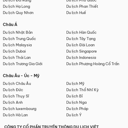
Du lịch Đà Nẵng
Du lịch Phú Quốc
Du lịch Hạ Long
Du lịch Phan Thiết
Du lịch Quy Nhơn
Du lịch Huế
Châu Á
Du lịch Nhật Bản
Du lịch Hàn Quốc
Du lịch Trung Quốc
Du lịch Tây Tạng
Du lịch Malaysia
Du lịch Đài Loan
Du lịch Dubai
Du lịch Singapore
Du lịch Thái Lan
Du lịch Indonesia
Du lịch Trương Gia Giới
Du lịch Phượng Hoàng Cổ Trấn
Châu Âu - Úc - Mỹ
Du lịch Châu Âu
Du lịch Mỹ
Du lịch Đức
Du lịch Thổ Nhĩ Kỳ
Du lịch Thụy Sĩ
Du lịch Bỉ
Du lịch Anh
Du lịch Nga
Du lịch luxembourg
Du lịch Pháp
Du lịch Hà Lan
Du lịch Ý
CÔNG TY CỔ PHẦN TRUYỀN THÔNG DU LỊCH VIỆT