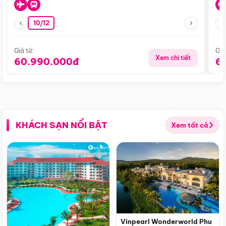
10/12
Giá từ:
Giá
Xem chi tiết
60.990.000đ
6
KHÁCH SẠN NỔI BẬT
Xem tất cả
Vinpearl Wonderworld Phu