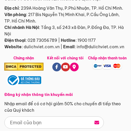
Địa chỉ
: 239A Hoàng Văn Thụ, P.Phú Nhuận, TP. Hồ Chí Minh.
Văn phòng
:
217 Bis Nguyễn Thị Minh Khai, P.Cầu Ông Lãnh,
TP. Hồ Chí Minh.
Chi nhánh Hà Nội
:
Tầng 3, số 243 xã Đàn, P.Đống Đa, TP. Hà
Nội
Điện thoại
:
028 73056789
|
Hotline
:
1900 1177
Website
:
dulichviet.com.vn
|
Email
:
info@dulichviet.com.vn
Chứng nhận
Kết nối với chúng tôi
Chấp nhận thanh toán
Đăng ký nhận thông tin khuyến mãi
Nhập email để có cơ hội giảm 50% cho chuyến đi tiếp theo
của Quý khách