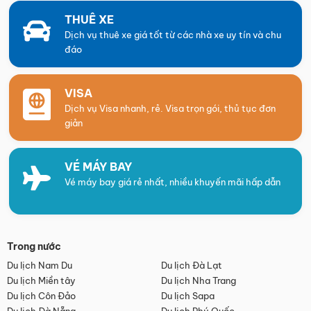
THUÊ XE
Dịch vụ thuê xe giá tốt từ các nhà xe uy tín và chu
đáo
VISA
Dịch vụ Visa nhanh, rẻ. Visa trọn gói, thủ tục đơn
giản
VÉ MÁY BAY
Vé máy bay giá rẻ nhất, nhiều khuyến mãi hấp dẫn
Trong nước
Du lịch Nam Du
Du lịch Đà Lạt
Du lịch Miền tây
Du lịch Nha Trang
Du lịch Côn Đảo
Du lịch Sapa