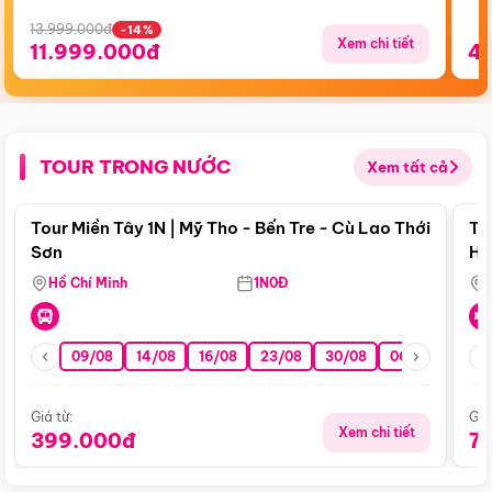
13.999.000đ
-14%
Xem chi tiết
11.999.000đ
4
TOUR TRONG NƯỚC
Xem tất cả
Điểm nổi bật
Tour Miền Tây 1N | Mỹ Tho - Bến Tre - Cù Lao Thới
To
Sơn
Hu
Hồ Chí Minh
1N0Đ
09/08
14/08
16/08
23/08
30/08
06/09
13/0
Giá từ:
Giá
Xem chi tiết
399.000đ
7