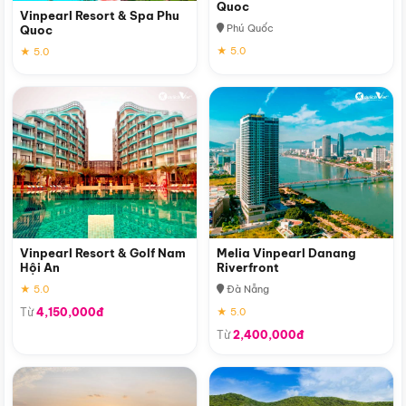
Quoc
Vinpearl Resort & Spa Phu
Phú Quốc
Quoc
★ 5.0
★ 5.0
Vinpearl Resort & Golf Nam
Melia Vinpearl Danang
Hội An
Riverfront
★ 5.0
Đà Nẵng
Từ
4,150,000đ
★ 5.0
Từ
2,400,000đ