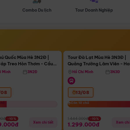
Tour Doanh Nghiệp
Du lịch Hành Hương
Điểm nổi bật
Điểm nổi
ngày 16:05:06
Còn
04 ngày 16:05:06
hú Quốc Mùa Hè 3N2Đ |
Tour Đà Lạt Mùa Hè 3N3Đ |
áp Treo Hòn Thơm - Cầu
Quảng Trường Lâm Viên - H
áp Treo Hòn Thơm
Công Viên Nước Aquatopia
Hill - Puppy Farm
í Minh
3N2Đ
Hồ Chí Minh
3N3Đ
/08
13/08
chỗ
chỗ
Còn 10 chỗ
Còn 10 chỗ
00đ
1.444.000đ
-10%
-10%
Xem chi tiết
Xem chi 
9.000đ
1.299.000đ