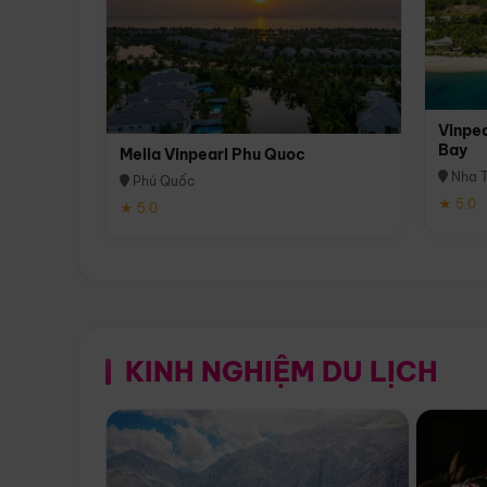
Vinpea
Bay
Melia Vinpearl Phu Quoc
Nha T
Phú Quốc
★ 5.0
★ 5.0
KINH NGHIỆM DU LỊCH