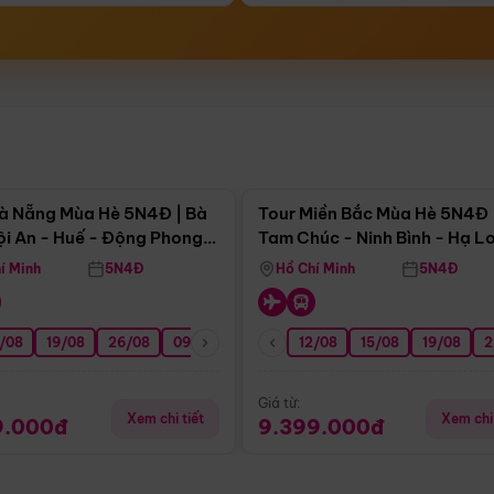
Điểm nổi bật
Điểm nổi
à Nẵng Mùa Hè 5N4Đ | Bà
Tour Miền Bắc Mùa Hè 5N4Đ 
ội An - Huế - Động Phong
Tam Chúc - Ninh Bình - Hạ L
í Minh
5N4Đ
Hồ Chí Minh
5N4Đ
/08
3/09
19/08
20/09
26/08
27/09
09/09
16/09
12/08
23/09
15/08
30/09
19/08
07/10
2
Giá từ:
Xem chi tiết
Xem chi 
9.000đ
9.399.000đ