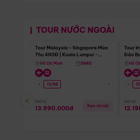
TOUR NƯỚC NGOÀI
Điểm nổi bật
Tour Malaysia - Singapore Mùa
Tour I
Thu 4N3Đ | Kuala Lumpur -
Đảo Ba
Malacca - Johor Baru -
Pengli
Hồ Chí Minh
5N4Đ
Hồ Ch
Singapore
13/08
07
‹
Giá từ:
Giá từ:
Xem chi tiết
13.990.000đ
12.1