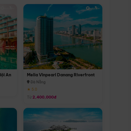
Hội An
Melia Vinpearl Danang Riverfront
Đà Nẵng
★ 5.0
Từ
2,400,000đ