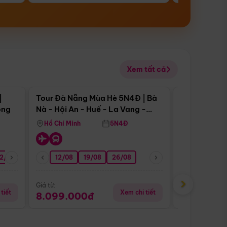
Xem tất cả
 bật
Điểm nổi bật
|
Tour Đà Nẵng Mùa Hè 5N4Đ | Bà
Tour Đà Nẵn
ong
Nà - Hội An - Huế - La Vang -
Nà - Hội An
Động Thiên Đường
Nha
Hồ Chí Minh
5N4Đ
Hồ Chí Minh
2/08
26/08
05/09
12/08
19/08
09/09
26/08
12/09
13/08
›
Giá từ:
Giá từ:
tiết
Xem chi tiết
8.099.000đ
6.899.00