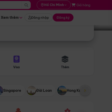
i hành
Hồ Chí Minh
Giỏ hàng
Tìm tour
tháng nào
Xem thêm
Đăng nhập
Đăng ký
Visa
Thêm
Singapore
Đài Loan
Hong Kong
Mỹ