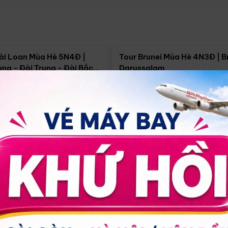
Điểm nổi bật
Điểm nổi
ài Loan Mùa Hè 5N4Đ |
Tour Brunei Mùa Hè 4N3Đ | B
ng - Đài Trung - Đài Bắc
Darussalam
j)
í Minh
5N4Đ
Hồ Chí Minh
4N3Đ
4/09
18/09
30/08
17/09
24/09
Giá từ:
Xem chi tiết
Xem chi 
90.000đ
14.499.000đ