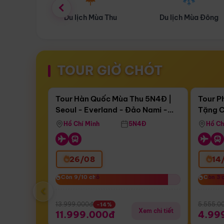
ùa Thu
Du lịch Mùa Đông
Combo Du lịch
TOUR GIỜ CHÓT
Điểm nổi bật
Còn
17 ngày 16:05:06
Còn
05 
Tour Hàn Quốc Mùa Thu 5N4Đ |
Tour P
Seoul - Everland - Đảo Nami -
Tặng C
Bay Sun Phuquoc Airways
Tặng C
Tháp Namsan (Bay Sun Phuquoc
Hôn - 
Hồ Chí Minh
5N4Đ
Hồ Ch
Airways)
26/08
14
Còn 9/10 chỗ
Còn 9/10 chỗ
Còn 3 
Còn 3 
‹
13.999.000đ
5.555.0
-14%
Xem chi tiết
11.999.000đ
4.99