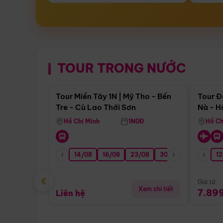
TOUR TRONG NƯỚC
Điểm nổi bật
Tour Miền Tây 1N | Mỹ Tho - Bến
Tour Đ
Tre - Cù Lao Thới Sơn
Nà - H
Nha
Hồ Chí Minh
1N0Đ
Hồ Ch
14/08
16/08
23/08
30/08
06/09
12
1
‹
Giá từ:
Xem chi tiết
7.89
Liên hệ