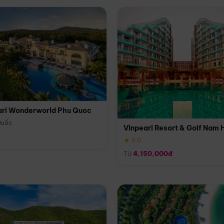
arl Wonderworld Phu Quoc
Quốc
Vinpearl Resort & Golf Nam 
★ 5.0
Từ
4,150,000đ