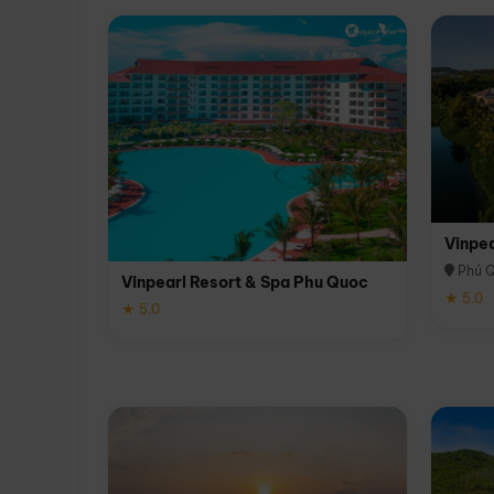
Vinpe
Phú 
Vinpearl Resort & Spa Phu Quoc
★ 5.0
★ 5.0