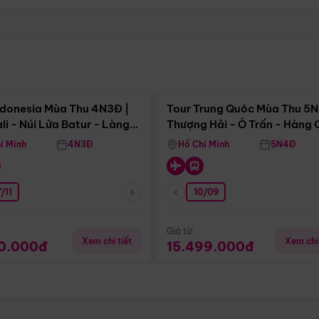
Điểm nổi bật
Điểm nổi
ndonesia Mùa Thu 4N3Đ |
Tour Trung Quôc Mùa Thu 5N
li - Núi Lửa Batur - Làng
Thượng Hải - Ô Trấn - Hàng
puran
(Tour Không Shopping)
í Minh
4N3Đ
Hồ Chí Minh
5N4Đ
/11
10/09
Giá từ:
Xem chi tiết
Xem chi 
90.000đ
15.499.000đ