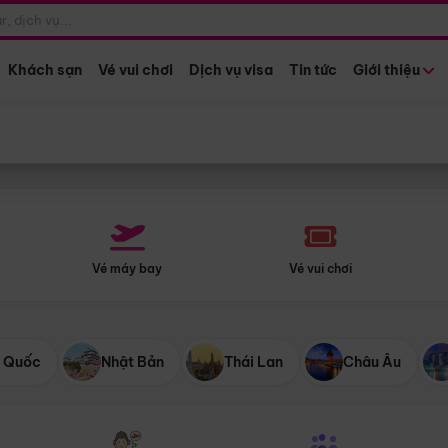
Điểm khởi hành
Tháng khở
Hồ Chí Minh
Bất kỳ 
Khách sạn
Vé vui chơi
Dịch vụ visa
Tin tức
Giới thiệu
Vé máy bay
Vé vui chơi
 Quốc
Nhật Bản
Thái Lan
Châu Âu