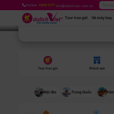
Bạn muốn đi đâu?
*
Hotline:
1900 1177
info@dulichviet.com.vn
Tour trọn gói
Vé máy bay
Tour trọn gói
Khách sạn
Nội địa
Trung Quốc
Hàn