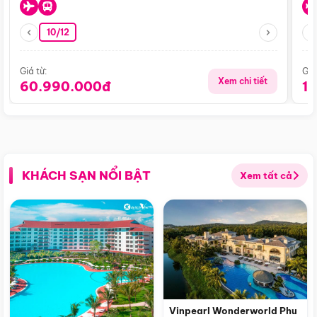
10/12
Giá từ:
Giá
Xem chi tiết
60.990.000đ
1
KHÁCH SẠN NỔI BẬT
Xem tất cả
Vinpearl Wonderworld Phu