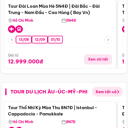
Tour Đài Loan Mùa Hè 5N4Đ | Đài Bắc - Đài
To
Trung - Nam Đầu - Cao Hùng ( Bay Vn)
Tr
Hồ Chí Minh
5N4Đ
13/08
12/09
01/10
Giá từ:
Giá
Xem chi tiết
12.999.000đ
1
TOUR DU LỊCH ÂU-ÚC-MỸ-PHI
Xem tất cả
Điểm nổi bật
Tour Thổ Nhĩ Kỳ Mùa Thu 8N7Đ | Istanbul -
To
Cappadocia - Pamukkale
Đế
Hồ Chí Minh
8N7Đ