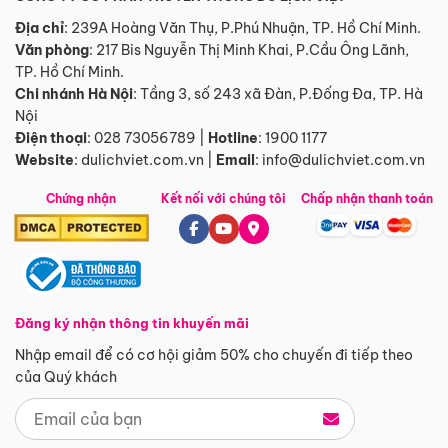
Địa chỉ
: 239A Hoàng Văn Thụ, P.Phú Nhuận, TP. Hồ Chí Minh.
Văn phòng
:
217 Bis Nguyễn Thị Minh Khai, P.Cầu Ông Lãnh,
TP. Hồ Chí Minh.
Chi nhánh Hà Nội
:
Tầng 3, số 243 xã Đàn, P.Đống Đa, TP. Hà
Nội
Điện thoại
:
028 73056789
|
Hotline
:
1900 1177
Website
:
dulichviet.com.vn
|
Email
:
info@dulichviet.com.vn
Chứng nhận
Kết nối với chúng tôi
Chấp nhận thanh toán
Đăng ký nhận thông tin khuyến mãi
Nhập email để có cơ hội giảm 50% cho chuyến đi tiếp theo
của Quý khách