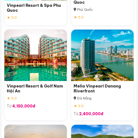
Quoc
Vinpearl Resort & Spa Phu
Phú Quốc
Quoc
★ 5.0
★ 5.0
Vinpearl Resort & Golf Nam
Melia Vinpearl Danang
Hội An
Riverfront
★ 5.0
Đà Nẵng
Từ
4,150,000đ
★ 5.0
Từ
2,400,000đ