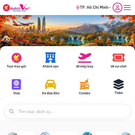
TP. Hồ Chí Minh
Tour trọn gói
Khách sạn
Vé máy bay
Vé vui chơi
Thêm
Visa
Xe đưa đón
Combo