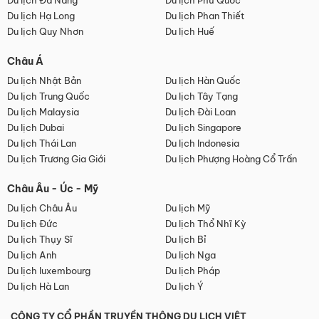
Du lịch Đà Nẵng
Du lịch Phú Quốc
Du lịch Hạ Long
Du lịch Phan Thiết
Du lịch Quy Nhơn
Du lịch Huế
Châu Á
Du lịch Nhật Bản
Du lịch Hàn Quốc
Du lịch Trung Quốc
Du lịch Tây Tạng
Du lịch Malaysia
Du lịch Đài Loan
Du lịch Dubai
Du lịch Singapore
Du lịch Thái Lan
Du lịch Indonesia
Du lịch Trương Gia Giới
Du lịch Phượng Hoàng Cổ Trấn
Châu Âu - Úc - Mỹ
Du lịch Châu Âu
Du lịch Mỹ
Du lịch Đức
Du lịch Thổ Nhĩ Kỳ
Du lịch Thụy Sĩ
Du lịch Bỉ
Du lịch Anh
Du lịch Nga
Du lịch luxembourg
Du lịch Pháp
Du lịch Hà Lan
Du lịch Ý
CÔNG TY CỔ PHẦN TRUYỀN THÔNG DU LỊCH VIỆT