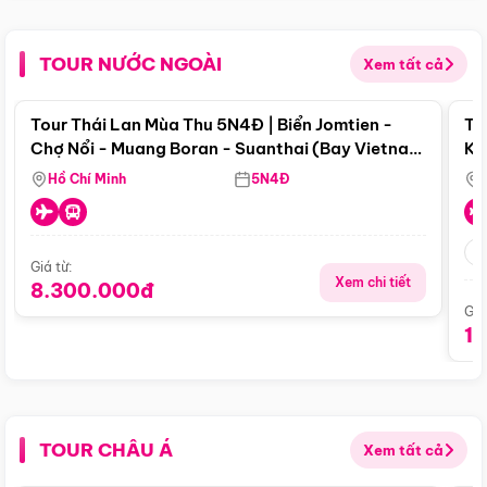
TOUR NƯỚC NGOÀI
Xem tất cả
Điểm nổi bật
Tour Thái Lan Mùa Thu 5N4Đ | Biển Jomtien -
To
Chợ Nổi - Muang Boran - Suanthai (Bay Vietnam
Ku
Airlines)
Si
Hồ Chí Minh
5N4Đ
Giá từ:
Xem chi tiết
8.300.000đ
Giá
1
TOUR CHÂU Á
Xem tất cả
Điểm nổi bật