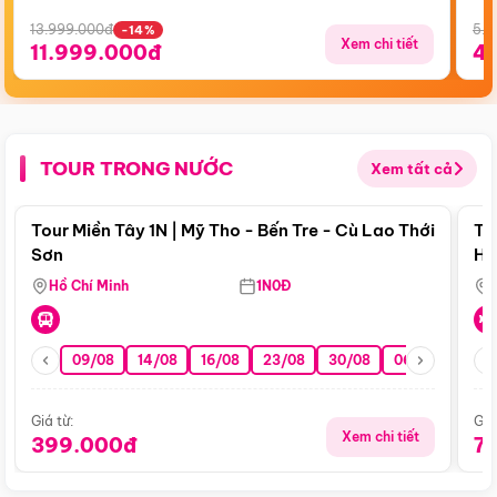
13.999.000đ
5.5
-14%
Xem chi tiết
11.999.000đ
4
TOUR TRONG NƯỚC
Xem tất cả
Điểm nổi bật
Tour Miền Tây 1N | Mỹ Tho - Bến Tre - Cù Lao Thới
To
Sơn
Hu
Hồ Chí Minh
1N0Đ
09/08
14/08
16/08
23/08
30/08
06/09
13/0
Giá từ:
Giá
Xem chi tiết
399.000đ
7