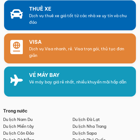
THUÊ XE
Dịch vụ thuê xe giá tốt từ các nhà xe uy tín và chu
đáo
VISA
Dịch vụ Visa nhanh, rẻ. Visa trọn gói, thủ tục đơn
giản
VÉ MÁY BAY
Vé máy bay giá rẻ nhất, nhiều khuyến mãi hấp dẫn
Trong nước
Du lịch Nam Du
Du lịch Đà Lạt
Du lịch Miền tây
Du lịch Nha Trang
Du lịch Côn Đảo
Du lịch Sapa