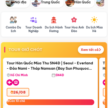
Nội địa
Trung Quốc
Hàn Quốc
N
Combo Du
Tour Doanh
Du lịch Hành
Tour Hoa Anh
Du lịch Mùa
D
lịch
Nghiệp
Hương
Đào
Hè
TOUR GIỜ CHÓT
Xem tất cả
Điểm nổi bật
Còn
18 ngày 12:09:35
Cò
Tour Hàn Quốc Mùa Thu 5N4Đ | Seoul - Everland
To
- Đảo Nami - Tháp Namsan (Bay Sun Phuquoc
Hò
Bay Sun Phuquoc Airways
Tặ
Airways)
Aq
Hồ Chí Minh
5N4Đ
26/08
‹
Còn 10 chỗ
Còn 10 chỗ
C
C