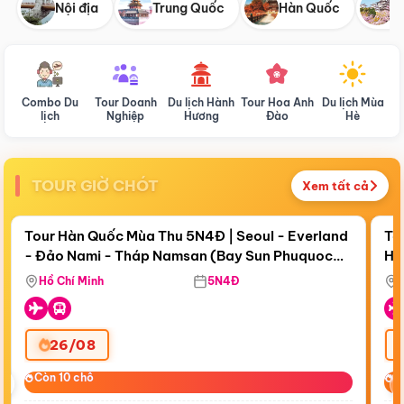
Nội địa
Trung Quốc
Hàn Quốc
N
Combo Du
Tour Doanh
Du lịch Hành
Tour Hoa Anh
Du lịch Mùa
D
lịch
Nghiệp
Hương
Đào
Hè
TOUR GIỜ CHÓT
Xem tất cả
Điểm nổi bật
Còn
18 ngày 19:16:41
Cò
Tour Hàn Quốc Mùa Thu 5N4Đ | Seoul - Everland
To
- Đảo Nami - Tháp Namsan (Bay Sun Phuquoc
Hò
Bay Sun Phuquoc Airways
Tặ
Airways)
Aq
Hồ Chí Minh
5N4Đ
26/08
‹
Còn 10 chỗ
Còn 10 chỗ
C
C