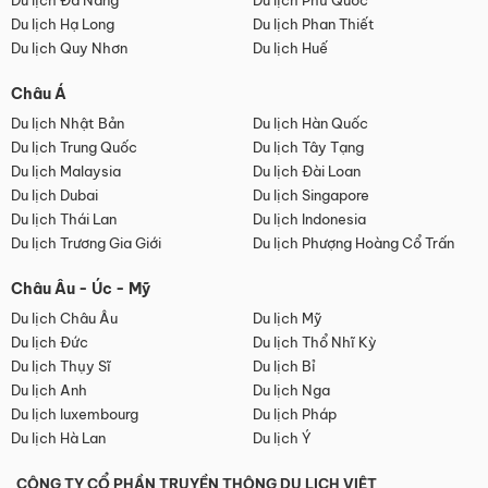
Du lịch Đà Nẵng
Du lịch Phú Quốc
Du lịch Hạ Long
Du lịch Phan Thiết
Du lịch Quy Nhơn
Du lịch Huế
Châu Á
Du lịch Nhật Bản
Du lịch Hàn Quốc
Du lịch Trung Quốc
Du lịch Tây Tạng
Du lịch Malaysia
Du lịch Đài Loan
Du lịch Dubai
Du lịch Singapore
Du lịch Thái Lan
Du lịch Indonesia
Du lịch Trương Gia Giới
Du lịch Phượng Hoàng Cổ Trấn
Châu Âu - Úc - Mỹ
Du lịch Châu Âu
Du lịch Mỹ
Du lịch Đức
Du lịch Thổ Nhĩ Kỳ
Du lịch Thụy Sĩ
Du lịch Bỉ
Du lịch Anh
Du lịch Nga
Du lịch luxembourg
Du lịch Pháp
Du lịch Hà Lan
Du lịch Ý
CÔNG TY CỔ PHẦN TRUYỀN THÔNG DU LỊCH VIỆT