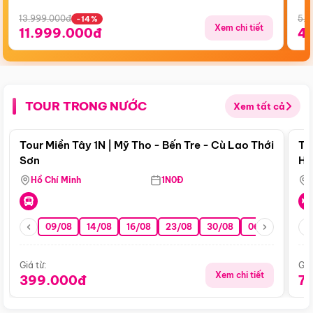
13.999.000đ
5.5
-14%
Xem chi tiết
11.999.000đ
4
TOUR TRONG NƯỚC
Xem tất cả
Điểm nổi bật
Tour Miền Tây 1N | Mỹ Tho - Bến Tre - Cù Lao Thới
To
Sơn
Hu
Hồ Chí Minh
1N0Đ
09/08
14/08
16/08
23/08
30/08
06/09
13/0
Giá từ:
Giá
Xem chi tiết
399.000đ
7