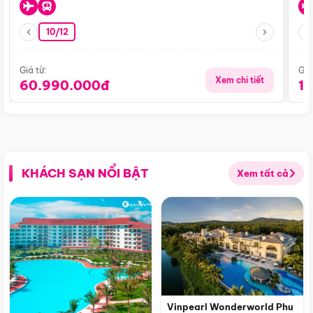
10/12
Giá từ:
Giá
Xem chi tiết
60.990.000đ
1
KHÁCH SẠN NỔI BẬT
Xem tất cả
Vinpearl Wonderworld Phu