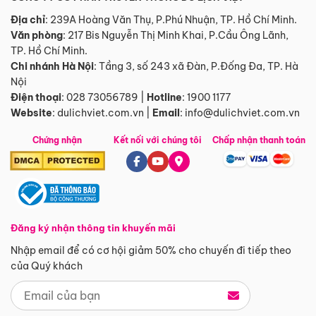
Địa chỉ
: 239A Hoàng Văn Thụ, P.Phú Nhuận, TP. Hồ Chí Minh.
Văn phòng
:
217 Bis Nguyễn Thị Minh Khai, P.Cầu Ông Lãnh,
TP. Hồ Chí Minh.
Chi nhánh Hà Nội
:
Tầng 3, số 243 xã Đàn, P.Đống Đa, TP. Hà
Nội
Điện thoại
:
028 73056789
|
Hotline
:
1900 1177
Website
:
dulichviet.com.vn
|
Email
:
info@dulichviet.com.vn
Chứng nhận
Kết nối với chúng tôi
Chấp nhận thanh toán
Đăng ký nhận thông tin khuyến mãi
Nhập email để có cơ hội giảm 50% cho chuyến đi tiếp theo
của Quý khách