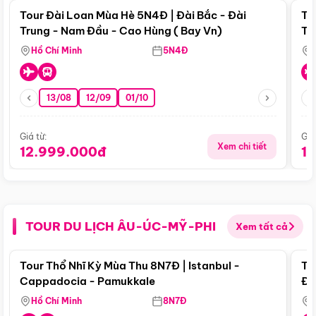
Tour Đài Loan Mùa Hè 5N4Đ | Đài Bắc - Đài
To
Trung - Nam Đầu - Cao Hùng ( Bay Vn)
Tr
Hồ Chí Minh
5N4Đ
13/08
12/09
01/10
Giá từ:
Giá
Xem chi tiết
12.999.000đ
1
TOUR DU LỊCH ÂU-ÚC-MỸ-PHI
Xem tất cả
Điểm nổi bật
Tour Thổ Nhĩ Kỳ Mùa Thu 8N7Đ | Istanbul -
To
Cappadocia - Pamukkale
Đế
Hồ Chí Minh
8N7Đ