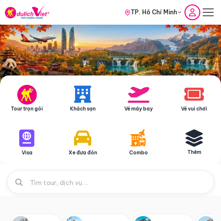
TP. Hồ Chí Minh
Tour trọn gói
Khách sạn
Vé máy bay
Vé vui chơi
Thêm
Visa
Xe đưa đón
Combo