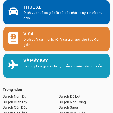
THUÊ XE
Dịch vụ thuê xe giá tốt từ các nhà xe uy tín và chu
đáo
VISA
Dịch vụ Visa nhanh, rẻ. Visa trọn gói, thủ tục đơn
giản
VÉ MÁY BAY
Vé máy bay giá rẻ nhất, nhiều khuyến mãi hấp dẫn
Trong nước
Du lịch Nam Du
Du lịch Đà Lạt
Du lịch Miền tây
Du lịch Nha Trang
Du lịch Côn Đảo
Du lịch Sapa