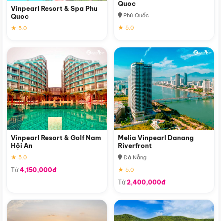
Quoc
Vinpearl Resort & Spa Phu
Phú Quốc
Quoc
★ 5.0
★ 5.0
Vinpearl Resort & Golf Nam
Melia Vinpearl Danang
Hội An
Riverfront
★ 5.0
Đà Nẵng
Từ
4,150,000đ
★ 5.0
Từ
2,400,000đ