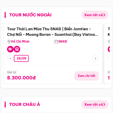
TOUR NƯỚC NGOÀI
Xem tất cả
Điểm nổi bật
Tour Thái Lan Mùa Thu 5N4Đ | Biển Jomtien -
To
Chợ Nổi - Muang Boran - Suanthai (Bay Vietnam
Ku
Airlines)
Si
Hồ Chí Minh
5N4Đ
26/09
Giá từ:
Giá
Xem chi tiết
8.300.000đ
1
TOUR CHÂU Á
Xem tất cả
Điểm nổi bật