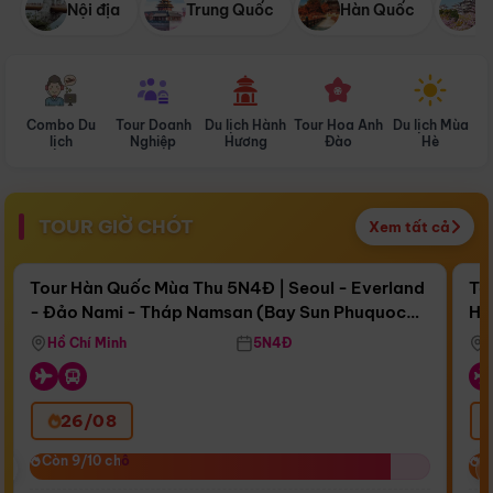
Nội địa
Trung Quốc
Hàn Quốc
N
Combo Du
Tour Doanh
Du lịch Hành
Tour Hoa Anh
Du lịch Mùa
D
lịch
Nghiệp
Hương
Đào
Hè
TOUR GIỜ CHÓT
Xem tất cả
Điểm nổi bật
Còn
16 ngày 13:33:36
Cò
Tour Hàn Quốc Mùa Thu 5N4Đ | Seoul - Everland
To
- Đảo Nami - Tháp Namsan (Bay Sun Phuquoc
Hò
Bay Sun Phuquoc Airways
Tặ
Airways)
Aq
Hồ Chí Minh
5N4Đ
26/08
‹
Còn 9/10 chỗ
Còn 9/10 chỗ
C
C