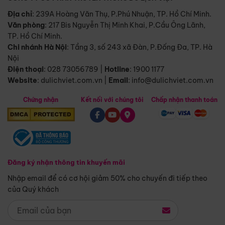
Địa chỉ
: 239A Hoàng Văn Thụ, P.Phú Nhuận, TP. Hồ Chí Minh.
Văn phòng
:
217 Bis Nguyễn Thị Minh Khai, P.Cầu Ông Lãnh,
TP. Hồ Chí Minh.
Chi nhánh Hà Nội
:
Tầng 3, số 243 xã Đàn, P.Đống Đa, TP. Hà
Nội
Điện thoại
:
028 73056789
|
Hotline
:
1900 1177
Website
:
dulichviet.com.vn
|
Email
:
info@dulichviet.com.vn
Chứng nhận
Kết nối với chúng tôi
Chấp nhận thanh toán
Đăng ký nhận thông tin khuyến mãi
Nhập email để có cơ hội giảm 50% cho chuyến đi tiếp theo
của Quý khách