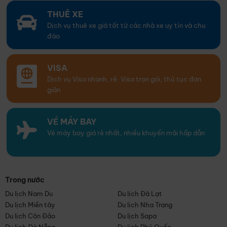
THUÊ XE
Dịch vụ thuê xe giá tốt từ các nhà xe uy tín và chu
đáo
VISA
Dịch vụ Visa nhanh, rẻ. Visa trọn gói, thủ tục đơn
giản
VÉ MÁY BAY
Vé máy bay giá rẻ nhất, nhiều khuyến mãi hấp dẫn
Trong nước
Du lịch Nam Du
Du lịch Đà Lạt
Du lịch Miền tây
Du lịch Nha Trang
Du lịch Côn Đảo
Du lịch Sapa