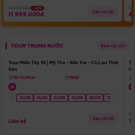
13.999.000đ
5.5
-14%
Xem chi tiết
11.999.000đ
4
TOUR TRONG NƯỚC
Xem tất cả
Điểm nổi bật
Tour Miền Tây 1N | Mỹ Tho - Bến Tre - Cù Lao Thới
To
Sơn
Hu
Hồ Chí Minh
1N0Đ
14/08
16/08
23/08
30/08
06/09
13/09
20/0
Giá
Xem chi tiết
7
Liên hệ