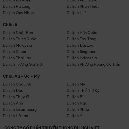
Du lịch Đà Nẵng
Du lịch Phú Quốc
Du lịch Hạ Long
Du lịch Phan Thiết
Du lịch Quy Nhơn
Du lịch Huế
Châu Á
Du lịch Nhật Bản
Du lịch Hàn Quốc
Du lịch Trung Quốc
Du lịch Tây Tạng
Du lịch Malaysia
Du lịch Đài Loan
Du lịch Dubai
Du lịch Singapore
Du lịch Thái Lan
Du lịch Indonesia
Du lịch Trương Gia Giới
Du lịch Phượng Hoàng Cổ Trấn
Châu Âu - Úc - Mỹ
Du lịch Châu Âu
Du lịch Mỹ
Du lịch Đức
Du lịch Thổ Nhĩ Kỳ
Du lịch Thụy Sĩ
Du lịch Bỉ
Du lịch Anh
Du lịch Nga
Du lịch luxembourg
Du lịch Pháp
Du lịch Hà Lan
Du lịch Ý
CÔNG TY CỔ PHẦN TRUYỀN THÔNG DU LỊCH VIỆT