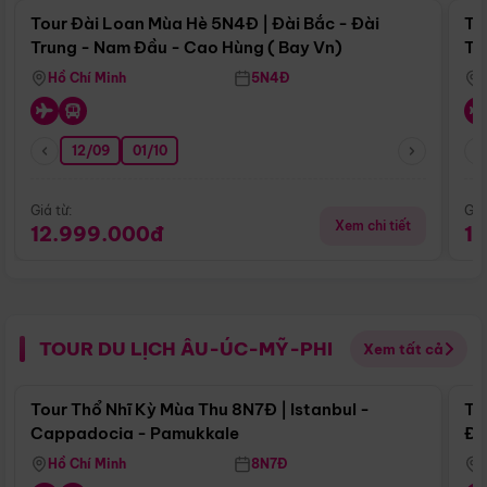
Tour Đài Loan Mùa Hè 5N4Đ | Đài Bắc - Đài
To
Trung - Nam Đầu - Cao Hùng ( Bay Vn)
Tr
Hồ Chí Minh
5N4Đ
12/09
01/10
Giá từ:
Giá
Xem chi tiết
12.999.000đ
1
TOUR DU LỊCH ÂU-ÚC-MỸ-PHI
Xem tất cả
Điểm nổi bật
Tour Thổ Nhĩ Kỳ Mùa Thu 8N7Đ | Istanbul -
To
Cappadocia - Pamukkale
Đế
Hồ Chí Minh
8N7Đ