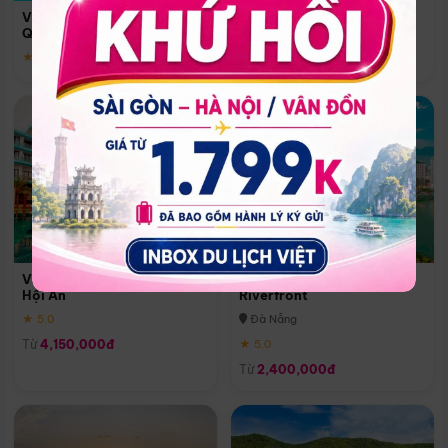
Quoc
Vinpearl Resort & Spa Phu
Phú Quốc
Quoc
★ 5.0
★ 5.0
Vinpearl Resort & Golf Nam
Melia Vinpearl Danang
Hội An
Riverfront
★ 5.0
Đà Nẵng
Từ
4,150,000đ
★ 5.0
Từ
2,400,000đ