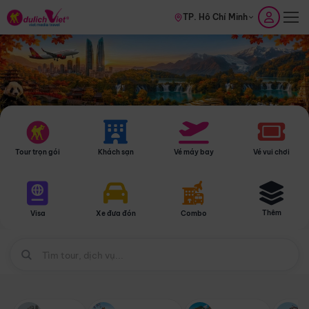
TP. Hồ Chí Minh
Tour trọn gói
Khách sạn
Vé máy bay
Vé vui chơi
Thêm
Visa
Xe đưa đón
Combo