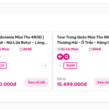
Điểm nổi bật
Điểm nổi
ndonesia Mùa Thu 4N3Đ |
Tour Trung Quôc Mùa Thu 5N
li - Núi Lửa Batur - Làng
Thượng Hải - Ô Trấn - Hàng
puran
(Tour Không Shopping)
í Minh
4N3Đ
Hồ Chí Minh
5N4Đ
/11
10/09
Giá từ:
Xem chi tiết
Xem chi 
90.000đ
15.499.000đ