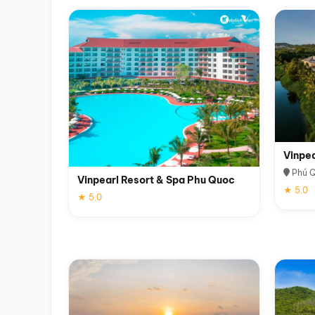
Vinpe
Phú 
Vinpearl Resort & Spa Phu Quoc
★ 5.0
★ 5.0