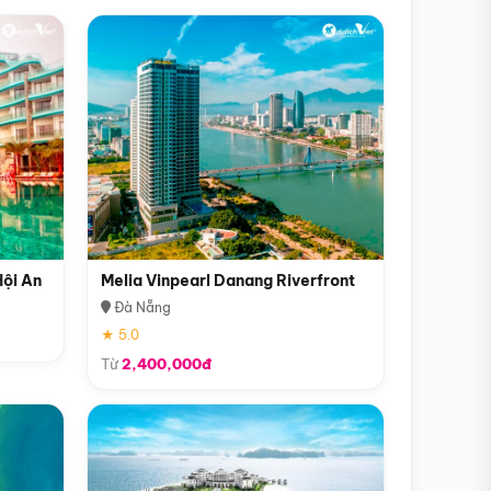
Hội An
Melia Vinpearl Danang Riverfront
Đà Nẵng
★ 5.0
Từ
2,400,000đ