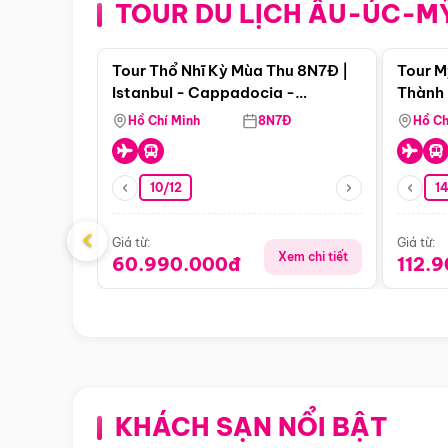
TOUR DU LỊCH ÂU-ÚC-M
Điểm nổi bật
Tour Thổ Nhĩ Kỳ Mùa Thu 8N7Đ |
Tour M
Istanbul - Cappadocia -
Thành 
Pamukkale
Thiên 
Hồ Chí Minh
8N7Đ
Hồ Ch
10/12
1
‹
Giá từ:
Giá từ:
Xem chi tiết
60.990.000đ
112.
KHÁCH SẠN NỔI BẬT