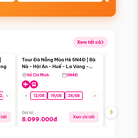
Xem tất cả
 bật
Điểm nổi bật
|
Tour Đà Nẵng Mùa Hè 5N4Đ | Bà
Tour Đà Nẵn
ong
Nà - Hội An - Huế - La Vang -
Nà - Hội An
Động Thiên Đường
Nha
Hồ Chí Minh
5N4Đ
Hồ Chí Minh
2/08
26/08
05/09
12/08
19/08
09/09
26/08
12/09
13/08
›
Giá từ:
Giá từ:
tiết
Xem chi tiết
8.099.000đ
6.899.00