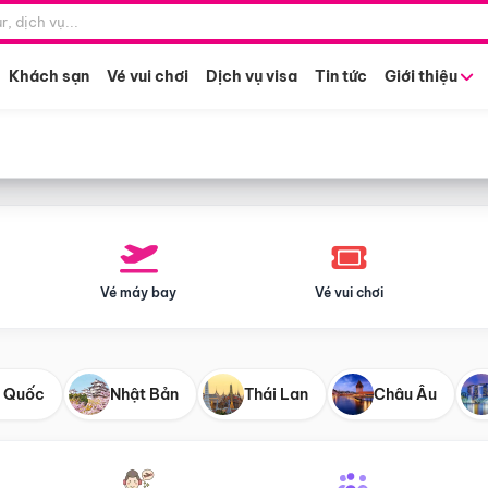
Điểm khởi hành
Tháng khở
Hồ Chí Minh
Bất kỳ 
Khách sạn
Vé vui chơi
Dịch vụ visa
Tin tức
Giới thiệu
Vé máy bay
Vé vui chơi
 Quốc
Nhật Bản
Thái Lan
Châu Âu