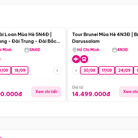
Điểm nổi bật
Điểm nổi
ài Loan Mùa Hè 5N4Đ |
Tour Brunei Mùa Hè 4N3Đ | B
ng - Đài Trung - Đài Bắc
Darussalam
j)
í Minh
5N4Đ
Hồ Chí Minh
4N3Đ
4/09
18/09
30/08
17/09
24/09
Giá từ:
Xem chi tiết
Xem chi 
90.000đ
14.499.000đ