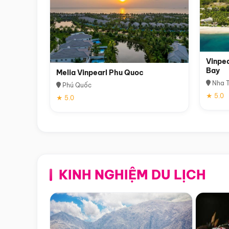
Vinpea
Bay
Melia Vinpearl Phu Quoc
Nha T
Phú Quốc
★ 5.0
★ 5.0
KINH NGHIỆM DU LỊCH