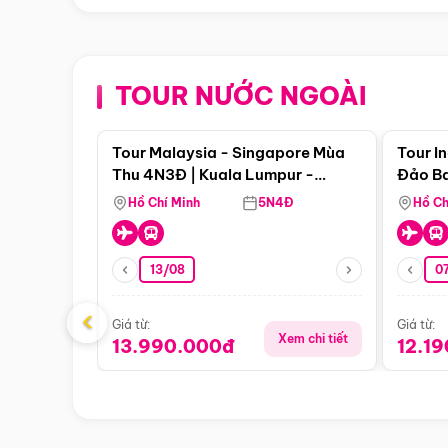
TOUR NƯỚC NGOÀI
Điểm nổi bật
Tour Malaysia - Singapore Mùa
Tour I
Thu 4N3Đ | Kuala Lumpur -
Đảo Ba
Malacca - Johor Baru -
Pengli
Hồ Chí Minh
5N4Đ
Hồ Ch
Singapore
13/08
07
‹
Giá từ:
Giá từ:
Xem chi tiết
13.990.000đ
12.1