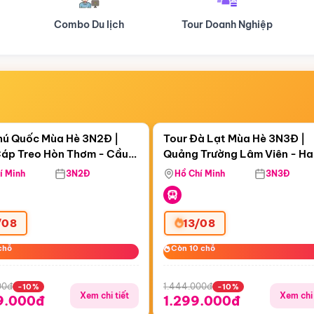
Tour Doanh Nghiệp
Du lịch Hành Hương
Điểm nổi bật
Điểm nổi
ngày 20:32:45
Còn
04 ngày 20:32:45
hú Quốc Mùa Hè 3N2Đ |
Tour Đà Lạt Mùa Hè 3N3Đ |
áp Treo Hòn Thơm - Cầu
Quảng Trường Lâm Viên - H
áp Treo Hòn Thơm
Công Viên Nước Aquatopia
Hill - Puppy Farm
í Minh
3N2Đ
Hồ Chí Minh
3N3Đ
/08
13/08
chỗ
chỗ
Còn 10 chỗ
Còn 10 chỗ
00đ
1.444.000đ
-10%
-10%
Xem chi tiết
Xem chi 
9.000đ
1.299.000đ