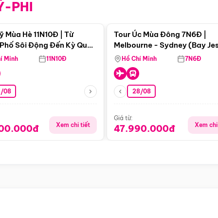
Ỹ-PHI
Điểm nổi bật
Điểm nổi
ỹ Mùa Hè 11N10Đ | Từ
Tour Úc Mùa Đông 7N6Đ |
Phố Sôi Động Đến Kỳ Quan
Melbourne - Sydney (Bay Je
Nhiên Mỹ
Airways)
í Minh
11N10Đ
Hồ Chí Minh
7N6Đ
4/08
28/08
Giá từ:
Xem chi tiết
Xem chi 
900.000đ
47.990.000đ