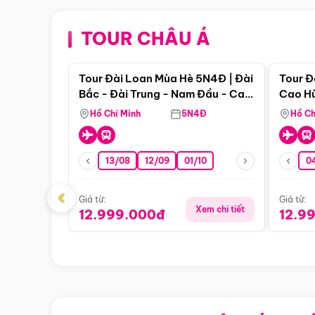
TOUR CHÂU Á
Điểm nổi bật
Tour Đài Loan Mùa Hè 5N4Đ | Đài
Tour Đ
Bắc - Đài Trung - Nam Đầu - Cao
Cao Hù
Hùng ( Bay Vn)
(Bay V
Hồ Chí Minh
5N4Đ
Hồ Ch
13/08
12/09
01/10
0
‹
Giá từ:
Giá từ:
Xem chi tiết
12.999.000đ
12.9