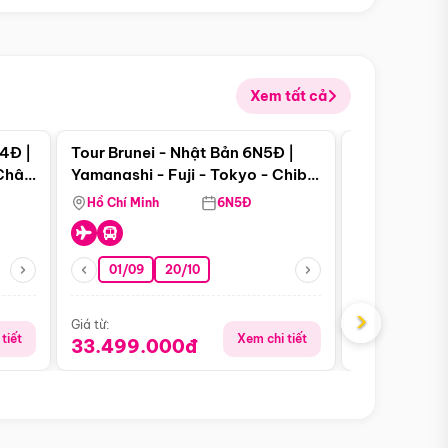
Xem tất cả
 bật
Điểm nổi bật
4Đ |
Tour Brunei - Nhật Bản 6N5Đ |
Tour Campu
 Châu
Yamanashi - Fuji - Tokyo - Chiba
Siem Reap -
- Freeday
Hồ Chí Minh
6N5Đ
Hồ Chí Minh
01/09
20/10
13/08
›
Giá từ:
Giá từ:
tiết
Xem chi tiết
33.499.000đ
5.650.00