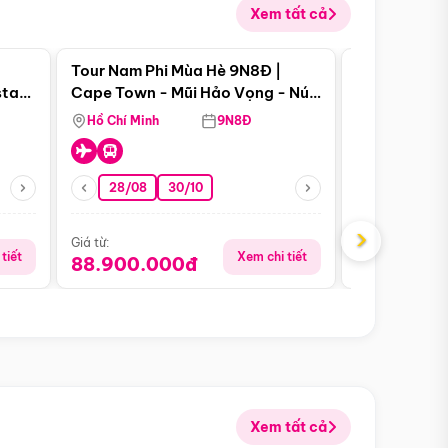
Xem tất cả
 bật
Điểm nổi bật
Tour Nam Phi Mùa Hè 9N8Đ |
Tour Mỹ Mùa
star
Cape Town - Mũi Hảo Vọng - Núi
Hoa Kỳ - Me
Bàn - Johannesburg - Pretoria -
Hồ Chí Minh
9N8Đ
Hồ Chí Minh
Safari - Lodge
28/08
30/10
29/08
›
Giá từ:
Giá từ:
tiết
Xem chi tiết
88.900.000đ
59.900.
Xem tất cả