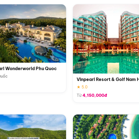
arl Wonderworld Phu Quoc
Quốc
Vinpearl Resort & Golf Nam 
★ 5.0
Từ
4,150,000đ