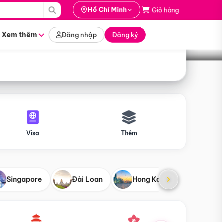
i hành
Hồ Chí Minh
Giỏ hàng
Tìm tour
tháng nào
Xem thêm
Đăng nhập
Đăng ký
Visa
Thêm
Singapore
Đài Loan
Hong Kong
Mỹ