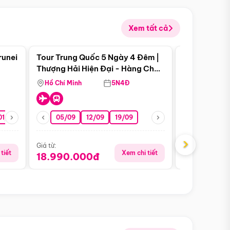
Xem tất cả
 bật
Điểm nổi bật
runei
Tour Trung Quốc 5 Ngày 4 Đêm |
Tour Trung 
Tour Hè
Thượng Hải Hiện Đại - Hàng Châu
Ân Thi - Trư
Nên Thơ - Ô Trấn Cổ Kính
Hồ Chí Minh
5N4Đ
Hồ Chí Minh
01/10
15/10
29/10
05/09
12/09
19/09
16/08
›
Giá từ:
Giá từ:
tiết
Xem chi tiết
18.990.000đ
16.990.0