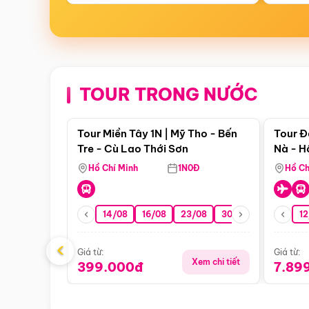
TOUR TRONG NƯỚC
Điểm nổi bật
Tour Miền Tây 1N | Mỹ Tho - Bến
Tour Đ
Tre - Cù Lao Thới Sơn
Nà - H
Nha
Hồ Chí Minh
1N0Đ
Hồ Ch
14/08
16/08
23/08
30/08
06/09
12
1
‹
Giá từ:
Giá từ:
Xem chi tiết
399.000đ
7.89