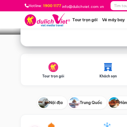
Bạn muốn đi đâu?
*
Hotline:
1900 1177
info@dulichviet.com.vn
Tour trọn gói
Vé máy bay
Tour trọn gói
Khách sạn
Nội địa
Trung Quốc
Hàn