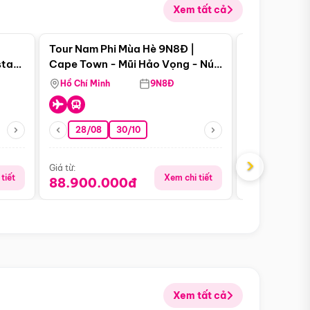
Xem tất cả
 bật
Điểm nổi bật
Tour Nam Phi Mùa Hè 9N8Đ |
Tour Mỹ Mùa
star
Cape Town - Mũi Hảo Vọng - Núi
Hoa Kỳ - Me
Bàn - Johannesburg - Pretoria -
Hồ Chí Minh
9N8Đ
Hồ Chí Minh
Safari - Lodge
28/08
30/10
29/08
›
Giá từ:
Giá từ:
tiết
Xem chi tiết
88.900.000đ
59.900.
Xem tất cả