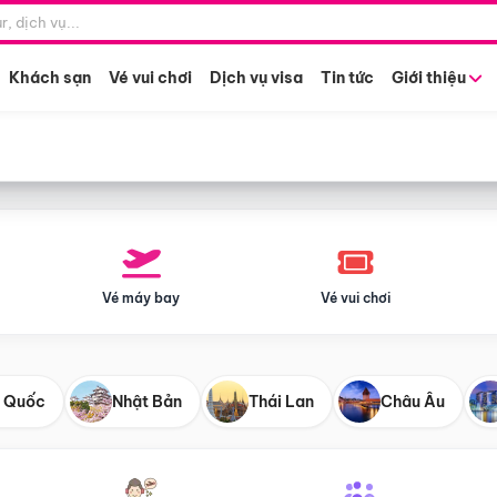
Điểm khởi hành
Tháng khở
Hồ Chí Minh
Bất kỳ 
Khách sạn
Vé vui chơi
Dịch vụ visa
Tin tức
Giới thiệu
Vé máy bay
Vé vui chơi
 Quốc
Nhật Bản
Thái Lan
Châu Âu