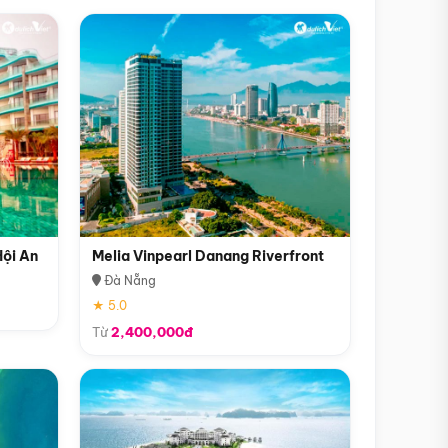
Hội An
Melia Vinpearl Danang Riverfront
Đà Nẵng
★ 5.0
Từ
2,400,000đ