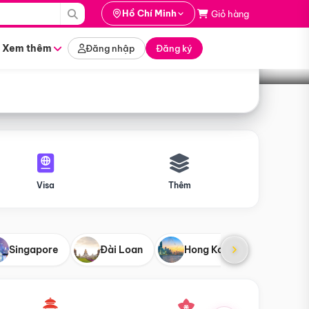
i hành
Hồ Chí Minh
Giỏ hàng
Tìm tour
tháng nào
Xem thêm
Đăng nhập
Đăng ký
Visa
Thêm
Singapore
Đài Loan
Hong Kong
Mỹ