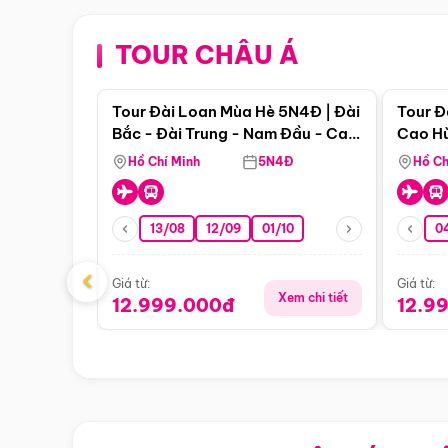
TOUR CHÂU Á
Điểm nổi bật
Tour Đài Loan Mùa Hè 5N4Đ | Đài
Tour Đ
Bắc - Đài Trung - Nam Đầu - Cao
Cao Hù
Hùng ( Bay Vn)
(Bay V
Hồ Chí Minh
5N4Đ
Hồ Ch
13/08
12/09
01/10
0
‹
Giá từ:
Giá từ:
Xem chi tiết
12.999.000đ
12.9