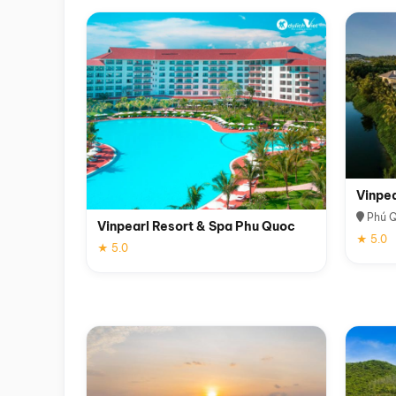
Vinpe
Phú 
Vinpearl Resort & Spa Phu Quoc
★ 5.0
★ 5.0