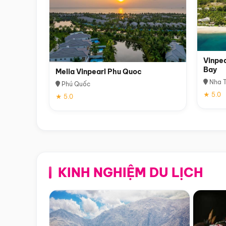
Vinpea
Bay
Melia Vinpearl Phu Quoc
Nha T
Phú Quốc
★ 5.0
★ 5.0
KINH NGHIỆM DU LỊCH