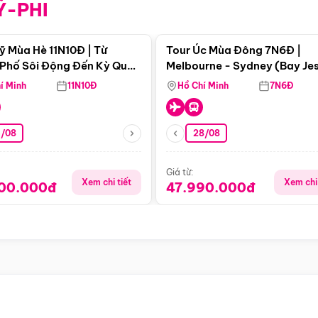
Ỹ-PHI
Điểm nổi bật
Điểm nổi
ỹ Mùa Hè 11N10Đ | Từ
Tour Úc Mùa Đông 7N6Đ |
Phố Sôi Động Đến Kỳ Quan
Melbourne - Sydney (Bay Je
Nhiên Mỹ
Airways)
í Minh
11N10Đ
Hồ Chí Minh
7N6Đ
4/08
28/08
Giá từ:
Xem chi tiết
Xem chi 
900.000đ
47.990.000đ