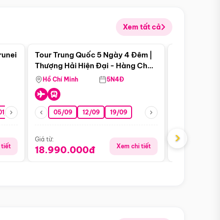
Xem tất cả
 bật
Điểm nổi bật
runei
Tour Trung Quốc 5 Ngày 4 Đêm |
Tour Trung 
Tour Hè
Thượng Hải Hiện Đại - Hàng Châu
Ân Thi - Trư
Nên Thơ - Ô Trấn Cổ Kính
Hồ Chí Minh
5N4Đ
Hồ Chí Minh
01/10
15/10
29/10
05/09
12/09
19/09
16/08
›
Giá từ:
Giá từ:
tiết
Xem chi tiết
18.990.000đ
16.990.0