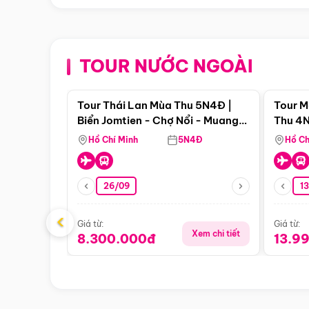
TOUR NƯỚC NGOÀI
Điểm nổi bật
Tour Thái Lan Mùa Thu 5N4Đ |
Tour M
Biển Jomtien - Chợ Nổi - Muang
Thu 4N
Boran - Suanthai (Bay Vietnam
Malacc
Hồ Chí Minh
5N4Đ
Hồ Ch
Airlines)
Singa
26/09
1
‹
Giá từ:
Giá từ:
Xem chi tiết
8.300.000đ
13.9