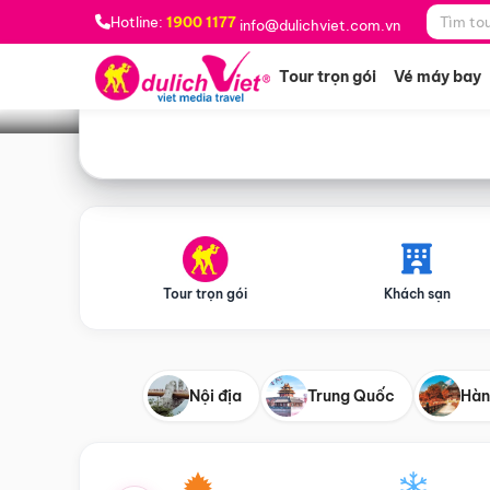
Bạn muốn đi đâu?
*
Hotline:
1900 1177
info@dulichviet.com.vn
Tour trọn gói
Vé máy bay
Tour trọn gói
Khách sạn
Nội địa
Trung Quốc
Hàn