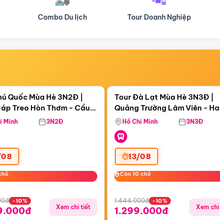
Tour Doanh Nghiệp
Du lịch Hành Hương
Điểm nổi bật
Điểm nổi
ngày 18:10:26
Còn
05 ngày 18:10:26
hú Quốc Mùa Hè 3N2Đ |
Tour Đà Lạt Mùa Hè 3N3Đ |
áp Treo Hòn Thơm - Cầu
Quảng Trường Lâm Viên - H
áp Treo Hòn Thơm
Công Viên Nước Aquatopia
Hill - Puppy Farm
í Minh
3N2Đ
Hồ Chí Minh
3N3Đ
/08
13/08
chỗ
chỗ
Còn 10 chỗ
Còn 10 chỗ
00đ
1.444.000đ
-10%
-10%
Xem chi tiết
Xem chi 
9.000đ
1.299.000đ