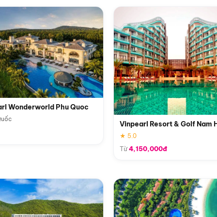
arl Wonderworld Phu Quoc
Quốc
Vinpearl Resort & Golf Nam 
★ 5.0
Từ
4,150,000đ