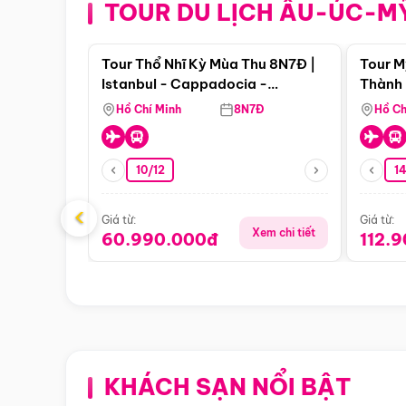
TOUR DU LỊCH ÂU-ÚC-M
Điểm nổi bật
Tour Thổ Nhĩ Kỳ Mùa Thu 8N7Đ |
Tour M
Istanbul - Cappadocia -
Thành 
Pamukkale
Thiên 
Hồ Chí Minh
8N7Đ
Hồ Ch
10/12
1
‹
Giá từ:
Giá từ:
Xem chi tiết
60.990.000đ
112.
KHÁCH SẠN NỔI BẬT