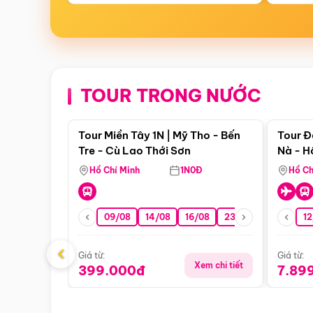
TOUR TRONG NƯỚC
Điểm nổi bật
Tour Miền Tây 1N | Mỹ Tho - Bến
Tour Đ
Tre - Cù Lao Thới Sơn
Nà - H
Nha
Hồ Chí Minh
1N0Đ
Hồ Ch
09/08
14/08
16/08
23/08
30/08
12
0
‹
Giá từ:
Giá từ:
Xem chi tiết
399.000đ
7.89