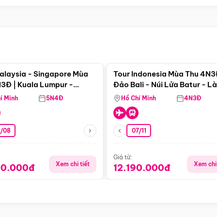
Điểm nổi bật
Điểm nổi
alaysia - Singapore Mùa
Tour Indonesia Mùa Thu 4N3
3Đ | Kuala Lumpur -
Đảo Bali - Núi Lửa Batur - L
a - Johor Baru -
Penglipuran
í Minh
5N4Đ
Hồ Chí Minh
4N3Đ
pore
3/08
07/11
Giá từ:
Xem chi tiết
Xem chi 
90.000đ
12.190.000đ