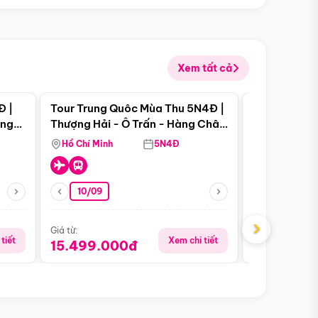
Xem tất cả
 bật
Điểm nổi bật
Đ |
Tour Trung Quôc Mùa Thu 5N4Đ |
Tour Trung
àng
Thượng Hải - Ô Trấn - Hàng Châu
| Thành Đô 
(Tour Không Shopping)
Viên Gấu Tr
Hồ Chí Minh
5N4Đ
Hồ Chí Minh
10/09
21/08
›
Giá từ:
Giá từ:
tiết
Xem chi tiết
15.499.000đ
16.999.0