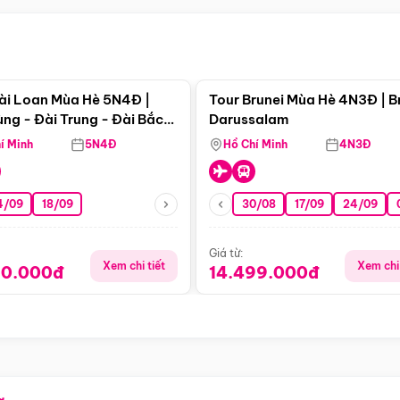
Điểm nổi bật
Điểm nổi
ài Loan Mùa Hè 5N4Đ |
Tour Brunei Mùa Hè 4N3Đ | B
ng - Đài Trung - Đài Bắc
Darussalam
j)
í Minh
5N4Đ
Hồ Chí Minh
4N3Đ
4/09
18/09
30/08
17/09
24/09
Giá từ:
Xem chi tiết
Xem chi 
90.000đ
14.499.000đ