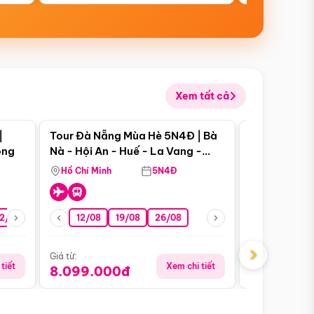
Xem tất cả
 bật
Điểm nổi bật
|
Tour Đà Nẵng Mùa Hè 5N4Đ | Bà
Tour Đà Nẵn
ong
Nà - Hội An - Huế - La Vang -
Nà - Hội An
Động Thiên Đường
Nha
Hồ Chí Minh
5N4Đ
Hồ Chí Minh
2/08
26/08
05/09
12/08
19/08
09/09
26/08
12/09
13/08
›
Giá từ:
Giá từ:
tiết
Xem chi tiết
8.099.000đ
6.899.00