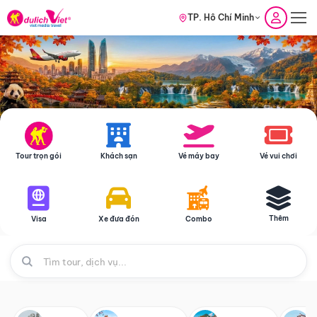
TP. Hồ Chí Minh
Tour trọn gói
Khách sạn
Vé máy bay
Vé vui chơi
Thêm
Visa
Xe đưa đón
Combo