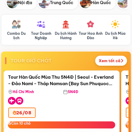
Nội địa
Trung Quốc
Hàn Quốc
N
Combo Du
Tour Doanh
Du lịch Hành
Tour Hoa Anh
Du lịch Mùa
D
lịch
Nghiệp
Hương
Đào
Hè
TOUR GIỜ CHÓT
Xem tất cả
Điểm nổi bật
Còn
18 ngày 19:11:26
Cò
Tour Hàn Quốc Mùa Thu 5N4Đ | Seoul - Everland
To
- Đảo Nami - Tháp Namsan (Bay Sun Phuquoc
Hò
Bay Sun Phuquoc Airways
Tặ
Airways)
Aq
Hồ Chí Minh
5N4Đ
26/08
‹
Còn 10 chỗ
Còn 10 chỗ
C
C