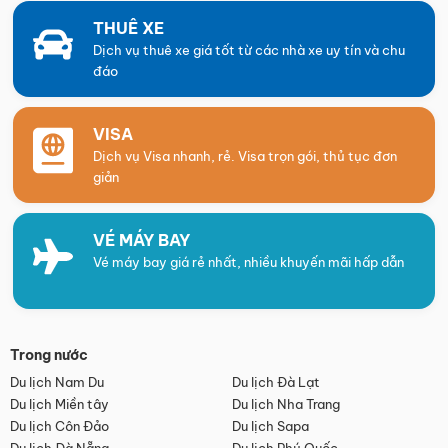
THUÊ XE
Dịch vụ thuê xe giá tốt từ các nhà xe uy tín và chu
đáo
VISA
Dịch vụ Visa nhanh, rẻ. Visa trọn gói, thủ tục đơn
giản
VÉ MÁY BAY
Vé máy bay giá rẻ nhất, nhiều khuyến mãi hấp dẫn
Trong nước
Du lịch Nam Du
Du lịch Đà Lạt
Du lịch Miền tây
Du lịch Nha Trang
Du lịch Côn Đảo
Du lịch Sapa