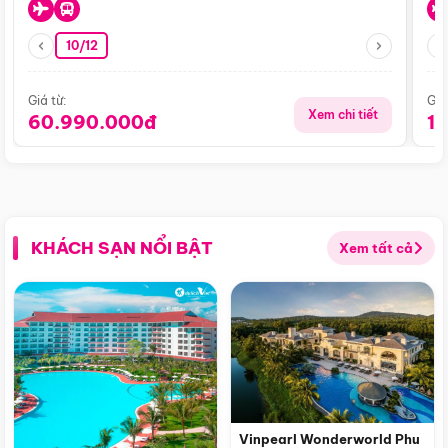
10/12
Giá từ:
Giá
Xem chi tiết
60.990.000đ
1
KHÁCH SẠN NỔI BẬT
Xem tất cả
Vinpearl Wonderworld Phu