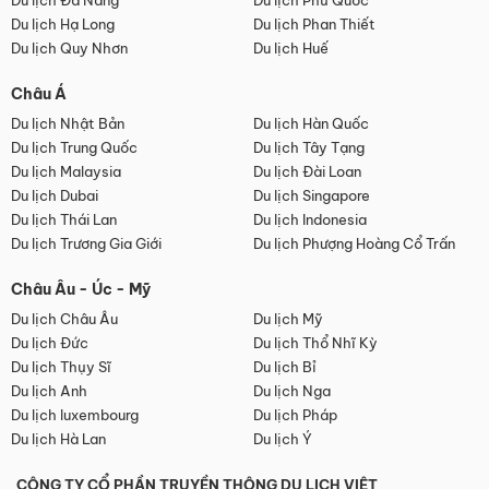
Du lịch Đà Nẵng
Du lịch Phú Quốc
Du lịch Hạ Long
Du lịch Phan Thiết
Du lịch Quy Nhơn
Du lịch Huế
Châu Á
Du lịch Nhật Bản
Du lịch Hàn Quốc
Du lịch Trung Quốc
Du lịch Tây Tạng
Du lịch Malaysia
Du lịch Đài Loan
Du lịch Dubai
Du lịch Singapore
Du lịch Thái Lan
Du lịch Indonesia
Du lịch Trương Gia Giới
Du lịch Phượng Hoàng Cổ Trấn
Châu Âu - Úc - Mỹ
Du lịch Châu Âu
Du lịch Mỹ
Du lịch Đức
Du lịch Thổ Nhĩ Kỳ
Du lịch Thụy Sĩ
Du lịch Bỉ
Du lịch Anh
Du lịch Nga
Du lịch luxembourg
Du lịch Pháp
Du lịch Hà Lan
Du lịch Ý
CÔNG TY CỔ PHẦN TRUYỀN THÔNG DU LỊCH VIỆT