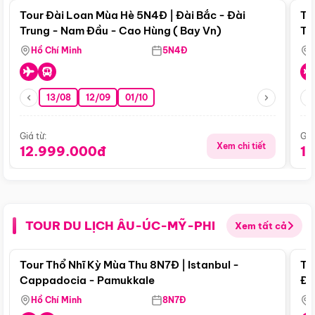
Tour Đài Loan Mùa Hè 5N4Đ | Đài Bắc - Đài
To
Trung - Nam Đầu - Cao Hùng ( Bay Vn)
Tr
Hồ Chí Minh
5N4Đ
13/08
12/09
01/10
Giá từ:
Giá
Xem chi tiết
12.999.000đ
1
TOUR DU LỊCH ÂU-ÚC-MỸ-PHI
Xem tất cả
Điểm nổi bật
Tour Thổ Nhĩ Kỳ Mùa Thu 8N7Đ | Istanbul -
To
Cappadocia - Pamukkale
Đế
Hồ Chí Minh
8N7Đ