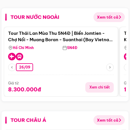
TOUR NƯỚC NGOÀI
Xem tất cả
Điểm nổi bật
Tour Thái Lan Mùa Thu 5N4Đ | Biển Jomtien -
To
Chợ Nổi - Muang Boran - Suanthai (Bay Vietnam
Ku
Airlines)
Si
Hồ Chí Minh
5N4Đ
26/09
Giá từ:
Giá
Xem chi tiết
8.300.000đ
1
TOUR CHÂU Á
Xem tất cả
Điểm nổi bật