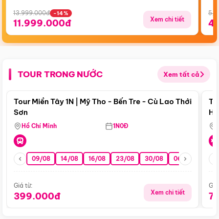
13.999.000đ
5.5
-14%
Xem chi tiết
11.999.000đ
4
TOUR TRONG NƯỚC
Xem tất cả
Điểm nổi bật
Tour Miền Tây 1N | Mỹ Tho - Bến Tre - Cù Lao Thới
To
Sơn
Hu
Hồ Chí Minh
1N0Đ
09/08
14/08
16/08
23/08
30/08
06/09
13/0
Giá từ:
Giá
Xem chi tiết
399.000đ
7