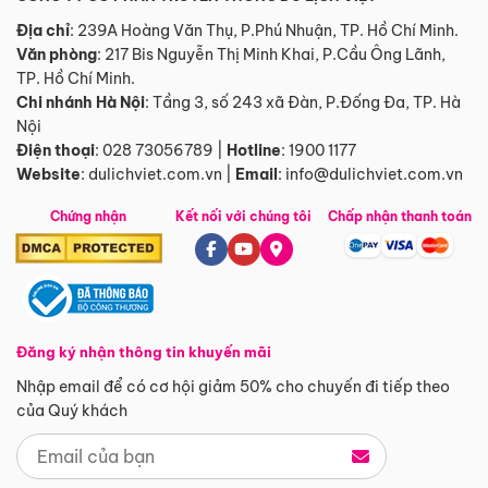
Địa chỉ
: 239A Hoàng Văn Thụ, P.Phú Nhuận, TP. Hồ Chí Minh.
Văn phòng
:
217 Bis Nguyễn Thị Minh Khai, P.Cầu Ông Lãnh,
TP. Hồ Chí Minh.
Chi nhánh Hà Nội
:
Tầng 3, số 243 xã Đàn, P.Đống Đa, TP. Hà
Nội
Điện thoại
:
028 73056789
|
Hotline
:
1900 1177
Website
:
dulichviet.com.vn
|
Email
:
info@dulichviet.com.vn
Chứng nhận
Kết nối với chúng tôi
Chấp nhận thanh toán
Đăng ký nhận thông tin khuyến mãi
Nhập email để có cơ hội giảm 50% cho chuyến đi tiếp theo
của Quý khách