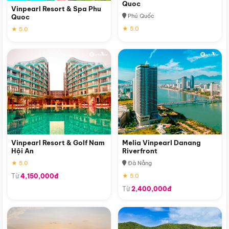
Quoc
Vinpearl Resort & Spa Phu
Phú Quốc
Quoc
★ 5.0
★ 5.0
Vinpearl Resort & Golf Nam
Melia Vinpearl Danang
Hội An
Riverfront
★ 5.0
Đà Nẵng
Từ
4,150,000đ
★ 5.0
Từ
2,400,000đ