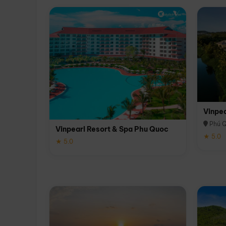
Vinpe
Phú 
Vinpearl Resort & Spa Phu Quoc
★ 5.0
★ 5.0