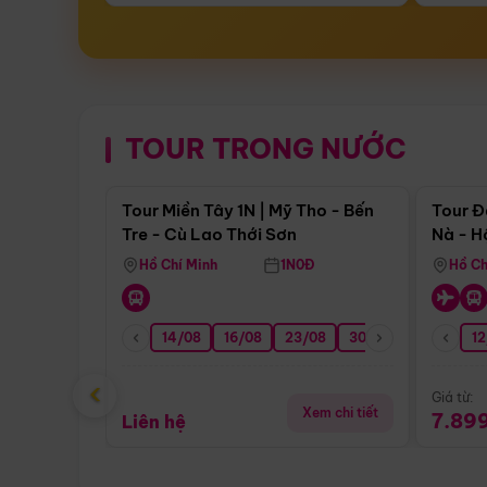
TOUR TRONG NƯỚC
Điểm nổi bật
Tour Miền Tây 1N | Mỹ Tho - Bến
Tour Đ
Tre - Cù Lao Thới Sơn
Nà - H
Nha
Hồ Chí Minh
1N0Đ
Hồ Ch
14/08
16/08
23/08
30/08
06/09
12
1
‹
Giá từ:
Xem chi tiết
7.89
Liên hệ