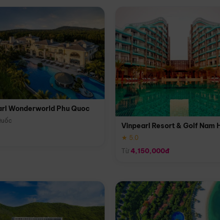
arl Wonderworld Phu Quoc
Quốc
Vinpearl Resort & Golf Nam 
★ 5.0
Từ
4,150,000đ