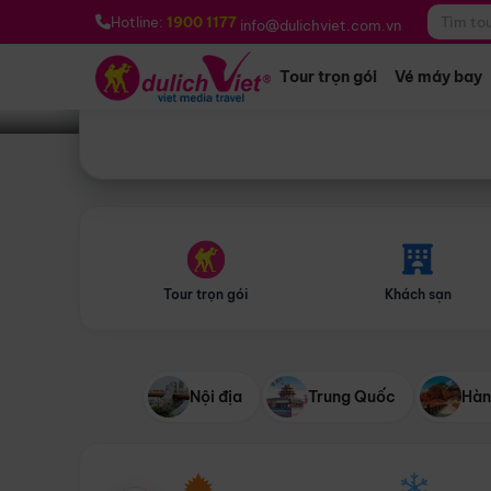
Bạn muốn đi đâu?
*
Hotline:
1900 1177
info@dulichviet.com.vn
Tour trọn gói
Vé máy bay
Tour trọn gói
Khách sạn
Nội địa
Trung Quốc
Hàn