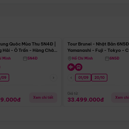
Điểm nổi bật
Điểm nổi
rung Quôc Mùa Thu 5N4Đ |
Tour Brunei - Nhật Bản 6N5Đ
 Hải - Ô Trấn - Hàng Châu
Yamanashi - Fuji - Tokyo - 
Không Shopping)
- Freeday
í Minh
5N4Đ
Hồ Chí Minh
6N5Đ
0/09
01/09
20/10
Giá từ:
Xem chi tiết
Xem chi 
99.000đ
33.499.000đ