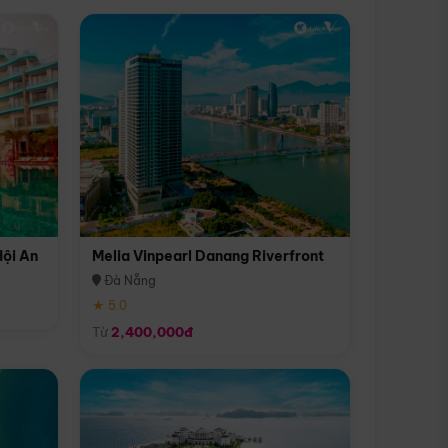
Hội An
Melia Vinpearl Danang Riverfront
Đà Nẵng
★ 5.0
Từ
2,400,000đ