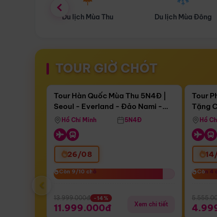
ùa Thu
Du lịch Mùa Đông
Combo Du lịch
TOUR GIỜ CHÓT
Điểm nổi bật
Còn
16 ngày 16:03:24
Còn
04 
Tour Hàn Quốc Mùa Thu 5N4Đ |
Tour P
Seoul - Everland - Đảo Nami -
Tặng C
Bay Sun Phuquoc Airways
Tặng C
Tháp Namsan (Bay Sun Phuquoc
Hôn - 
Hồ Chí Minh
5N4Đ
Hồ Ch
Airways)
26/08
14
Còn 9/10 chỗ
Còn 9/10 chỗ
Còn 4 
Còn 4 
‹
13.999.000đ
5.555.0
-14%
Xem chi tiết
11.999.000đ
4.99