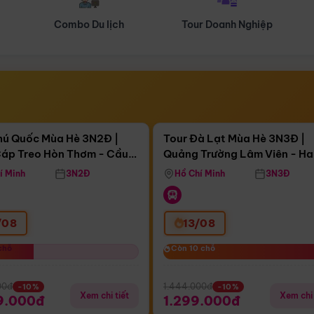
Tour Doanh Nghiệp
Du lịch Hành Hương
Điểm nổi bật
Điểm nổi
ngày 16:03:24
Còn
03 ngày 16:03:24
hú Quốc Mùa Hè 3N2Đ |
Tour Đà Lạt Mùa Hè 3N3Đ |
áp Treo Hòn Thơm - Cầu
Quảng Trường Lâm Viên - H
áp Treo Hòn Thơm
Công Viên Nước Aquatopia
Hill - Puppy Farm
í Minh
3N2Đ
Hồ Chí Minh
3N3Đ
/08
13/08
chỗ
chỗ
Còn 10 chỗ
Còn 10 chỗ
00đ
1.444.000đ
-10%
-10%
Xem chi tiết
Xem chi 
9.000đ
1.299.000đ