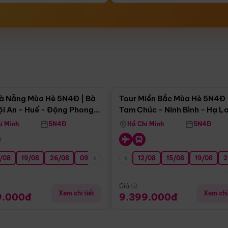
Điểm nổi bật
Điểm nổi
à Nẵng Mùa Hè 5N4Đ | Bà
Tour Miền Bắc Mùa Hè 5N4Đ 
ội An - Huế - Động Phong
Tam Chúc - Ninh Bình - Hạ L
í Minh
5N4Đ
Hồ Chí Minh
5N4Đ
/08
3/09
19/08
20/09
26/08
27/09
09/09
16/09
12/08
23/09
15/08
30/09
19/08
07/10
2
Giá từ:
Xem chi tiết
Xem chi 
9.000đ
9.399.000đ