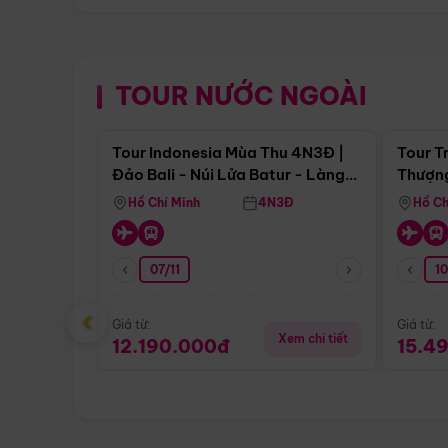
TOUR NƯỚC NGOÀI
Điểm nổi bật
Tour Indonesia Mùa Thu 4N3Đ |
Tour T
Đảo Bali - Núi Lửa Batur - Làng
Thượng
Penglipuran
(Tour 
Hồ Chí Minh
4N3Đ
Hồ Ch
07/11
1
‹
Giá từ:
Giá từ:
Xem chi tiết
12.190.000đ
15.4