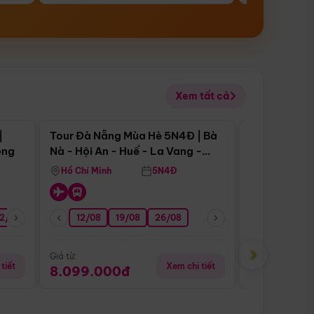
Xem tất cả
 bật
Điểm nổi bật
|
Tour Đà Nẵng Mùa Hè 5N4Đ | Bà
Tour Đà Nẵn
ong
Nà - Hội An - Huế - La Vang -
Nà - Hội An
Động Thiên Đường
Nha
Hồ Chí Minh
5N4Đ
Hồ Chí Minh
2/08
26/08
05/09
12/08
19/08
09/09
26/08
12/09
13/08
›
Giá từ:
Giá từ:
tiết
Xem chi tiết
8.099.000đ
6.899.00