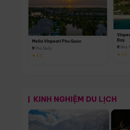
Vinpea
Bay
Melia Vinpearl Phu Quoc
Nha T
Phú Quốc
★ 5.0
★ 5.0
KINH NGHIỆM DU LỊCH