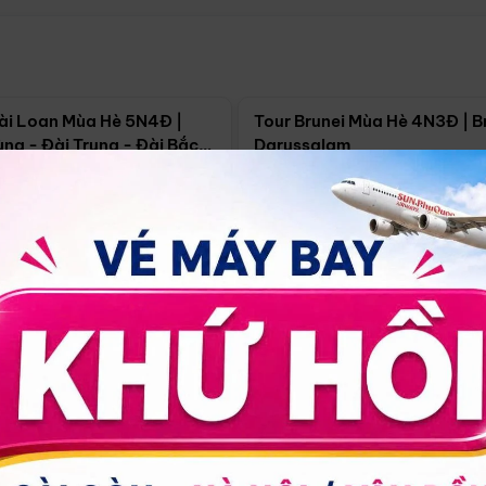
Điểm nổi bật
Điểm nổi
ài Loan Mùa Hè 5N4Đ |
Tour Brunei Mùa Hè 4N3Đ | B
ng - Đài Trung - Đài Bắc
Darussalam
j)
í Minh
5N4Đ
Hồ Chí Minh
4N3Đ
4/09
18/09
30/08
17/09
24/09
Giá từ:
Xem chi tiết
Xem chi 
90.000đ
14.499.000đ