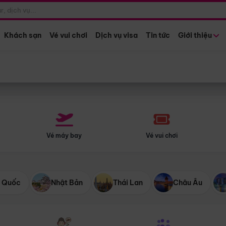
Điểm khởi hành
Tháng khở
Hồ Chí Minh
Bất kỳ 
Khách sạn
Vé vui chơi
Dịch vụ visa
Tin tức
Giới thiệu
Vé máy bay
Vé vui chơi
 Quốc
Nhật Bản
Thái Lan
Châu Âu