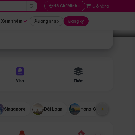
i hành
Hồ Chí Minh
Giỏ hàng
Tìm tour
tháng nào
Xem thêm
Đăng nhập
Đăng ký
Visa
Thêm
Singapore
Đài Loan
Hong Kong
Mỹ