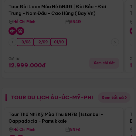
Tour Đài Loan Mùa Hè 5N4Đ | Đài Bắc - Đài
To
Trung - Nam Đầu - Cao Hùng ( Bay Vn)
Tr
Hồ Chí Minh
5N4Đ
13/08
12/09
01/10
Giá từ:
Giá
Xem chi tiết
12.999.000đ
1
TOUR DU LỊCH ÂU-ÚC-MỸ-PHI
Xem tất cả
Điểm nổi bật
Tour Thổ Nhĩ Kỳ Mùa Thu 8N7Đ | Istanbul -
To
Cappadocia - Pamukkale
Đế
Hồ Chí Minh
8N7Đ