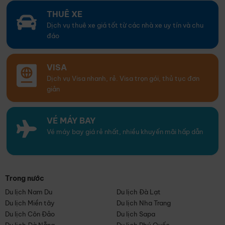
THUÊ XE
Dịch vụ thuê xe giá tốt từ các nhà xe uy tín và chu
đáo
VISA
Dịch vụ Visa nhanh, rẻ. Visa trọn gói, thủ tục đơn
giản
VÉ MÁY BAY
Vé máy bay giá rẻ nhất, nhiều khuyến mãi hấp dẫn
Trong nước
Du lịch Nam Du
Du lịch Đà Lạt
Du lịch Miền tây
Du lịch Nha Trang
Du lịch Côn Đảo
Du lịch Sapa