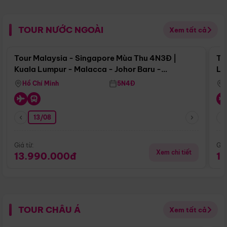
TOUR NƯỚC NGOÀI
Xem tất cả
Điểm nổi bật
Tour Malaysia - Singapore Mùa Thu 4N3Đ |
To
Kuala Lumpur - Malacca - Johor Baru -
Lử
Singapore
Hồ Chí Minh
5N4Đ
13/08
Giá từ:
Giá
Xem chi tiết
13.990.000đ
1
TOUR CHÂU Á
Xem tất cả
Điểm nổi bật