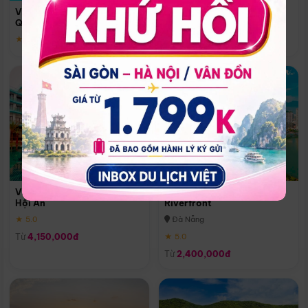
Quoc
Vinpearl Resort & Spa Phu
Phú Quốc
Quoc
★ 5.0
★ 5.0
Vinpearl Resort & Golf Nam
Melia Vinpearl Danang
Hội An
Riverfront
★ 5.0
Đà Nẵng
Từ
4,150,000đ
★ 5.0
Từ
2,400,000đ