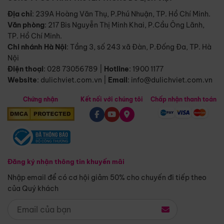
Địa chỉ
: 239A Hoàng Văn Thụ, P.Phú Nhuận, TP. Hồ Chí Minh.
Văn phòng
:
217 Bis Nguyễn Thị Minh Khai, P.Cầu Ông Lãnh,
TP. Hồ Chí Minh.
Chi nhánh Hà Nội
:
Tầng 3, số 243 xã Đàn, P.Đống Đa, TP. Hà
Nội
Điện thoại
:
028 73056789
|
Hotline
:
1900 1177
Website
:
dulichviet.com.vn
|
Email
:
info@dulichviet.com.vn
Chứng nhận
Kết nối với chúng tôi
Chấp nhận thanh toán
Đăng ký nhận thông tin khuyến mãi
Nhập email để có cơ hội giảm 50% cho chuyến đi tiếp theo
của Quý khách