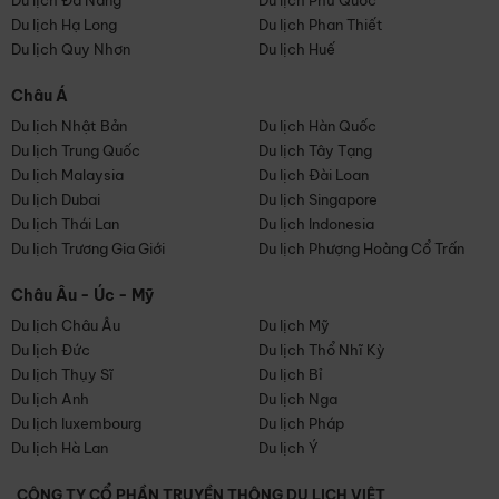
Du lịch Đà Nẵng
Du lịch Phú Quốc
Du lịch Hạ Long
Du lịch Phan Thiết
Du lịch Quy Nhơn
Du lịch Huế
Châu Á
Du lịch Nhật Bản
Du lịch Hàn Quốc
Du lịch Trung Quốc
Du lịch Tây Tạng
Du lịch Malaysia
Du lịch Đài Loan
Du lịch Dubai
Du lịch Singapore
Du lịch Thái Lan
Du lịch Indonesia
Du lịch Trương Gia Giới
Du lịch Phượng Hoàng Cổ Trấn
Châu Âu - Úc - Mỹ
Du lịch Châu Âu
Du lịch Mỹ
Du lịch Đức
Du lịch Thổ Nhĩ Kỳ
Du lịch Thụy Sĩ
Du lịch Bỉ
Du lịch Anh
Du lịch Nga
Du lịch luxembourg
Du lịch Pháp
Du lịch Hà Lan
Du lịch Ý
CÔNG TY CỔ PHẦN TRUYỀN THÔNG DU LỊCH VIỆT