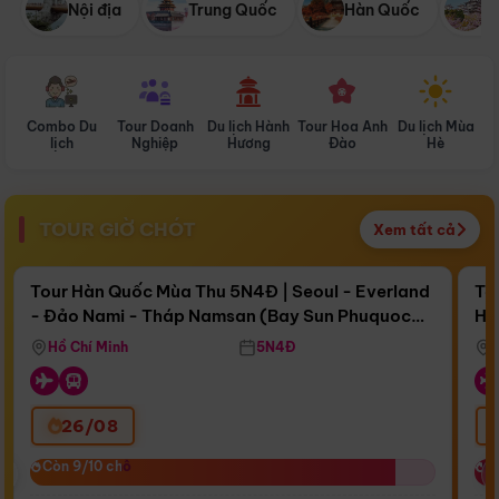
Nội địa
Trung Quốc
Hàn Quốc
N
Combo Du
Tour Doanh
Du lịch Hành
Tour Hoa Anh
Du lịch Mùa
D
lịch
Nghiệp
Hương
Đào
Hè
TOUR GIỜ CHÓT
Xem tất cả
Điểm nổi bật
Còn
17 ngày 13:38:28
Cò
Tour Hàn Quốc Mùa Thu 5N4Đ | Seoul - Everland
To
- Đảo Nami - Tháp Namsan (Bay Sun Phuquoc
Hò
Bay Sun Phuquoc Airways
Tặ
Airways)
Aq
Hồ Chí Minh
5N4Đ
26/08
‹
Còn 9/10 chỗ
Còn 9/10 chỗ
C
C