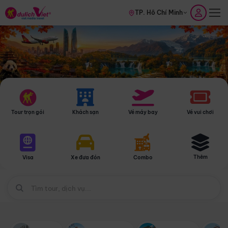
TP. Hồ Chí Minh
Tour trọn gói
Khách sạn
Vé máy bay
Vé vui chơi
Thêm
Visa
Xe đưa đón
Combo