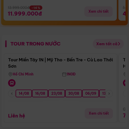
13.999.000đ
5.5
-14%
Xem chi tiết
11.999.000đ
4
TOUR TRONG NƯỚC
Xem tất cả
Điểm nổi bật
Tour Miền Tây 1N | Mỹ Tho - Bến Tre - Cù Lao Thới
To
Sơn
Hu
Hồ Chí Minh
1N0Đ
14/08
16/08
23/08
30/08
06/09
13/09
20/0
Giá
Xem chi tiết
7
Liên hệ