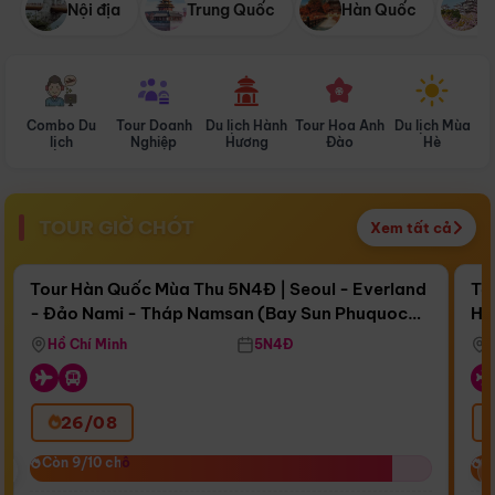
Nội địa
Trung Quốc
Hàn Quốc
N
Combo Du
Tour Doanh
Du lịch Hành
Tour Hoa Anh
Du lịch Mùa
D
lịch
Nghiệp
Hương
Đào
Hè
TOUR GIỜ CHÓT
Xem tất cả
Điểm nổi bật
Còn
16 ngày 15:38:48
Cò
Tour Hàn Quốc Mùa Thu 5N4Đ | Seoul - Everland
To
- Đảo Nami - Tháp Namsan (Bay Sun Phuquoc
Hò
Bay Sun Phuquoc Airways
Tặ
Airways)
Aq
Hồ Chí Minh
5N4Đ
26/08
‹
Còn 9/10 chỗ
Còn 9/10 chỗ
C
C