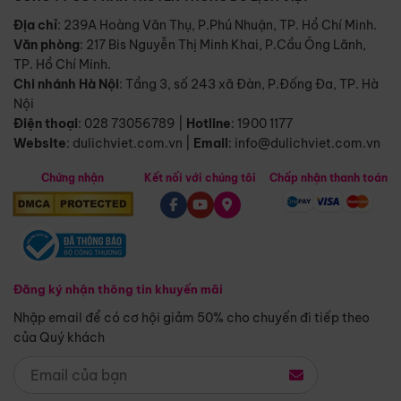
Địa chỉ
: 239A Hoàng Văn Thụ, P.Phú Nhuận, TP. Hồ Chí Minh.
Văn phòng
:
217 Bis Nguyễn Thị Minh Khai, P.Cầu Ông Lãnh,
TP. Hồ Chí Minh.
Chi nhánh Hà Nội
:
Tầng 3, số 243 xã Đàn, P.Đống Đa, TP. Hà
Nội
Điện thoại
:
028 73056789
|
Hotline
:
1900 1177
Website
:
dulichviet.com.vn
|
Email
:
info@dulichviet.com.vn
Chứng nhận
Kết nối với chúng tôi
Chấp nhận thanh toán
Đăng ký nhận thông tin khuyến mãi
Nhập email để có cơ hội giảm 50% cho chuyến đi tiếp theo
của Quý khách