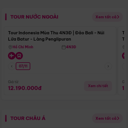
TOUR NƯỚC NGOÀI
Xem tất cả
Điểm nổi bật
Tour Indonesia Mùa Thu 4N3Đ | Đảo Bali - Núi
To
Lửa Batur - Làng Penglipuran
Tr
Hồ Chí Minh
4N3Đ
07/11
Giá từ:
Giá
Xem chi tiết
12.190.000đ
1
TOUR CHÂU Á
Xem tất cả
Điểm nổi bật