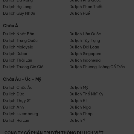
Du lịch Đà Nẵng
Du lịch Phú Quốc
Du lịch Hạ Long
Du lịch Phan Thiết
Du lịch Quy Nhơn
Du lịch Huế
Châu Á
Du lịch Nhật Bản
Du lịch Hàn Quốc
Du lịch Trung Quốc
Du lịch Tây Tạng
Du lịch Malaysia
Du lịch Đài Loan
Du lịch Dubai
Du lịch Singapore
Du lịch Thái Lan
Du lịch Indonesia
Du lịch Trương Gia Giới
Du lịch Phượng Hoàng Cổ Trấn
Châu Âu - Úc - Mỹ
Du lịch Châu Âu
Du lịch Mỹ
Du lịch Đức
Du lịch Thổ Nhĩ Kỳ
Du lịch Thụy Sĩ
Du lịch Bỉ
Du lịch Anh
Du lịch Nga
Du lịch luxembourg
Du lịch Pháp
Du lịch Hà Lan
Du lịch Ý
CÔNG TY CỔ PHẦN TRUYỀN THÔNG DU LỊCH VIỆT