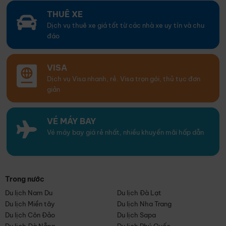
THUÊ XE
Dịch vụ thuê xe giá tốt từ các nhà xe uy tín và chu
đáo
VISA
Dịch vụ Visa nhanh, rẻ. Visa trọn gói, thủ tục đơn
giản
VÉ MÁY BAY
Vé máy bay giá rẻ nhất, nhiều khuyến mãi hấp dẫn
Trong nước
Du lịch Nam Du
Du lịch Đà Lạt
Du lịch Miền tây
Du lịch Nha Trang
Du lịch Côn Đảo
Du lịch Sapa