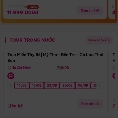
13.999.000đ
5.5
-14%
Xem chi tiết
11.999.000đ
4
TOUR TRONG NƯỚC
Xem tất cả
Điểm nổi bật
Tour Miền Tây 1N | Mỹ Tho - Bến Tre - Cù Lao Thới
To
Sơn
Hu
Hồ Chí Minh
1N0Đ
14/08
16/08
23/08
30/08
06/09
13/09
20/0
Giá
Xem chi tiết
7
Liên hệ