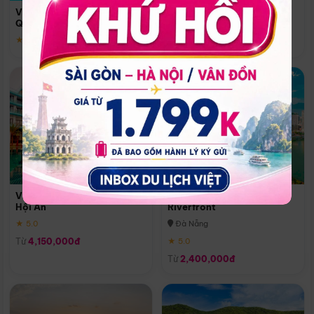
Quoc
Vinpearl Resort & Spa Phu
Phú Quốc
Quoc
★ 5.0
★ 5.0
Vinpearl Resort & Golf Nam
Melia Vinpearl Danang
Hội An
Riverfront
★ 5.0
Đà Nẵng
Từ
4,150,000đ
★ 5.0
Từ
2,400,000đ