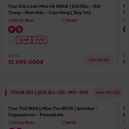
Tour Đài Loan Mùa Hè 5N4Đ | Đài Bắc - Đài
To
Trung - Nam Đầu - Cao Hùng ( Bay Vn)
Tr
Hồ Chí Minh
5N4Đ
12/09
01/10
Giá từ:
Giá
Xem chi tiết
12.999.000đ
1
TOUR DU LỊCH ÂU-ÚC-MỸ-PHI
Xem tất cả
Điểm nổi bật
Tour Thổ Nhĩ Kỳ Mùa Thu 8N7Đ | Istanbul -
To
Cappadocia - Pamukkale
Đế
Hồ Chí Minh
8N7Đ