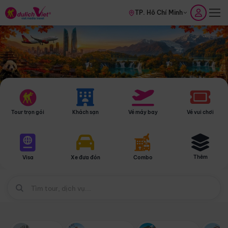
TP. Hồ Chí Minh
Tour trọn gói
Khách sạn
Vé máy bay
Vé vui chơi
Thêm
Visa
Xe đưa đón
Combo